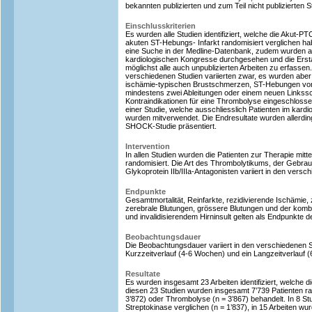
bekannten publizierten und zum Teil nicht publizierten
Einschlusskriterien
Es wurden alle Studien identifiziert, welche die Akut-
akuten ST-Hebungs- Infarkt randomisiert verglichen ha
eine Suche in der Medline-Datenbank, zudem wurden al
kardiologischen Kongresse durchgesehen und die Ersta
möglichst alle auch unpublizierten Arbeiten zu erfassen.
verschiedenen Studien variierten zwar, es wurden aber i
ischämie-typischen Brustschmerzen, ST-Hebungen von 
mindestens zwei Ableitungen oder einem neuen Links
Kontraindikationen für eine Thrombolyse eingeschloss
einer Studie, welche ausschliesslich Patienten im kard
wurden mitverwendet. Die Endresultate wurden allerdin
SHOCK-Studie präsentiert.
Intervention
In allen Studien wurden die Patienten zur Therapie mi
randomisiert. Die Art des Thrombolytikums, der Gebra
Glykoprotein IIb/IIIa-Antagonisten variiert in den versc
Endpunkte
Gesamtmortalität, Reinfarkte, rezidivierende Ischämie,
zerebrale Blutungen, grössere Blutungen und der kombi
und invalidisierendem Hirninsult gelten als Endpunkte 
Beobachtungsdauer
Die Beobachtungsdauer variiert in den verschiedenen S
Kurzzeitverlauf (4-6 Wochen) und ein Langzeitverlauf (6
Resultate
Es wurden insgesamt 23 Arbeiten identifiziert, welche die
diesen 23 Studien wurden insgesamt 7’739 Patienten ra
3’872) oder Thrombolyse (n = 3’867) behandelt. In 8 S
Streptokinase verglichen (n = 1’837), in 15 Arbeiten wur