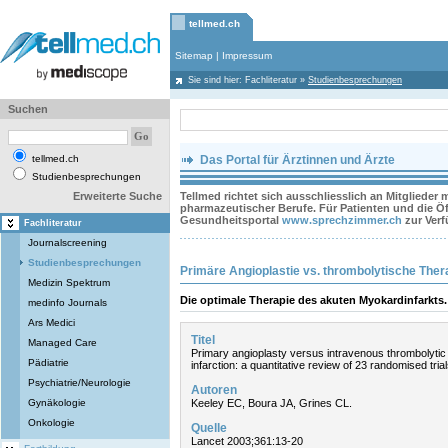
tellmed.ch
Sitemap
|
Impressum
Sie sind hier:
Fachliteratur
»
Studienbesprechungen
Suchen
tellmed.ch
Das Portal für Ärztinnen und Ärzte
Studienbesprechungen
Erweiterte Suche
Tellmed richtet sich ausschliesslich an Mitglieder
pharmazeutischer Berufe. Für Patienten und die Öff
Gesundheitsportal
www.sprechzimmer.ch
zur Ver
Fachliteratur
Journalscreening
Studienbesprechungen
Primäre Angioplastie vs. thrombolytische Ther
Medizin Spektrum
Die optimale Therapie des akuten Myokardinfarkts.
medinfo Journals
Ars Medici
Titel
Managed Care
Primary angioplasty versus intravenous thrombolytic
Pädiatrie
infarction: a quantitative review of 23 randomised trial
Psychiatrie/Neurologie
Autoren
Gynäkologie
Keeley EC, Boura JA, Grines CL.
Onkologie
Quelle
Lancet 2003;361:13-20