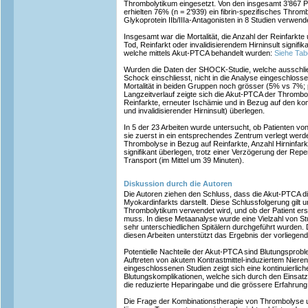
Thrombolytikum eingesetzt. Von den insgesamt 3’867 Pa
erhielten 76% (n = 2’939) ein fibrin-spezifisches Throm
Glykoprotein IIb/IIIa-Antagonisten in 8 Studien verwend
Insgesamt war die Mortalität, die Anzahl der Reinfarkt
Tod, Reinfarkt oder invalidisierendem Hirninsult signifik
welche mittels Akut-PTCA behandelt wurden:
Siehe Tabe
Wurden die Daten der SHOCK-Studie, welche ausschlie
Schock einschliesst, nicht in die Analyse eingeschloss
Mortalität in beiden Gruppen noch grösser (5% vs 7%; 
Langzeitverlauf zeigte sich die Akut-PTCA der Thrombol
Reinfarkte, erneuter Ischämie und in Bezug auf den ko
und invalidisierender Hirninsult) überlegen.
In 5 der 23 Arbeiten wurde untersucht, ob Patienten vo
sie zuerst in ein entsprechendes Zentrum verlegt wer
Thrombolyse in Bezug auf Reinfarkte, Anzahl Hirninfar
signifikant überlegen, trotz einer Verzögerung der Rep
Transport (im Mittel um 39 Minuten).
Diskussion durch die Autoren
Die Autoren ziehen den Schluss, dass die Akut-PTCA d
Myokardinfarkts darstellt. Diese Schlussfolgerung gilt
Thrombolytikum verwendet wird, und ob der Patient ers
muss. In diese Metaanalyse wurde eine Vielzahl von St
sehr unterschiedlichen Spitälern durchgeführt wurden. 
diesen Arbeiten unterstützt das Ergebnis der vorliegend
Potentielle Nachteile der Akut-PTCA sind Blutungsprob
Auftreten von akutem Kontrastmittel-induziertem Niere
eingeschlossenen Studien zeigt sich eine kontinuierlic
Blutungskomplikationen, welche sich durch den Einsatz
die reduzierte Heparingabe und die grössere Erfahrung
Die Frage der Kombinationstherapie von Thrombolyse 