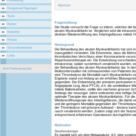
Fortbildung
Abstract
Kongresse/Tagungen
Tools
Fragestellung
Humor
Die Studie versucht die Frage zu klären, welches die 
akuten Myokardinfarkt ist. Verglichen wird die intraven
Kolumne
direkten Wiedereröffnung des Infarktgefässes mittels 
Presse
Hintergrund
Gesundheitsrecht
Die Behandlung des akuten Myokardinfarkts hat sich in
massgeblich verändert. Die Erkenntnis, dass die Mehrz
Links
thrombotischen Verschluss einer Koronararterie verursac
Reperfusionstherapie ein. Die Entwicklung verschieden
intrakoronar, später systemisch verabreicht wurden, st
der Behandlung des akuten Myokardinfarkts dar. In de
Zum Patientenportal
Multizenterstudien mit zehntausenden von Patienten du
eine Thrombolyse die Mortalität nach Myokardinfarkt ve
Ergebnis stand von Anfang an ein erhöhtes Blutungsrisiko
gegenüber. Die Entwicklung der primären perkutanen t
Angioplastie (sog. Akut-PTCA), d.h. die unmittelbare W
mittels Ballonkatheter, stellte den nächsten grossen Schr
Anfangs der neunziger Jahre entbrannte eine heftige Di
optimale Therapie des akuten Myokardinfarkts. Für di
Wiedereröffnungsrate des Infarktgefässes, die damit v
und die geringere Mortalität gegenüber der Thrombolyse
der Thrombolyse viel grössere Aufwand – letztere kann 
rasch verabreicht werden. Zudem zeigt sich der Nutze
entsprechend erfahrenen Operateuren durchgeführt wi
Methoden
Studiendesign
Es handelt sich um eine Metaanalyse, d.h. eine syste