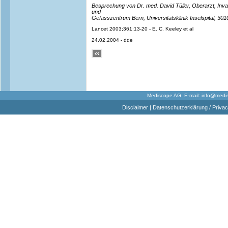
Besprechung von Dr. med. David Tüller, Oberarzt, Inva
und
Gefässzentrum Bern, Universitätsklinik Inselspital, 301
Lancet 2003;361:13-20 - E. C. Keeley et al
24.02.2004 - dde
Mediscope AG E-mail:
info@medi
Disclaimer
|
Datenschutzerklärung / Privac