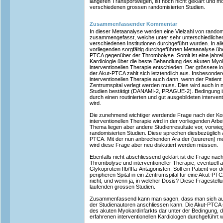
längeren Transportwegen, ist noch nicht geklärt und
verschiedenen grossen randomisierten Studien.
Zusammenfassender Kommentar
In dieser Metaanalyse werden eine Vielzahl von random
zusammengefasst, welche unter sehr unterschiedliche
verschiedenen Institutionen durchgeführt wurden. In all
vorliegenden sorgfältig durchgeführten Metaanalyse übe
PTCA gegenüber der Thrombolyse. Somit ist eine jahre
Kardiologie über die beste Behandlung des akuten Myo
interventionellen Therapie entschieden. Der grössere l
der Akut-PTCA zahlt sich letztendlich aus. Insbesonder
interventionellen Therapie auch dann, wenn der Patient
Zentrumspital verlegt werden muss. Dies wird auch in 
Studien bestätigt (DANAMI-2, PRAGUE-2). Bedingung ist
durch einen routinierten und gut ausgebildeten interven
wird.
Die zunehmend wichtiger werdende Frage nach der Kos
interventionellen Therapie wird in der vorliegenden Arbei
Thema liegen aber andere Studienresultate vor, vorwie
randomisierten Studien. Diese sprechen diesbezüglich
PTCA. Mit der nun anbrechenden Ära der (teureren) m
wird diese Frage aber neu diskutiert werden müssen.
Ebenfalls nicht abschliessend geklärt ist die Frage na
Thrombolyse und interventioneller Therapie, eventuell 
Glykoprotein IIb/IIIa-Antagonisten. Soll ein Patient vo
peripheren Spital in ein Zentrumspital für eine Akut-P
nicht, und wenn ja, in welcher Dosis? Diese Fragestel
laufenden grossen Studien.
Zusammenfassend kann man sagen, dass man sich auf
der Studienautoren anschliessen kann. Die Akut-PTCA 
des akuten Myokardinfarkts dar unter der Bedingung, 
erfahrenen interventionellen Kardiologen durchgeführt w