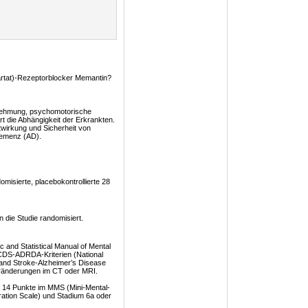
artat)-Rezeptorblocker Memantin?
rnehmung, psychomotorische
ert die Abhängigkeit der Erkrankten.
twirkung und Sicherheit von
Demenz (AD).
omisierte, placebokontrollierte 28
 die Studie randomisiert.
 and Statistical Manual of Mental
CDS-ADRDA-Kriterien (National
 and Stroke-Alzheimer’s Disease
eränderungen im CT oder MRI.
is 14 Punkte im MMS (Mini-Mental-
ration Scale) und Stadium 6a oder