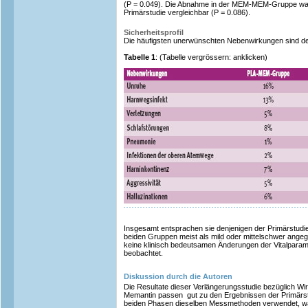
(P = 0.049). Die Abnahme in der MEM-MEM-Gruppe wa
Primärstudie vergleichbar (P = 0.086).
Sicherheitsprofil
Die häufigsten unerwünschten Nebenwirkungen sind de
Tabelle 1
: (Tabelle vergrössern: anklicken)
Insgesamt entsprachen sie denjenigen der Primärstudi
beiden Gruppen meist als mild oder mittelschwer ange
keine klinisch bedeutsamen Änderungen der Vitalparam
beobachtet.
Diskussion durch die Autoren
Die Resultate dieser Verlängerungsstudie bezüglich Wi
Memantin passen gut zu den Ergebnissen der Primärst
beiden Phasen dieselben Messmethoden verwendet, was 