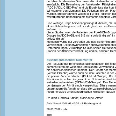
der klinisch relevanten Outcomes, die mit dem Fortschr
ermöglicht. Die Beurteilung der funktionellen Fähigkeit
(ADCS-ADL, CIBIC-Plus) und die Ergebnisse der kognit
Wirksamkeit von Memantin. Die Patienten, die von Plac
wurden, profitierten vom Wechsel. Für die Patienten
weiterführende Behandlung mit Memantin ebenfalls vorte
Eine wichtige Frage bei Verlängerungsstudien ist, ob Pa
aktive Behandlung wechseln im Vergleich zu den Patient
aufholen. In
dieser Studie holten die Patienten der PLA-MEM-Gru
Gruppe im ADCS-ADL und SIB nicht vollständig auf, im 
vollständig auf.
Memantin wurde gut vertragen und das Sicherheitsprof
vergleichbar. Die unerwünschten Nebenwirkungen ents
Untersuchungen. Zukünftige Studien sollten die Wirksa
Stadien der Alzheimererkrankung und bei anderen De
Zusammenfassender Kommentar
Die Resultate der Extensionsstudie bestätigen die Erge
demonstrieren die wirksame und sichere Verwendung v
bis schwerer Alzheimer-Demenz. Der Benefit der Meman
(versus Placebo) wurde auch bei den Patienten in der 
die primär Placebo erhielten (PLA-MEM-Gruppe). Bei Pa
Primärstudie, schien insgesamt der Nutzen bei den kli
weiterhin zu bestehen (MEM-MEM-Gruppe). Das Nebenw
demjenigen der Primärstudie vergleichbar. Diese neue
untermauern die Annahme, dass die Langzeitbehandlung
möglicherweise einen längerfristigen klinischen Nutzen 
Dr. med. Gerhard Emrich, Mediscope, Zürich
Arch Neurol 2006;63:49-54 - B Reisberg et al
28.03.2006 - dde