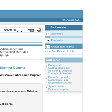
07. August 2026
Fachbereiche
Schrift:
Neurologie
Psychiatrie
Artikel zum Thema
 medizinischer und
medline Related Articles
entlichkeit steht das
fügung.
Nützliches
Fachportal
Alzheimer-Demenz
Gastroenterologie:
Abklärung, Diagnose
Therapie, Prävention
Wirksamkeit über einen längeren
Eisen-Fachportal:
Eisenmangel und
Eisenmangelanämie
Sprechzimmer:
Patientenratgeber
in moderate to severe Alzheimer
 Mobius HJ.