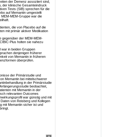
eiten der Demenz assoziiert sind,
en, der klinische Gesamteindruck
iven Tests (SIB) sprechen für die
ebo auf Memantin umgestellt
 der MEM-MEM-Gruppe war die
ilhaft.
tienten, die von Placebo auf die
en mit primär aktiver Medikation
ppe gegenüber der MEM-MEM-
CIBIC-Plus holten sie nahezu
il war in beiden Gruppen
prachen denjenigen früherer
mkeit von Memantin in früheren
menzformen überprüfen.
bnisse der Primärstudie und
on Memantin bei mittelschwerer
tinbehandlung in der Primärstudie
Verlängerungsstudie beobachtet,
tienten mit Memantin in der
nisch relevanten Outcomes
irkungsprofil war günstig und mit
n Daten von Reisberg und Kollegen
 mit Memantin sicher ist und
bringt.