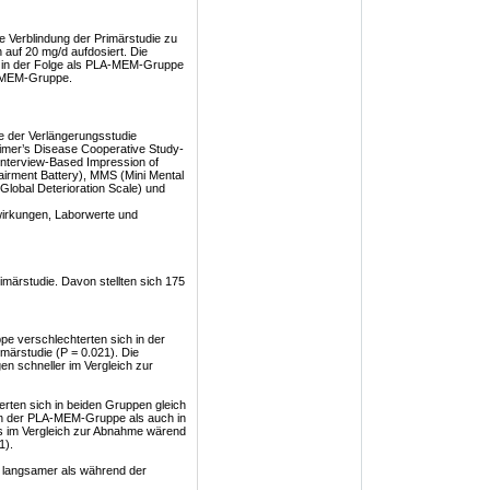
e Verblindung der Primärstudie zu
 auf 20 mg/d aufdosiert. Die
d in der Folge als PLA-MEM-Gruppe
M-MEM-Gruppe.
e der Verlängerungsstudie
mer’s Disease Cooperative Study-
s Interview-Based Impression of
airment Battery), MMS (Mini Mental
lobal Deterioration Scale) und
irkungen, Laborwerte und
imärstudie. Davon stellten sich 175
 verschlechterten sich in der
imärstudie (P = 0.021). Die
 schneller im Vergleich zur
rten sich in beiden Gruppen gleich
in der PLA-MEM-Gruppe als auch in
 im Vergleich zur Abnahme wärend
1).
 langsamer als während der