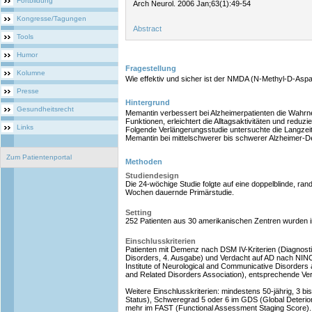
Fortbildung
Arch Neurol. 2006 Jan;63(1):49-54
Kongresse/Tagungen
Abstract
Tools
Humor
Fragestellung
Kolumne
Wie effektiv und sicher ist der NMDA (N-Methyl-D-Asp
Presse
Hintergrund
Gesundheitsrecht
Memantin verbessert bei Alzheimerpatienten die Wah
Funktionen, erleichtert die Alltagsaktivitäten und reduzi
Links
Folgende Verlängerungsstudie untersuchte die Langzei
Memantin bei mittelschwerer bis schwerer Alzheimer-
Zum Patientenportal
Methoden
Studiendesign
Die 24-wöchige Studie folgte auf eine doppelblinde, rand
Wochen dauernde Primärstudie.
Setting
252 Patienten aus 30 amerikanischen Zentren wurden in
Einschlusskriterien
Patienten mit Demenz nach DSM IV-Kriterien (Diagnostic
Disorders, 4. Ausgabe) und Verdacht auf AD nach NIN
Institute of Neurological and Communicative Disorders
and Related Disorders Association), entsprechende V
Weitere Einschlusskriterien: mindestens 50-jährig, 3 b
Status), Schweregrad 5 oder 6 im GDS (Global Deterio
mehr im FAST (Functional Assessment Staging Score).