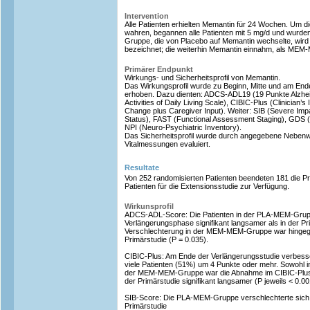
Intervention
Alle Patienten erhielten Memantin für 24 Wochen. Um di
wahren, begannen alle Patienten mit 5 mg/d und wurden
Gruppe, die von Placebo auf Memantin wechselte, wir
bezeichnet; die weiterhin Memantin einnahm, als ME
Primärer Endpunkt
Wirkungs- und Sicherheitsprofil von Memantin.
Das Wirkungsprofil wurde zu Beginn, Mitte und am End
erhoben. Dazu dienten: ADCS-ADL19 (19 Punkte Alzhei
Activities of Daily Living Scale), CIBIC-Plus (Clinician’
Change plus Caregiver Input). Weiter: SIB (Severe Imp
Status), FAST (Functional Assessment Staging), GDS (G
NPI (Neuro-Psychiatric Inventory).
Das Sicherheitsprofil wurde durch angegebene Nebenw
Vitalmessungen evaluiert.
Resultate
Von 252 randomisierten Patienten beendeten 181 die Pr
Patienten für die Extensionsstudie zur Verfügung.
Wirkunsprofil
ADCS-ADL-Score: Die Patienten in der PLA-MEM-Gruppe
Verlängerungsphase signifikant langsamer als in der Pr
Verschlechterung in der MEM-MEM-Gruppe war hingegen
Primärstudie (P = 0.035).
CIBIC-Plus: Am Ende der Verlängerungsstudie verbesse
viele Patienten (51%) um 4 Punkte oder mehr. Sowohl 
der MEM-MEM-Gruppe war die Abnahme im CIBIC-Plus
der Primärstudie signifikant langsamer (P jeweils < 0.00
SIB-Score: Die PLA-MEM-Gruppe verschlechterte sich
Primärstudie