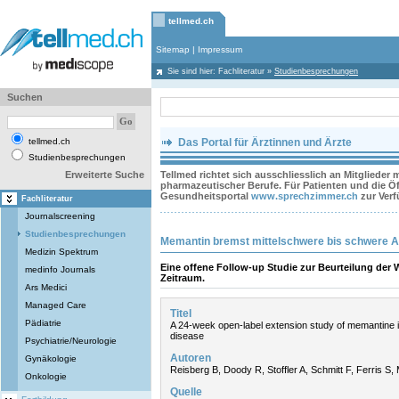
tellmed.ch
Sitemap
|
Impressum
Sie sind hier:
Fachliteratur
»
Studienbesprechungen
Suchen
tellmed.ch
Das Portal für Ärztinnen und Ärzte
Studienbesprechungen
Erweiterte Suche
Tellmed richtet sich ausschliesslich an Mitglieder
pharmazeutischer Berufe. Für Patienten und die Öff
Gesundheitsportal
www.sprechzimmer.ch
zur Ver
Fachliteratur
Journalscreening
Studienbesprechungen
Memantin bremst mittelschwere bis schwere 
Medizin Spektrum
Eine offene Follow-up Studie zur Beurteilung der 
medinfo Journals
Zeitraum.
Ars Medici
Managed Care
Titel
Pädiatrie
A 24-week open-label extension study of memantine 
disease
Psychiatrie/Neurologie
Autoren
Gynäkologie
Reisberg B, Doody R, Stoffler A, Schmitt F, Ferris S,
Onkologie
Quelle