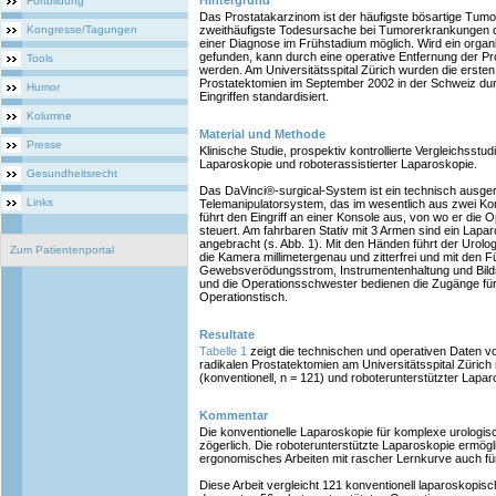
Hintergrund
Fortbildung
Das Prostatakarzinom ist der häufigste bösartige Tum
Kongresse/Tagungen
zweithäufigste Todesursache bei Tumorerkrankungen de
einer Diagnose im Frühstadium möglich. Wird ein org
gefunden, kann durch eine operative Entfernung der Pro
Tools
werden. Am Universitätsspital Zürich wurden die ersten 
Prostatektomien im September 2002 in der Schweiz durc
Humor
Eingriffen standardisiert.
Kolumne
Material und Methode
Presse
Klinische Studie, prospektiv kontrollierte Vergleichsstu
Laparoskopie und roboterassistierter Laparoskopie.
Gesundheitsrecht
Das DaVinci®-surgical-System ist ein technisch ausger
Links
Telemanipulatorsystem, das im wesentlich aus zwei K
führt den Eingriff an einer Konsole aus, von wo er die 
steuert. Am fahrbaren Stativ mit 3 Armen sind ein Lapa
angebracht (s. Abb. 1). Mit den Händen führt der Urol
Zum Patientenportal
die Kamera millimetergenau und zitterfrei und mit den
Gewebsverödungsstrom, Instrumentenhaltung und Bilds
und die Operationsschwester bedienen die Zugänge fü
Operationstisch.
Resultate
Tabelle 1
zeigt die technischen und operativen Daten v
radikalen Prostatektomien am Universitätsspital Zürich
(konventionell, n = 121) und roboterunterstützter Lapar
Kommentar
Die konventionelle Laparoskopie für komplexe urologisch
zögerlich. Die roboterunterstützte Laparoskopie ermögl
ergonomisches Arbeiten mit rascher Lernkurve auch fü
Diese Arbeit vergleicht 121 konventionell laparoskopisc