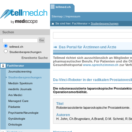
tellmed.ch
Sitemap
|
Impressum
Sie sind hier:
Fachliteratur
»
Studienbesprechungen
Suchen
tellmed.ch
Das Portal für Ärztinnen und Ärzte
Studienbesprechungen
Erweiterte Suche
Tellmed richtet sich ausschliesslich an Mitglieder
pharmazeutischer Berufe. Für Patienten und die Öff
Gesundheitsportal
www.sprechzimmer.ch
zur Ver
Fachliteratur
Journalscreening
Studienbesprechungen
Da-Vinci-Roboter in der radikalen Prostatoves
Medizin Spektrum
Die roboterassistierte laparoskopische Prostatekto
medinfo Journals
Operationsmorbidität.
Ars Medici
Managed Care
Titel
Pädiatrie
Roboterassistierte laparoskopische Prostatektomie.
Psychiatrie/Neurologie
Autoren
Gynäkologie
H. John, Ch.Brugnolaro, A.Brandl, D.M. Schmid, R.St
Onkologie