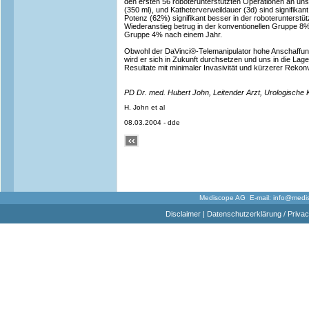
den ersten 56 roboterunterstützten Operationen an unser
(350 ml), und Katheterverweildauer (3d) sind signifikan
Potenz (62%) signifikant besser in der roboterunterst
Wiederanstieg betrug in der konventionellen Gruppe 8%
Gruppe 4% nach einem Jahr.
Obwohl der DaVinci®-Telemanipulator hohe Anschaffung
wird er sich in Zukunft durchsetzen und uns in die Lag
Resultate mit minimaler Invasivität und kürzerer Rekon
PD Dr. med. Hubert John, Leitender Arzt, Urologische Kl
H. John et al
08.03.2004 - dde
Mediscope AG E-mail:
info@medi
Disclaimer
|
Datenschutzerklärung / Privac