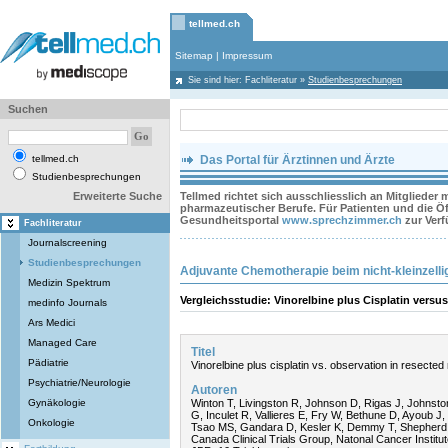
tellmed.ch
Sitemap
|
Impressum
Sie sind hier:
Fachliteratur
»
Studienbesprechungen
Suchen
tellmed.ch
Das Portal für Ärztinnen und Ärzte
Studienbesprechungen
Erweiterte Suche
Tellmed richtet sich ausschliesslich an Mitglieder
pharmazeutischer Berufe. Für Patienten und die Öff
Gesundheitsportal
www.sprechzimmer.ch
zur Ver
Fachliteratur
Journalscreening
Studienbesprechungen
Adjuvante Chemotherapie beim nicht-kleinzel
Medizin Spektrum
Vergleichsstudie: Vinorelbine plus Cisplatin vers
medinfo Journals
Ars Medici
Managed Care
Titel
Pädiatrie
Vinorelbine plus cisplatin vs. observation in resected
Psychiatrie/Neurologie
Autoren
Gynäkologie
Winton T, Livingston R, Johnson D, Rigas J, Johnsto
G, Inculet R, Vallieres E, Fry W, Bethune D, Ayoub 
Onkologie
Tsao MS, Gandara D, Kesler K, Demmy T, Shepherd F;
Canada Clinical Trials Group, Natonal Cancer Institut