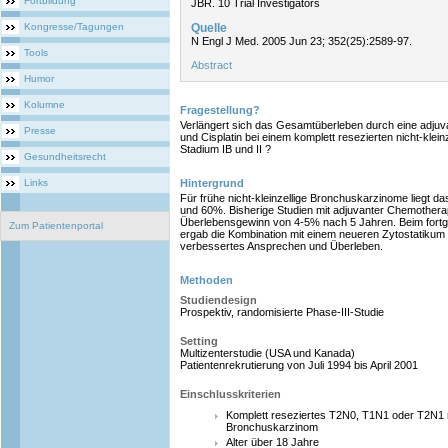
Fortbildung
JBR. 10 Trial Investigators
Kongresse/Tagungen
Quelle
N Engl J Med. 2005 Jun 23; 352(25):2589-97.
Tools
Abstract
Humor
Kolumne
Fragestellung?
Verlängert sich das Gesamtüberleben durch eine adjuv
Presse
und Cisplatin bei einem komplett resezierten nicht-kle
Stadium IB und II ?
Gesundheitsrecht
Links
Hintergrund
Für frühe nicht-kleinzellige Bronchuskarzinome liegt 
und 60%. Bisherige Studien mit adjuvanter Chemothera
Überlebensgewinn von 4-5% nach 5 Jahren. Beim fort
Zum Patientenportal
ergab die Kombination mit einem neueren Zytostatikum un
verbessertes Ansprechen und Überleben.
Methoden
Studiendesign
Prospektiv, randomisierte Phase-III-Studie
Setting
Multizenterstudie (USA und Kanada)
Patientenrekrutierung von Juli 1994 bis April 2001
Einschlusskriterien
Komplett reseziertes T2N0, T1N1 oder T2N1 ni
Bronchuskarzinom
Alter über 18 Jahre