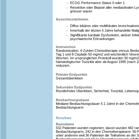
ECOG Performance Status 0 oder 1
Resektion oder Biopsie aller mediastinalen L
grösser waren
Ausschlusskriterien
Diffus lobäres oder multifokales bronchoalve
Innerhalb der letzten 5 Jahre behandelte Mal
Signifikante kardiale Dysfunktion, aktiver Infe
psychiatrische Erkrankungen
Intervention
Randomisation: 4-Zyklen-Chemotherapie versus Beobac
Tag 1 und 8 Cisplatin 50 mg/m2 und wöchentlich Vinore
Wochen. Im ursprünglichen Protokoll wurden 30 mg/m2 
hämatologischer Toxizität aber ab August 1995 (nach 1
reduziert.
Primäre Endpunkte
Gesamtüberleben
Sekundäre Endpunkte
Rezidivfreies Überleben, Sicherheit, Toxizität, Lebensqu
Beobachtungsdauer
Mediane Beobachtungsdauer 5.1 Jahre in der Chemothe
Beobachtungsarm
Resultate
Basisdaten
532 Patienten wurden registriert, davon wurden 482 ran
Beobachtungsarm, 242 in den Chemotherapiearm. 50 Pat
unter anderem weil 36 Patienten die Teilnahme an der S