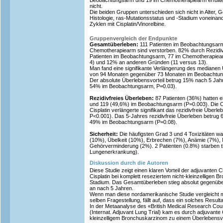
Beobachtungsarm und 19 im Chemotherapiearm erfüllten
nicht.
Die beiden Gruppen unterschieden sich nicht in Alter, 
Histologie, ras-Mutationsstatus und -Stadium voneinan
Zyklen mit Cisplatin/Vinorelbine.
Gruppenvergleich der Endpunkte
Gesamtüberleben:
111 Patienten im Beobachtungsarm
Chemotherapiearm sind verstorben. 82% durch Rezidi
Patienten im Beobachtungsarm, 77 im Chemotherapiea
4) und 12% an anderen Gründen (11 versus 13).
Man fand eine signifikante Verlängerung des mediane
von 94 Monaten gegenüber 73 Monaten im Beobachtung
Der absolute Überlebensvorteil betrug 15% nach 5 Ja
54% im Beobachtungsarm, P=0.03).
Rezidivfreies Überleben:
87 Patienten (36%) hatten 
und 119 (49,6%) im Beobachtungsarm (P=0.003). Die C
Cisplatin verlängerte signifikant das rezidivfreie Überl
P<0.001). Das 5-Jahres rezidivfreie Überleben betru
49% im Beobachtungsarm (P=0.08).
Sicherheit:
Die häufigsten Grad 3 und 4 Toxizitäten w
(10%), Übelkeit (10%), Erbrechen (7%), Anämie (7%), 
Gehörverminderung (2%). 2 Patienten (0.8%) starben ther
Lungenerkrankung).
Diskussion durch die Autoren
Diese Studie zeigt einen klaren Vorteil der adjuvanten 
Cisplatin bei komplett reseziertem nicht-kleinzelligen 
Stadium. Das Gesamtüberleben stieg absolut gegenübe
an nach 5 Jahren.
Wenn man diese nordamerikanische Studie vergleicht mit
selben Fragestellung, fällt auf, dass ein solches Result
In der Metaanalyse des «British Medical Research Coun
(Internat. Adjuvant Lung Trial) kam es durch adjuvante
kleinzelligem Bronchuskarzinom zu einem Überlebensv