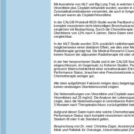
Mit Ausnahme von IALT und Big Lung Trial, in welchen 
Vinorelbine plus Cisplatin behandelt wurden, wurden in 
Zytostatikakombinationen verwendet, die auch in fortge
wirksam waren als Cisplatin/Vinorelbine.
In der CALGB-Protokoll-9633-Studie wurde Paclitaxel u
komplett reseziertem nicht-kleinzelligen Bronchuskarz
verglichen mit Beobachtung. Durch die Chemotherapie
Überlebens von 12% nach 4 Jahren. Diese Daten sind mi
vergleichbar.
In der IALT-Studie wurden 31% zusätzlich radiotherapier
möglicherweise einen deletären Effekt, wie dies eine M
Radiotherapie gezeigt hat. Die Medical Research Coun
keinen Nutzen der adjuvanten Radiotherapie mit oder 
In der hier besprochenen Studie und in der CALGB Studi
eingeschlossen, im Gegensatz zu früheren Studien. Pat
grössere Wahrscheinlichkeit einer extrathorakalen Erk
Performance Status, brauchen eine Pneumonektomie und
Chemotherapie weniger gut.
Alle oben aufgeführten Faktoren mögen dazu beigetrag
keinen eindeutigen Überlebensvorteil zeigten.
Die Nebenwirkungen von Vinorelbine und Cisplatin war
Vinorelbines auf 25 mg/m2. Die Analyse der Lebensqualitä
zeigte, dass die Nebenwirkungen in vertretbarem Rahm
3 Monaten nach Therapieabschluss zurückgebildet hat
Aufgrund dieser Daten kann eine solche Chemotherapie
Performance-Status nach komplett reseziertem nicht-k
Stadium IB oder II als Standard gelten.
Besprechung von Dr. med. Christina Züger, Assistenzä
Klinik und Poliklinik für Onkologie, Universitätsspital Zür