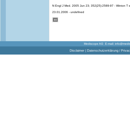
N Engl J Med. 2005 Jun 23; 352(25):2589-97 - Winton T e
23.01.2006 - undefined
Mediscope AG E-mail:
info@medi
Disclaimer
|
Datenschutzerklärung / Privac