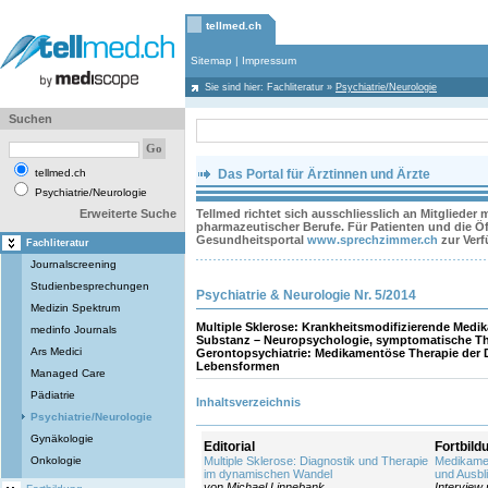
tellmed.ch
Sitemap
|
Impressum
Sie sind hier:
Fachliteratur
»
Psychiatrie/Neurologie
Suchen
tellmed.ch
Das Portal für Ärztinnen und Ärzte
Psychiatrie/Neurologie
Erweiterte Suche
Tellmed richtet sich ausschliesslich an Mitglieder
pharmazeutischer Berufe. Für Patienten und die Öff
Gesundheitsportal
www.sprechzimmer.ch
zur Ver
Fachliteratur
Journalscreening
Studienbesprechungen
Psychiatrie & Neurologie Nr. 5/2014
Medizin Spektrum
Multiple Sklerose: Krankheitsmodifizierende Medi
medinfo Journals
Substanz – Neuropsychologie, symptomatische The
Ars Medici
Gerontopsychiatrie: Medikamentöse Therapie der
Lebensformen
Managed Care
Pädiatrie
Inhaltsverzeichnis
Psychiatrie/Neurologie
Gynäkologie
Editorial
Fortbild
Onkologie
Multiple Sklerose: Diagnostik und Therapie
Medikame
im dynamischen Wandel
und Ausbli
von Michael Linnebank
Interview