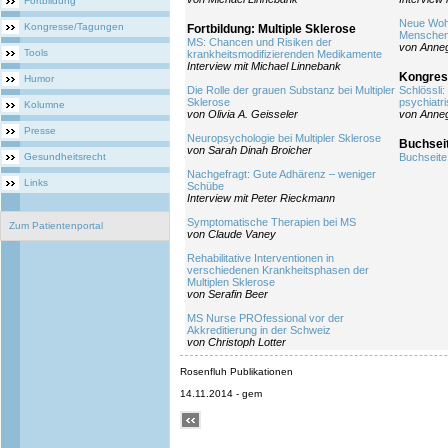
Fortbildung
Neue Woh
Kongresse/Tagungen
Fortbildung: Multiple Sklerose
Menschen
MS: Chancen und Risiken der
von Anneg
Tools
krankheitsmodifizierenden Medikamente
Interview mit Michael Linnebank
Kongres
Humor
Die Rolle der grauen Substanz bei Multipler
Schlössli
Sklerose
psychiatr
Kolumne
von Olivia A. Geisseler
von Anneg
Presse
Neuropsychologie bei Multipler Sklerose
Buchsei
von Sarah Dinah Broicher
Gesundheitsrecht
Buchseite
Nachgefragt: Gute Adhärenz – weniger
Links
Schübe
Interview mit Peter Rieckmann
Symptomatische Therapien bei MS
Zum Patientenportal
von Claude Vaney
Rehabilitative Interventionen in
verschiedenen Krankheitsphasen der
Multiplen Sklerose
von Serafin Beer
MS Nurse PROfessional vor der
Akkreditierung in der Schweiz
von Christoph Lotter
Rosenfluh Publikationen
14.11.2014 - gem