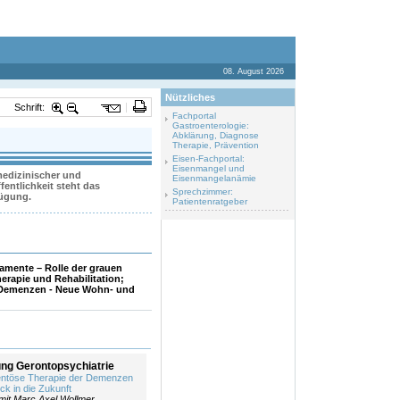
08. August 2026
Nützliches
Schrift:
Fachportal
Gastroenterologie:
Abklärung, Diagnose
Therapie, Prävention
Eisen-Fachportal:
Eisenmangel und
 medizinischer und
Eisenmangelanämie
entlichkeit steht das
Sprechzimmer:
fügung.
Patientenratgeber
kamente – Rolle der grauen
rapie und Rehabilitation;
 Demenzen - Neue Wohn- und
ung Gerontopsychiatrie
ntöse Therapie der Demenzen
ck in die Zukunft
 mit Marc Axel Wollmer