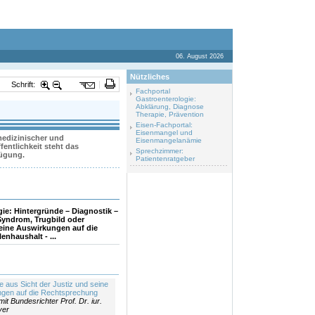
06. August 2026
Nützliches
Schrift:
Fachportal
Gastroenterologie:
Abklärung, Diagnose
Therapie, Prävention
Eisen-Fachportal:
Eisenmangel und
 medizinischer und
Eisenmangelanämie
entlichkeit steht das
Sprechzimmer:
fügung.
Patientenratgeber
ie: Hintergründe – Diagnostik –
Syndrom, Trugbild oder
 seine Auswirkungen auf die
enhaushalt - ...
le aus Sicht der Justiz und seine
gen auf die Rechtsprechung
mit Bundesrichter Prof. Dr. iur.
yer