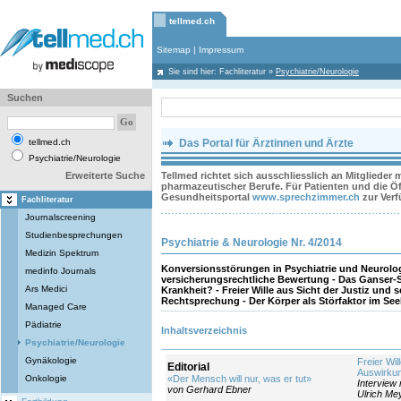
tellmed.ch
Sitemap
|
Impressum
Sie sind hier:
Fachliteratur
»
Psychiatrie/Neurologie
Suchen
tellmed.ch
Das Portal für Ärztinnen und Ärzte
Psychiatrie/Neurologie
Erweiterte Suche
Tellmed richtet sich ausschliesslich an Mitglieder
pharmazeutischer Berufe. Für Patienten und die Öff
Gesundheitsportal
www.sprechzimmer.ch
zur Ver
Fachliteratur
Journalscreening
Studienbesprechungen
Psychiatrie & Neurologie Nr. 4/2014
Medizin Spektrum
Konversionsstörungen in Psychiatrie und Neurolog
medinfo Journals
versicherungsrechtliche Bewertung - Das Ganser-
Ars Medici
Krankheit? - Freier Wille aus Sicht der Justiz und
Rechtsprechung - Der Körper als Störfaktor im Seel
Managed Care
Pädiatrie
Inhaltsverzeichnis
Psychiatrie/Neurologie
Gynäkologie
Freier Wil
Editorial
Auswirkun
Onkologie
«Der Mensch will nur, was er tut»
Interview 
von Gerhard Ebner
Ulrich Me