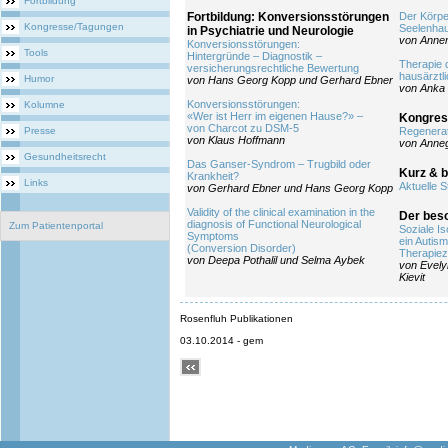
Fortbildung
Fortbildung: Konversionsstörungen
Der Körper
Kongresse/Tagungen
Seelenhau
in Psychiatrie und Neurologie
von Annem
Konversionsstörungen:
Tools
Hintergründe – Diagnostik –
Therapie 
versicherungsrechtliche Bewertung
hausärztl
Humor
von Hans Georg Kopp und Gerhard Ebner
von Anka 
Konversionsstörungen:
Kolumne
«Wer ist Herr im eigenen Hause?» –
Kongres
von Charcot zu DSM-5
Presse
Regenerat
von Klaus Hoffmann
von Anneg
Gesundheitsrecht
Das Ganser-Syndrom – Trugbild oder
Kurz & 
Krankheit?
Links
Aktuelle S
von Gerhard Ebner und Hans Georg Kopp
Validity of the clinical examination in the
Der beso
diagnosis of Functional Neurological
Zum Patientenportal
Soziale Is
Symptoms
ein Autis
(Conversion Disorder)
Therapie
von Deepa Pothalil und Selma Aybek
von Evely
Kievit
Rosenfluh Publikationen
03.10.2014 - gem