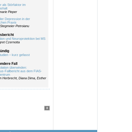
 als Störfaktor im
shalt
arie Pieper
der Depression in der
ichen Praxis
Stegmeier-Petroianu
sbericht
ion und Neuroprotektion bei MS
ret Czernotta
bündig
tudien – kurz gefasst
ndere Fall
olation überwinden:
mus-Fallbericht aus dem FIAS-
zentrum
n Herbrecht, Diana Dima, Esther