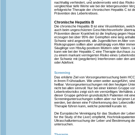
nachhaltig verhindert, und andererseits wird das Risik
vergleichbar tiefe Werte wie bei der lebergesunden Ve
erfolgreiche Therapie der chronischen Hepatitis C ist
Prävention des Leberkrebses.
Chronische Hepatitis B
Die chronische Hepatitis B ist eine Virusinfektion, wel
auch beim ungeschützten Geschlechtsverkehr übertra
Prävention dieser Krankheit ist die Impfung gegen Hepat
erzeugen bei über 95% der Geimpften eine lang anhalte
Schweiz wird angestrebt, alle Jugendlichen im Alter von
Risikogruppen sollten aber unabhängig vom Alter immer
Säuglinge von HbsAg-positiven Müttern oder Vätern. Lie
kann wie bei der Hepatitis C eine Therapie durchaus zu
zu einem markant verringerten Risiko eines Leberkrebse
der Schweiz mit (pegylierten) Interferonen oder den an
oder Adefovir.
Screening
Das erklärte Ziel von Vorsorgeuntersuchung beim HCC 
in ihrem Frühstadium. Wie unten weiter ausgeführt, sin
heilbar. Vorsorgeuntersuchungen mit den heutigen Un
nicht bei allen sinnvoll. Nur bei einer kleinen Gruppe vo
Leberkrebsrisiko zeigt sich ein vernünftiges Verhältn
dieser Gruppe gehören grundsätzlich Patienten mit eine
Screeninguntersuchungen sollten aber nur bei jenen Le
werden, bei denen eine Früherkennung des Leberzellkr
Therapie führen kann, welche potentiell kurativ ist.
Die Europäische Vereinigung für das Studium der Lebe
for the Study of the Liver) empfiehlt, Hochrisikopatiente
Ultraschalluntersuchung der Leber und Bestimmung des
untersuchen.
Therapie