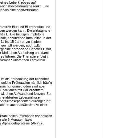
o eines Leberkrebses auf
rgleichsbevölkerung gesenkt. Eine
 deshalb eine hochwirksame
che durch Blut und Blutprodukte und
gen werden kann. Die wirksamste
itis B. Die heutigen Impfstoffe
nde, schützende Immunität. In der
 11 bis 15 Jahren zu impfen.
 geimpft werden, auch z.B.
gt eine chronische Hepatitis B vor,
r klinischen Ausheilung und damit
s führen. Die Therapie erfolgt in
tiviralen Substanzen Lamivudin
ist die Entdeckung der Krankheit
d solche Frühstadien nämlich häufig
tersuchungsmethoden sind aber
n Individuen mit klar erhöhtem
is zwischen Aufwand und Nutzen. Zu
r etablierten Leberzirrhose.
berzirrhosepatienten durchgeführt
ebses auch tatsächlich zu einer
rkrankheiten (European Association
n alle 6 Monate mittels
 Alphafoetoproteins (AFP) zu