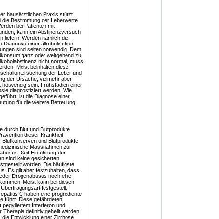
er hausärztlichen Praxis stützt
nd die Bestimmung der Leberwerte
rden bei Patienten mit
unden, kann ein Abstinenzversuch
n liefern. Werden nämlich die
ie Diagnose einer alkoholischen
rungen sind selten notwendig. Dem
olkonsum ganz oder weitgehend zu
Alkoholabstinenz nicht normal, muss
rden. Meist beinhalten diese
aschalluntersuchung der Leber und
ng der Ursache, vielmehr aber
notwendig sein. Frühstadien einer
sie diagnostiziert werden. Wie
führt, ist die Diagnose einer
tung für die weitere Betreuung
he durch Blut und Blutprodukte
Prävention dieser Krankheit
r Blutkonserven und Blutprodukte
v-medizinische Massnahmen zur
busus. Seit Einführung der
n sind keine gesicherten
tgestellt worden. Die häufigste
. Es gilt aber festzuhalten, dass
 weder Drogenabusus noch eine
 kommen. Meist kann bei diesen
 Übertragungsart festgestellt
Hepatitis C haben eine progrediente
e führt. Diese gefährdeten
t pegyliertem Interferon und
r Therapie definitiv geheilt werden
s die Entwicklung einer Zirrhose