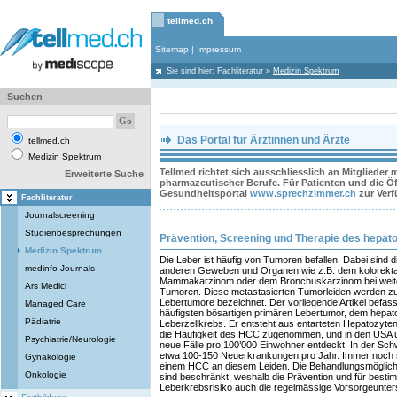
tellmed.ch
Sitemap
|
Impressum
Sie sind hier:
Fachliteratur
»
Medizin Spektrum
Suchen
Das Portal für Ärztinnen und Ärzte
tellmed.ch
Medizin Spektrum
Tellmed richtet sich ausschliesslich an Mitglieder
Erweiterte Suche
pharmazeutischer Berufe. Für Patienten und die Öff
Gesundheitsportal
www.sprechzimmer.ch
zur Ver
Fachliteratur
Journalscreening
Studienbesprechungen
Prävention, Screening und Therapie des hepat
Medizin Spektrum
Die Leber ist häufig von Tumoren befallen. Dabei sind
medinfo Journals
anderen Geweben und Organen wie z.B. dem kolorekt
Mammakarzinom oder dem Bronchuskarzinom bei weitem
Ars Medici
Tumoren. Diese metastasierten Tumorleiden werden 
Lebertumore bezeichnet. Der vorliegende Artikel befass
Managed Care
häufigsten bösartigen primären Lebertumor, dem hepat
Pädiatrie
Leberzellkrebs. Er entsteht aus entarteten Hepatozyten
die Häufigkeit des HCC zugenommen, und in den USA u
Psychiatrie/Neurologie
neue Fälle pro 100’000 Einwohner entdeckt. In der Sc
etwa 100-150 Neuerkrankungen pro Jahr. Immer noch st
Gynäkologie
einem HCC an diesem Leiden. Die Behandlungsmöglichk
Onkologie
sind beschränkt, weshalb die Prävention und für besti
Leberkrebsrisiko auch die regelmässige Vorsorgeunter