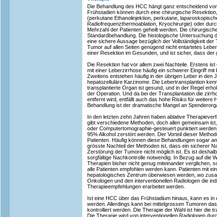
Die Behandlung des HCC hängt ganz entscheidend vom 
Frühstadien können durch eine chirurgische Resektion,
(perkutane Ethanolinjektion, perkutane, laparoskopisch
Radiofrequenzthermoablation, Kryochirurgie) oder durch
Mehrzahl der Patienten geheilt werden. Die chirurgisch
Standardbehandlung. Die histologische Untersuchung d
eine sichere Aussage bezüglich der Vollständigkeit de
Tumor auf allen Seiten genügend nicht entartetes Leb
einer Resektion im Gesunden, und ist sicher, dass der 
Die Resektion hat vor allem zwei Nachteile. Erstens ist
mit einer Leberzirrhose häufig ein schwerer Eingriff mit
Zweitens entstehen häufig in der übrigen Leber in den
hepatozelluläre Karzinome. Die Lebertransplantion ken
transplantierte Organ ist gesund, und in der Regel erho
der Operation. Und da bei der Transplantation die zirrh
entfernt wird, entfällt auch das hohe Risiko für weite
Behandlung ist der dramatische Mangel an Spenderorg
In den letzten zehn Jahren haben ablative Therapieve
gibt verschiedene Methoden, doch allen gemeinsam ist
oder Computertomographie-gesteuert punktiert werden, 
95% Alkohol zerstört werden. Der Vorteil dieser Methode
Patienten. Häufig können diese Behandlungen sogar a
grösste Nachteil der Methoden ist, dass ein sicherer N
Zerstörung der Tumore nicht möglich ist. Es ist deshalb 
sorgfältige Nachkontrolle notwendig. In Bezug auf die 
Therapien bisher nicht genug miteinander verglichen, so
alle Patienten empfohlen werden kann. Patienten mit ei
hepatologisches Zentrum überwiesen werden, wo zusa
Onkologen und den interventionellen Radiologen die ind
Therapieempfehlungen erarbeitet werden.
Ist eine HCC über das Frühstadium hinaus, kann es in d
werden. Allerdings kann bei mittelgrossen Tumoren da
kontrolliert werden. Die Therapie der Wahl ist hier die 
Die Therapie wird von interventionellen Radiologen dur