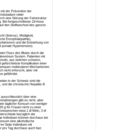
mit der Prävention der
Endstadium vieler
urch eine Störung der Feinstruktur
Bei fortgeschrittener Zirrhose
 auf den Stoffwechsel des ganzen
ht (Ikterus), Müdigkeit,
che Enzephalopathie),
sfaktoren) und die Entstehung von
 portale Hypertension).
eien Fluss des Blutes durch die
alvenösen System. Patienten mit
ckeln, aus welchen schwere,
 gefürchtetste Komplikation einer
e genauen molekularen Mechanismen
h nicht erforscht, aber mit
se gefährdet.
eiten in der Schweiz sind die
, und die chronische Hepatitis B.
 ausschliesslich über eine
imalmengen gibt es nicht, aber
 ein täglicher Konsum von weniger
20 g für Frauen nicht zu einer
 entsprechen etwa 1 dl Wein, 3 dl
Unterschiede bezüglich der
lige Individuen können durchaus bei
onsum eine alkoholische
n Seite Individuen mit
r pro Tag durchaus auch fast