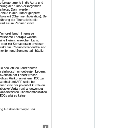
 Leistenarterie in die Aorta und
fizierung der tumorversorgenden
atheter. Dann werden
irekt in den Tumor gespritzt.
bolisiert (Chemoembolisation). Bei
führung der Therapie ist die
wird sie im Rahmen einer
t Tumoreinbruch in grosse
 wirksame Therapie welche
ine Heilung erreichen kann.
 oder mit Somatostatin erwiesen
unwirksam. Chemotherapeutika sind
oxifen und Somatostatin häufig
 in den letzten Jahrzehnten
in zirrhotisch umgebauten Lebern.
ävention der Leberzirrhose.
rhöhtes Risiko, an einem HCC zu
schall und AFP sollte bei
nen eine der potentiell kurativen
 ablative Verfahren) angewendet
ransarteriellen Chemoembolisation
HCCs gibt es keine
ung Gastroenterologie und