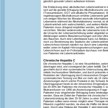
gänzlich gesunde Lebern aufweisen können.
Die Entdeckung einer alkoholischen Leberkrankheit in d
sich auf die gezielte Erfragung des Alkoholkonsums u
(Transaminasen, GGT und alkalische Phosphatase). We
regelmässigem Alkoholkonsum erhöhte Leberwerte gef
von einigen Wochen bis Monaten wertvolle Informatione
Leberwerte während der Alkoholabstinenz normal, ist d
Leberkrankheit sehr wahrscheinlich, und weitere Abklä
Patienten muss dringend empfohlen werden, auf Alkoh
verzichten. Werden andererseits die Leberwerte trotz 
die Ursache der Leberwerterhöhung weiter abgeklärt we
Abklärungen weitere Blutuntersuchungen und eine Ultr
des Bauches. Auch eine Leberbiopsie kann zur Abkläru
noch zur Bestimmung des Stadiums der Leberkrankheit 
Leberzirrhose können nämlich nur durch eine Leberbiop
weiter unten im Kapital «Vorsorgeuntersuchungen» ausge
Leberzirrhose auch im Frühstadium durchaus von Bedeu
von Patienten mit Leberkrankheiten.
Chronische Hepatitis C
Die chronische Hepatitis C ist eine Virusinfektion, welc
übertragen wird, und vorwiegend die Leber befällt. Die 
geschieht durch eine systematische Untersuchung alle
mittels hochsensitiver Methoden, und durch präventi
Reduktion der Übertragung durch intravenösen Drogena
systematischen Testung von Blut vor mehr als 14 Jahre
Ansteckungen durch solche Produkte in der Schweiz fes
Übertragungsart heute ist der intravenöse Drogenabusus
bei 20-30% der Patienten mit chronischer Hepatitis C
Bluttransfusion vor 1990 als Ansteckungsweg in Frage
Patienten trotz eingehender Befragung keine eindeutige
werden. Etwa ein Drittel der Patienten mit chronischer 
Leberentzündung die über 20-30 Jahre zu einer Zirrhos
Patienten sollten wenn immer möglich einer Therapie mi
Ribavirin zugeführt werden, da etwa die Hälfte mit diese
kann. Durch eine Heilung der Hepatitis C wird einerseit