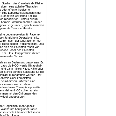
Stadium der Krankheit ab. Kleine
 durch eine ablative Therapien
e oder offen chirugische
 eine Lebertransplantation in der
e Resektion war lange Zeit die
es resezierten Tumors erlaubt
r Therapie. Werden nämlich um den
ergewebe gefunden, spricht man von
gesamte Tumor entfernt ist.
 eine Leberresektion für Patienten
 beträchtlichem Operationsrisiko.
 Jahren nach der Operation erneut
nt diese beiden Probleme nicht. Das
len sich die Patienten rasch von
otische Leber des Patienten
re HCCs. Das Hauptproblem dieser
anen in der Schweiz.
rfahren an Bedeutung gewonnen. Es
, dass die HCC-Herde Ultraschall-
und dann mittels Hitze, Kälte oder
n ist ihre geringe Belastung für die
mbulant durchgeführt werden. Der
achweis einer kompletten
bei all diesen Patienten eine
Wirksamkeit wurden diese
 dass keine Therapie a priori für
nem kleinen HCC sollten an ein
mmen mit den Chirurgen, den
ividuell angepassten
er Regel nicht mehr geheilt
s Wachstum häufig über Jahre
transarterielle Chemoembolisation.
chgeführt. Unter