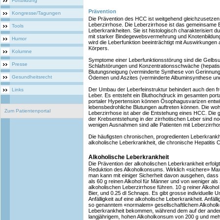
Fortbildung
Prävention
Kongresse/Tagungen
Die Prävention des HCC ist weitgehend gleichzusetzen 
Leberzirrhose. Die Leberzirrhose ist das gemeinsame 
Tools
Leberkrankheiten. Sie ist histologisch charakterisiert d
mit starker Bindegewebsvermehrung und Knotenbildung. 
Humor
wird die Leberfunktion beeinträchtigt mit Auswirkungen
Körpers.
Kolumne
Symptome einer Leberfunktionsstörung sind die Gelbsuc
Presse
Schlafstörungen und Konzentrationsschwäche (hepatis
Blutungsneigung (verminderte Synthese von Gerinnung
Gesundheitsrecht
Ödemen und Aszites (verminderte Albuminsynthese und
Der Umbau der Leberfeinstruktur behindert auch den fr
Links
Leber. Es entsteht ein Bluthochdruck im gesamten port
portaler Hypertension können Ösophagusvarizen entwi
lebensbedrohliche Blutungen auftreten können. Die wohl
Zum Patientenportal
Leberzirrhose ist aber die Entstehung eines HCC. Di
der Krebsentstehung in der zirrhotischen Leber sind noc
wenigen Ausnahmen sind alle Patienten mit Leberzirrho
Die häufigsten chronischen, progredienten Leberkrankh
alkoholische Leberkrankheit, die chronische Hepatitis C
Alkoholische Leberkrankheit
Die Prävention der alkoholischen Leberkrankheit erfolgt
Reduktion des Alkoholkonsums. Wirklich «sichere» Max
man kann mit einiger Sicherheit davon ausgehen, dass
als 60 g reinen Alkohol für Männer und von weniger als 
alkoholischen Leberzirrhose führen. 10 g reiner Alkohol
Bier, und 0.25 dl Schnaps. Es gibt grosse individuelle 
Anfälligkeit auf eine alkoholische Leberkrankheit. Anfäl
so genanntem «normalem» gesellschaftlichem Alkoholk
Leberkrankheit bekommen, während dem auf der andere
langjährigem, hohen Alkoholkonsum von 200 g und meh