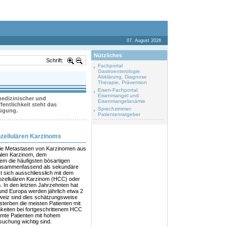
07. August 2026
Nützliches
Schrift:
Fachportal
Gastroenterologie:
Abklärung, Diagnose
Therapie, Prävention
Eisen-Fachportal:
Eisenmangel und
 medizinischer und
Eisenmangelanämie
entlichkeit steht das
Sprechzimmer:
fügung.
Patientenratgeber
ozellulären Karzinoms
 die Metastasen von Karzinomen aus
alen Karzinom, dem
 die häufigsten bösartigen
zusammenfassend als sekundäre
t sich ausschliesslich mit dem
ozellulären Karzinom (HCC) oder
. In den letzten Jahrzehnten hat
nd Europa werden jährlich etwa 2
hweiz sind dies schätzungsweise
erben die meisten Patienten mit
eiten bei fortgeschrittenem HCC
mmte Patienten mit hohem
suchung wichtig sind.