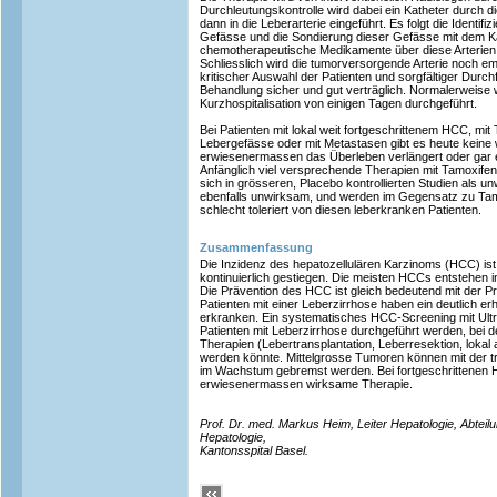
Durchleutungskontrolle wird dabei ein Katheter durch die
dann in die Leberarterie eingeführt. Es folgt die Identi
Gefässe und die Sondierung dieser Gefässe mit dem K
chemotherapeutische Medikamente über diese Arterien d
Schliesslich wird die tumorversorgende Arterie noch em
kritischer Auswahl der Patienten und sorgfältiger Durch
Behandlung sicher und gut verträglich. Normalerweise 
Kurzhospitalisation von einigen Tagen durchgeführt.
Bei Patienten mit lokal weit fortgeschrittenem HCC, mi
Lebergefässe oder mit Metastasen gibt es heute keine
erwiesenermassen das Überleben verlängert oder gar e
Anfänglich viel versprechende Therapien mit Tamoxifen
sich in grösseren, Placebo kontrollierten Studien als 
ebenfalls unwirksam, und werden im Gegensatz zu Tam
schlecht toleriert von diesen leberkranken Patienten.
Zusammenfassung
Die Inzidenz des hepatozellulären Karzinoms (HCC) ist
kontinuierlich gestiegen. Die meisten HCCs entstehen 
Die Prävention des HCC ist gleich bedeutend mit der Pr
Patienten mit einer Leberzirrhose haben ein deutlich e
erkranken. Ein systematisches HCC-Screening mit Ultra
Patienten mit Leberzirrhose durchgeführt werden, bei de
Therapien (Lebertransplantation, Leberresektion, lokal
werden könnte. Mittelgrosse Tumoren können mit der t
im Wachstum gebremst werden. Bei fortgeschrittenen 
erwiesenermassen wirksame Therapie.
Prof. Dr. med. Markus Heim, Leiter Hepatologie, Abteil
Hepatologie,
Kantonsspital Basel.