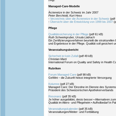
zeigt.
Managed-Care-Modelle
Ärztenetze in der Schweiz im Jahr 2007
Peter Berchtold, Kurt Hess
-
Verzeichnis über die Ärztenetze in der Schweiz
(pdf
-
Übersicht über die Entwicklung von 1999 bis 2007
(
Pflege
Qualitätssicherung in der Pflege
(pdf 61 kB)
Ruth Schweingruber, Ursula Lädrach
Ein Zertifizierungsverfahren beurteilt die strukturell
und Ergebnisse in der Pflege. Qualität soll gesichert 
Veranstaltungsbericht
Sicherheit ist kein Zufall
(pdf 49 kB)
Christian Marti
International Forum on Quality and Safety in Health 
Rubriken
Forum Managed Care
(pdf 98 kB)
GeWint – die Zukunft heisst integrierte Versorgung
Kolumne
(pdf 27 kB)
Managed Care: Der Einzelne im Dienste des Systems
Präsident des Schweizerischen Apothekerverbands
Resonanz
(pdf 35 kB)
Je höher ausgebildet, desto besser • Alternativen zum 
Qualität im Alters- und Pflegeheim • Aufholbedarf in Pal
Veranstaltungskalender
(pdf 35 kB)
Veranstaltungen/Weiter- und Fortbildung