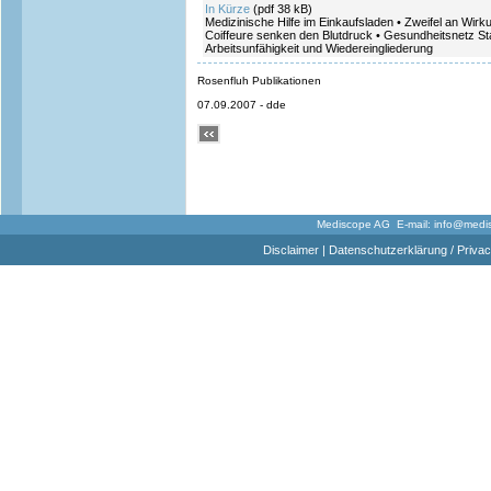
In Kürze
(pdf 38 kB)
Medizinische Hilfe im Einkaufsladen • Zweifel an Wir
Coiffeure senken den Blutdruck • Gesundheitsnetz Sta
Arbeitsunfähigkeit und Wiedereingliederung
Rosenfluh Publikationen
07.09.2007 - dde
Mediscope AG E-mail:
info@medi
Disclaimer
|
Datenschutzerklärung / Privac