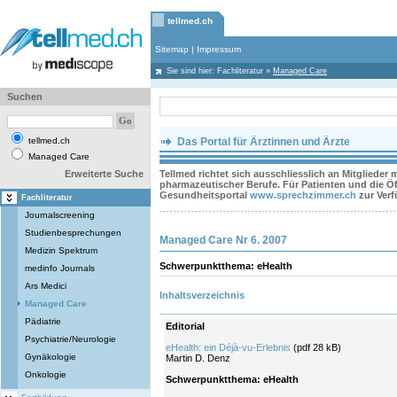
tellmed.ch
Sitemap
|
Impressum
Sie sind hier:
Fachliteratur
»
Managed Care
Suchen
tellmed.ch
Das Portal für Ärztinnen und Ärzte
Managed Care
Erweiterte Suche
Tellmed richtet sich ausschliesslich an Mitglieder
pharmazeutischer Berufe. Für Patienten und die Öff
Gesundheitsportal
www.sprechzimmer.ch
zur Ver
Fachliteratur
Journalscreening
Studienbesprechungen
Managed Care Nr 6. 2007
Medizin Spektrum
Schwerpunktthema: eHealth
medinfo Journals
Ars Medici
Inhaltsverzeichnis
Managed Care
Pädiatrie
Editorial
Psychiatrie/Neurologie
eHealth: ein Déjà-vu-Erlebnis
(pdf 28 kB)
Gynäkologie
Martin D. Denz
Onkologie
Schwerpunktthema: eHealth