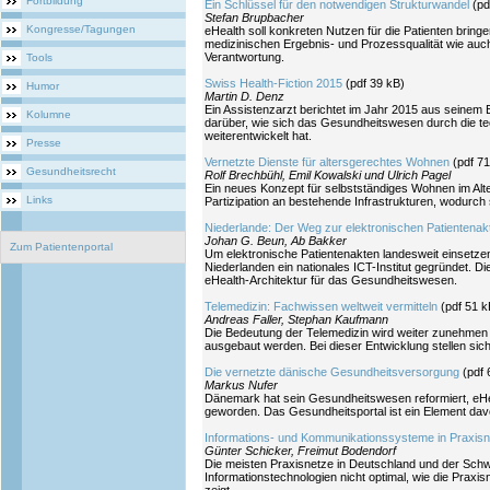
Fortbildung
Ein Schlüssel für den notwendigen Strukturwandel
(pd
Stefan Brupbacher
Kongresse/Tagungen
eHealth soll konkreten Nutzen für die Patienten brin
medizinischen Ergebnis- und Prozessqualität wie au
Verantwortung.
Tools
Swiss Health-Fiction 2015
(pdf 39 kB)
Humor
Martin D. Denz
Ein Assistenzarzt berichtet im Jahr 2015 aus seinem
Kolumne
darüber, wie sich das Gesundheitswesen durch die tec
weiterentwickelt hat.
Presse
Vernetzte Dienste für altersgerechtes Wohnen
(pdf 7
Gesundheitsrecht
Rolf Brechbühl, Emil Kowalski und Ulrich Pagel
Ein neues Konzept für selbstständiges Wohnen im Alter
Links
Partizipation an bestehende Infrastrukturen, wodurch
Niederlande: Der Weg zur elektronischen Patientena
Johan G. Beun, Ab Bakker
Zum Patientenportal
Um elektronische Patientenakten landesweit einsetze
Niederlanden ein nationales ICT-Institut gegründet. 
eHealth-Architektur für das Gesundheitswesen.
Telemedizin: Fachwissen weltweit vermitteln
(pdf 51 k
Andreas Faller, Stephan Kaufmann
Die Bedeutung der Telemedizin wird weiter zunehme
ausgebaut werden. Bei dieser Entwicklung stellen sic
Die vernetzte dänische Gesundheitsversorgung
(pdf 
Markus Nufer
Dänemark hat sein Gesundheitswesen reformiert, eHeal
geworden. Das Gesundheitsportal ist ein Element dav
Informations- und Kommunikationssysteme in Praxis
Günter Schicker, Freimut Bodendorf
Die meisten Praxisnetze in Deutschland und der Schw
Informationstechnologien nicht optimal, wie die Praxis