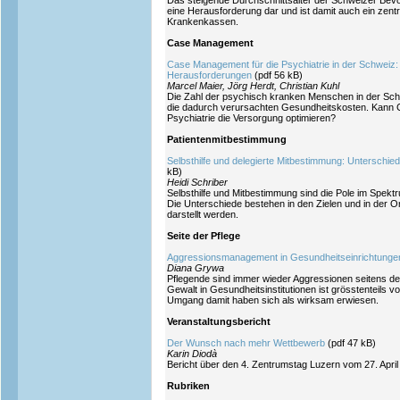
Das steigende Durchschnittsalter der Schweizer Bevölk
eine Herausforderung dar und ist damit auch ein zent
Krankenkassen.
Case Management
Case Management für die Psychiatrie in der Schweiz:
Herausforderungen
(pdf 56 kB)
Marcel Maier, Jörg Herdt, Christian Kuhl
Die Zahl der psychisch kranken Menschen in der Schw
die dadurch verursachten Gesundheitskosten. Kann
Psychiatrie die Versorgung optimieren?
Patientenmitbestimmung
Selbsthilfe und delegierte Mitbestimmung: Untersch
kB)
Heidi Schriber
Selbsthilfe und Mitbestimmung sind die Pole im Spek
Die Unterschiede bestehen in den Zielen und in der Org
darstellt werden.
Seite der Pflege
Aggressionsmanagement in Gesundheitseinrichtung
Diana Grywa
Pflegende sind immer wieder Aggressionen seitens de
Gewalt in Gesundheitsinstitutionen ist grösstenteils
Umgang damit haben sich als wirksam erwiesen.
Veranstaltungsbericht
Der Wunsch nach mehr Wettbewerb
(pdf 47 kB)
Karin Diodà
Bericht über den 4. Zentrumstag Luzern vom 27. April
Rubriken