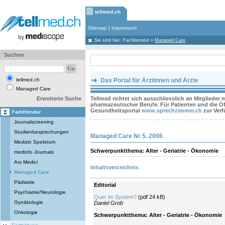
tellmed.ch
Sitemap
|
Impressum
Sie sind hier:
Fachliteratur
»
Managed Care
Suchen
tellmed.ch
Das Portal für Ärztinnen und Ärzte
Managed Care
Erweiterte Suche
Tellmed richtet sich ausschliesslich an Mitglieder
pharmazeutischer Berufe. Für Patienten und die Öff
Gesundheitsportal
www.sprechzimmer.ch
zur Ver
Fachliteratur
Journalscreening
Studienbesprechungen
Managed Care Nr 5. 2006
Medizin Spektrum
Schwerpunktthema: Alter - Geriatrie - Ökonomie
medinfo Journals
Ars Medici
Inhaltsverzeichnis
Managed Care
Pädiatrie
Editorial
Psychiatrie/Neurologie
Quer im System?
(pdf 24 kB)
Gynäkologie
Daniel Grob
Onkologie
Schwerpunktthema: Alter - Geriatrie - Ökonomie