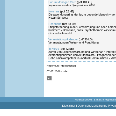
Forum Managed Care
(pdf 101 kB)
Impressionen des Symposiums 2006
Kolumne
(pdf 32 kB)
Disease Mongering: der letzte gesunde Mensch – von 
Health Schweiz
Resonanz
(pdf 38 kB)
Pflegeforschung in der Schweiz: jung und noch zerspl
kümmern • Beweisen, dass Psychotherapie wirksam i
Gesundheitsmarkt
Veranstaltungskalender
(pdf 30 kB)
Veranstaltungen/Weiter- und Fortbildung
In Kürze
(pdf 42 kB)
Zerfall von Lebenserwartung und Wirtschaft • Interak
Alterspflegeheimen und Akutspitälern • Prognosen der
Hohe Laienkompetenz in «Virtual Communities» • V
Rosenfluh Publikationen
07.07.2006 - dde
Mediscope AG E-mail:
info@medi
Disclaimer
|
Datenschutzerklärung / Privac