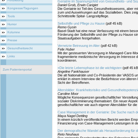
Fortbildung
Geriatrie im Spannungsfeld von Gesundheits- und Sozi
Daniel Grob, Erwin Carigiet
Kongresse/Tagungen
Die Geriatrie ist Teil des Gesundheitswesens, aber m
zum und Auswirkungen auf das Sozialleben. Dies zeig
Schnittstelle Spital- Langzeitpflege.
Tools
Selbsthilfe und Pflege zu Hause
(pdf 45 kB)
Humor
Remo Gysin
Basel-Stadt hat eine neue Verfassung mit einem beso
Kolumne
Förderung der Selbsthilfe und der Pflege zu Hause si
Staatsaufgaben festgehalten.
Presse
Vernetzte Betreuung im Alter
(pdf 42 kB)
Gesundheitsrecht
Felix Huber
Mit der gesteuerten Versorgung in Managed-Care-Mod
Links
fragmentierte medizinische Versorgung im Interesse d
koordinieren.
«Die letzte Lebensphase ist die wichtigste»
(pdf 45 kB
Zum Patientenportal
Angeline Fankhauser
Die alt Nationalrätin und Co-Präsidentin der VASOS 
erklärt in einem Interview die Bedürfnisse von älteren
Sicht der Betroffenen.
Altersbilder: Krankheitsrisiko und Gesundheitspotenzi
Caroline Moor
Mögliche Konsequenzen gesellschaftlicher Vorstellun
sozialer Diskriminierung thematisiert. Ein neuer Aspek
gesellschaftlicher wie auch eigener Altersbilder für d
Case Management in der Geriatrie: Die Suche nach
Maya Nagel Dettling
In einem kürzlich veröffentlichten Bericht werden E
Finanzierung von Case-Management-Leistungen in der 
Der demografische Wandel als Herausforderung für 
Reto Neuhaus