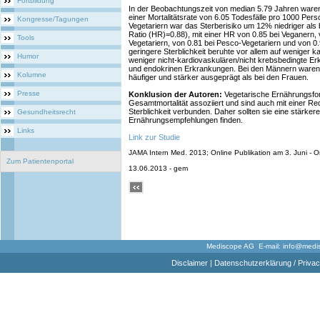
Fortbildung
In der Beobachtungszeit von median 5.79 Jahren ware
einer Mortalitätsrate von 6.05 Todesfälle pro 1000 Pers
Kongresse/Tagungen
Vegetariern war das Sterberisiko um 12% niedriger als 
Ratio (HR)=0.88), mit einer HR von 0.85 bei Veganern,
Tools
Vegetariern, von 0.81 bei Pesco-Vegetariern und von 0.
geringere Sterblichkeit beruhte vor allem auf weniger 
Humor
weniger nicht-kardiovaskulären/nicht krebsbedingte E
und endokrinen Erkrankungen. Bei den Männern ware
Kolumne
häufiger und stärker ausgeprägt als bei den Frauen.
Presse
Konklusion der Autoren:
Vegetarische Ernährungsfor
Gesamtmortalität assoziiert und sind auch mit einer Re
Sterblichkeit verbunden. Daher sollten sie eine stärker
Gesundheitsrecht
Ernährungsempfehlungen finden.
Links
Link zur Studie
JAMA Intern Med. 2013; Online Publikation am 3. Juni - Orl
Zum Patientenportal
13.06.2013 - gem
Mediscope AG E-mail:
info@medi
Disclaimer
|
Datenschutzerklärung / Privac