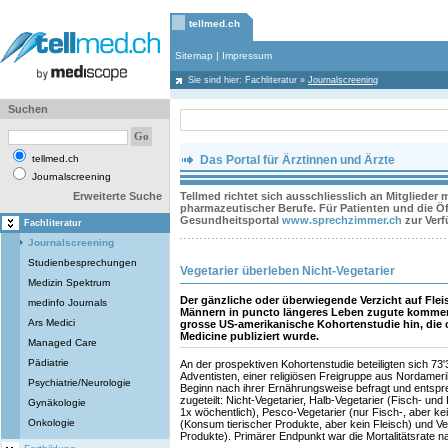
tellmed.ch
Sitemap
|
Impressum
Sie sind hier:
Fachliteratur
»
Journalscreening
Suchen
tellmed.ch
Das Portal für Ärztinnen und Ärzte
Journalscreening
Erweiterte Suche
Tellmed richtet sich ausschliesslich an Mitglieder
pharmazeutischer Berufe. Für Patienten und die Öff
Gesundheitsportal
www.sprechzimmer.ch
zur Ver
Fachliteratur
Journalscreening
Studienbesprechungen
Vegetarier überleben Nicht-Vegetarier
Medizin Spektrum
Der gänzliche oder überwiegende Verzicht auf Flei
medinfo Journals
Männern in puncto längeres Leben zugute kommen.
Ars Medici
grosse US-amerikanische Kohortenstudie hin, die 
Medicine publiziert wurde.
Managed Care
Pädiatrie
An der prospektiven Kohortenstudie beteiligten sich 7
Adventisten, einer religiösen Freigruppe aus Nordameri
Psychiatrie/Neurologie
Beginn nach ihrer Ernährungsweise befragt und entspr
zugeteilt: Nicht-Vegetarier, Halb-Vegetarier (Fisch- un
Gynäkologie
1x wöchentlich), Pesco-Vegetarier (nur Fisch-, aber ke
Onkologie
(Konsum tierischer Produkte, aber kein Fleisch) und Ve
Produkte). Primärer Endpunkt war die Mortalitätsrate n