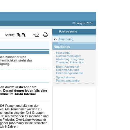
08. August 2026
Fachbereiche
Schrift:
Ernährung
Nützliches
Fachportal
Gastroenterologie:
 medizinischer und
Abklärung, Diagnose
entlichkeit steht das
Therapie, Prävention
fügung.
Eisen-Fachportal:
Eisenmangel und
Eisenmangelanämie
Sprechzimmer:
Patientenratgeber
sch dürfte insbesondere
 Darauf deutet jedenfalls eine
online im JAMA Internal
3'308 Frauen und Männer der
ka. Alle Teilnehmer wurden zu
echend in eine der fünf Gruppen
d Fleisch zwischen 1x monatlich und
in Fleisch), Ovo-Lakto-Vegetarier
ganer (überhaupt keine tierischen
ach 6 Jahren.