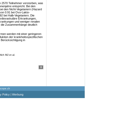
n 2570 Teilnehmer verstorben, was
onenjahre entspricht. Bei den
bei den Nicht-Vegetariern (Hazard
 von 0.91 bei Ovo-Lakto-
92 bei Halb-Vegetariern. Die
kardiovaskuläre Erkrankungen,
rkrankungen und weniger renalen
n die Zusammenhänge deutlich
men werden mit einer geringeren
duktion der krankheitsspezifischen
e Berücksichtigung in
ich MJ et al.
scope.ch
y Policy
|
Werbung