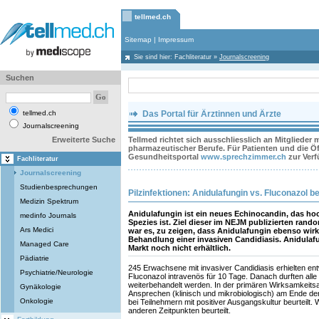
tellmed.ch
Sitemap
|
Impressum
Sie sind hier:
Fachliteratur
»
Journalscreening
Suchen
tellmed.ch
Das Portal für Ärztinnen und Ärzte
Journalscreening
Erweiterte Suche
Tellmed richtet sich ausschliesslich an Mitglieder
pharmazeutischer Berufe. Für Patienten und die Öff
Gesundheitsportal
www.sprechzimmer.ch
zur Ver
Fachliteratur
Journalscreening
Studienbesprechungen
Pilzinfektionen: Anidulafungin vs. Fluconazol b
Medizin Spektrum
Anidulafungin ist ein neues Echinocandin, das h
medinfo Journals
Spezies ist. Ziel dieser im NEJM publizierten rand
Ars Medici
war es, zu zeigen, dass Anidulafungin ebenso wirk
Behandlung einer invasiven Candidiasis. Anidulaf
Managed Care
Markt noch nicht erhältlich.
Pädiatrie
245 Erwachsene mit invasiver Candidiasis erhielten en
Psychiatrie/Neurologie
Fluconazol intravenös für 10 Tage. Danach durften alle
weiterbehandelt werden. In der primären Wirksamkeits
Gynäkologie
Ansprechen (klinisch und mikrobiologisch) am Ende de
Onkologie
bei Teilnehmern mit positiver Ausgangskultur beurteilt.
anderen Zeitpunkten beurteilt.