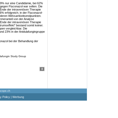
 89% nur eine Candidämie, bei 62%
z gegen Fluconazol war selten. Die
 Ende der intravenösen Therapie
6% erfolgreich; in der Fluconazol-
nderen Wirksamkeitsendpunkten.
hmeranteil von der Analyse
 Ende der intravenösen Therapie
trumseffekt" bestand somit keiner.
en vergleichbar. Die
und 23% in der Anidulafungingruppe
onazol bei der Behandlung der
ulafungin Study Group
scope.ch
y Policy
|
Werbung