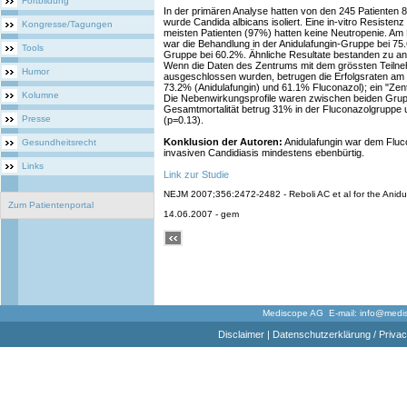
Fortbildung
In der primären Analyse hatten von den 245 Patienten
wurde Candida albicans isoliert. Eine in-vitro Resisten
Kongresse/Tagungen
meisten Patienten (97%) hatten keine Neutropenie. Am
war die Behandlung in der Anidulafungin-Gruppe bei 75.
Tools
Gruppe bei 60.2%. Ähnliche Resultate bestanden zu a
Wenn die Daten des Zentrums mit dem grössten Teilne
Humor
ausgeschlossen wurden, betrugen die Erfolgsraten am
73.2% (Anidulafungin) und 61.1% Fluconazol); ein "Zen
Kolumne
Die Nebenwirkungsprofile waren zwischen beiden Grupp
Gesamtmortalität betrug 31% in der Fluconazolgruppe 
Presse
(p=0.13).
Konklusion der Autoren:
Anidulafungin war dem Fluc
Gesundheitsrecht
invasiven Candidiasis mindestens ebenbürtig.
Links
Link zur Studie
NEJM 2007;356:2472-2482 - Reboli AC et al for the Anid
Zum Patientenportal
14.06.2007 - gem
Mediscope AG E-mail:
info@medi
Disclaimer
|
Datenschutzerklärung / Privac