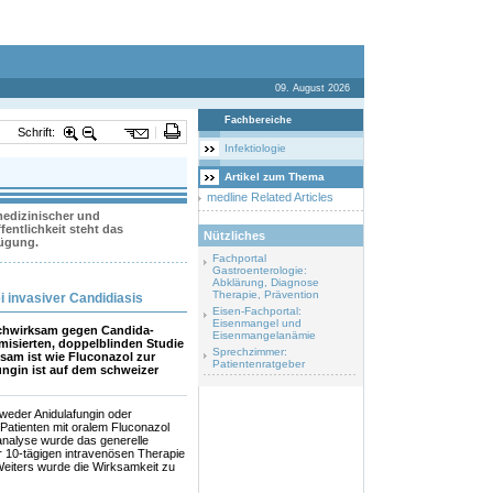
09. August 2026
Fachbereiche
Schrift:
Infektiologie
Artikel zum Thema
medline Related Articles
 medizinischer und
entlichkeit steht das
Nützliches
fügung.
Fachportal
Gastroenterologie:
Abklärung, Diagnose
Therapie, Prävention
ei invasiver Candidiasis
Eisen-Fachportal:
Eisenmangel und
ochwirksam gegen Candida-
Eisenmangelanämie
omisierten, doppelblinden Studie
Sprechzimmer:
sam ist wie Fluconazol zur
Patientenratgeber
ungin ist auf dem schweizer
tweder Anidulafungin oder
 Patienten mit oralem Fluconazol
analyse wurde das generelle
r 10-tägigen intravenösen Therapie
 Weiters wurde die Wirksamkeit zu