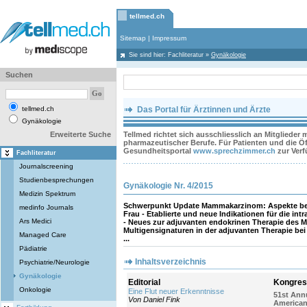
tellmed.ch
Sitemap
|
Impressum
Sie sind hier:
Fachliteratur
»
Gynäkologie
Suchen
tellmed.ch
Das Portal für Ärztinnen und Ärzte
Gynäkologie
Erweiterte Suche
Tellmed richtet sich ausschliesslich an Mitglieder
pharmazeutischer Berufe. Für Patienten und die Öff
Gesundheitsportal
www.sprechzimmer.ch
zur Ver
Fachliteratur
Journalscreening
Studienbesprechungen
Gynäkologie Nr. 4/2015
Medizin Spektrum
Schwerpunkt Update Mammakarzinom: Aspekte b
medinfo Journals
Frau - Etablierte und neue Indikationen für die int
Ars Medici
- Neues zur adjuvanten endokrinen Therapie des
Multigensignaturen in der adjuvanten Therapie bei
Managed Care
...
Pädiatrie
Inhaltsverzeichnis
Psychiatrie/Neurologie
Gynäkologie
Editorial
Kongres
Onkologie
Eine Flut neuer Erkenntnisse
51st Ann
Von Daniel Fink
American 