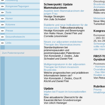
Fortbildung
Oncology
Schwerpunkt: Update
Brustkreb
Kongresse/Tagungen
Aromatas
Mammakarzinom
Adjuvante
Aspekte beim Mammakarzinom der
Tools
Risiko ers
jungen Frau
Heutige Strategien
Metastasi
Humor
Von Julia Schnabel
Neue Wege
Tumorkont
Kolumne
Etablierte und neue Indikationen für die
intraoperative
Teilbrustbestrahlung
Heutige Konzepte und Bewertungen
Presse
Kongress
Von Heike Heuer, Daniel Fink und
European
Cornelia Linsenmeier
Gesundheitsrecht
– 18th E
25. bis 2
Neues zur adjuvanten endokrinen
Links
Schwange
Therapie des Mammakarzinoms
sollte ni
Standardoptionen bei
oder Inter
prämenopausalen und
Zum Patientenportal
postmenopausalen Patientinnen
Von Konstantin J. Dedes, Julia
FIRST-T
Schnabel und Daniel Fink
Gynäkol
Postmen
Multigensignaturen in der adjuvanten
- Hormons
Therapie bei frühem invasivem
Ovarialka
Brustkrebs
- Das Kli
Welche prognostischen und prädiktiven
Realität o
Informationen bieten sie?
Von Petra
Von Konstantin J. Dedes, Ossi R.
Köchli und Daniel Fink
Rubrike
Update
Prisma
Impfen bei Frauen im konzeptionellen
Inhalt/Im
Alter
Eine aktualisierte Übersicht für die
frauenärztlichen Grundversorger
Von Ulrich Heininger