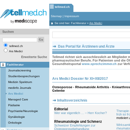
tellmed.ch
Sitemap
|
Impressum
Sie sind hier:
Fachliteratur
»
Ars Medici
Suchen
tellmed.ch
Das Portal für Ärztinnen und Ärzte
Ars Medici
Erweiterte Suche
Tellmed richtet sich ausschliesslich an Mitglieder
pharmazeutischer Berufe. Für Patienten und die Öff
Gesundheitsportal
www.sprechzimmer.ch
zur Ver
Fachliteratur
Journalscreening
Studienbesprechungen
Ars Medici Dossier Nr XI+XII/2017
Medizin Spektrum
Osteoporose - Rheumatoide Arthritis - Kniearthr
medinfo Journals
Gelenke
Ars Medici
Managed Care
Inhaltsverzeichnis
Pädiatrie
Editorial
Therapie 
Psychiatrie/Neurologie
Wer war eigentlich … – Herr Kocher?
früh ist f
Gynäkologie
motiviert
Rheumatologie und Schmerz
Onkologie
Wirksamk
Schweizer Empfehlungen zur
rheumatoid
Osteoporosebehandlung