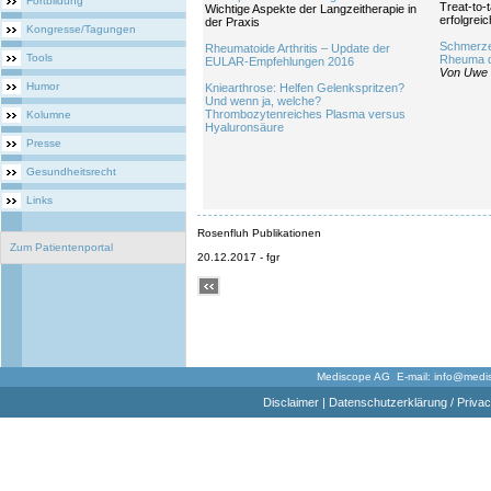
Fortbildung
Treat-to-t
Wichtige Aspekte der Langzeitherapie in
erfolgrei
der Praxis
Kongresse/Tagungen
Schmerze
Rheumatoide Arthritis – Update der
Tools
Rheuma 
EULAR-Empfehlungen 2016
Von Uwe
Humor
Kniearthrose: Helfen Gelenkspritzen?
Und wenn ja, welche?
Thrombozytenreiches Plasma versus
Kolumne
Hyaluronsäure
Presse
Gesundheitsrecht
Links
Rosenfluh Publikationen
Zum Patientenportal
20.12.2017 - fgr
Mediscope AG E-mail:
info@medi
Disclaimer
|
Datenschutzerklärung / Privac