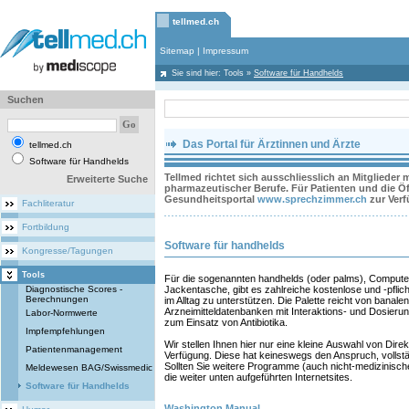
tellmed.ch
Sitemap
|
Impressum
Sie sind hier:
Tools
»
Software für Handhelds
Suchen
Das Portal für Ärztinnen und Ärzte
tellmed.ch
Software für Handhelds
Tellmed richtet sich ausschliesslich an Mitglieder
Erweiterte Suche
pharmazeutischer Berufe. Für Patienten und die Öff
Gesundheitsportal
www.sprechzimmer.ch
zur Ver
Fachliteratur
Fortbildung
Software für handhelds
Kongresse/Tagungen
Tools
Für die sogenannten handhelds (oder palms), Computer 
Diagnostische Scores -
Jackentasche, gibt es zahlreiche kostenlose und -pflic
Berechnungen
im Alltag zu unterstützen. Die Palette reicht von ban
Arzneimitteldatenbanken mit Interaktions- und Dosierun
Labor-Normwerte
zum Einsatz von Antibiotika.
Impfempfehlungen
Wir stellen Ihnen hier nur eine kleine Auswahl von Dir
Patientenmanagement
Verfügung. Diese hat keineswegs den Anspruch, vollst
Sollten Sie weitere Programme (auch nicht-medizinisch
Meldewesen BAG/Swissmedic
die weiter unten aufgeführten Internetsites.
Software für Handhelds
Washington Manual