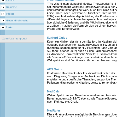
Humor
"The Washington Manual of Medical Therapeutics" ist i
hat, zusammen mit weiteren Referenzwerken aus der W
Kolumne
und trotzdem umfangreiche Werk auch für Palms auf d
keine Share- oder Freeware ist, findet der User für akt
Presse
2007) eine fast vollständige Abbildung der Printversion 
differentialdiagnostisch wie therapeutisch schnell à jou
Gesundheitsrecht
übersichtliche Gliederung und die Möglichkeit, eigene No
anzufügen, machen die Palm-Version zu einem hervorrag
Links
Praxis und: für unterwegs!
Sanford Guide
Zum Patientenportal
Kaum ein Kliniker, der nicht den Sanford im Kittel mit sich
Ausgabe des begehrten Standardwerkes in Bezug auf Ric
(Sonderausgaben auch für HIV-Patienten) kann vollstä
$ (Stand Oktober 2007) auch für den Palm erworben wer
elektronische Form zahlreiche Vorteile: Fussnoten könn
alle "see tabel"-Bemerkungen sind verlinkt und auch die
Wirkspektren sind fast übersichtlicher und besser gru
ABX Guide
Kostenlose Datenbank über Infektionskrankheiten der 
nach Diagnose, Erreger oder Antibiotikum. Die Ausgabe
empirische und spezifische Therapien, supportive Thera
Patienten, diagnostische Kriterien, points to remember
MediCalc
Weites Spektrum von Berechnungen diverser Formeln. 
Berechnungen (z.B. NNT) ebenso wie Trauma-Scores, 
nach Fick etc etc. Gratis.
MedRules
Diese Gratissoftware ermöglicht die Berchnungen dive