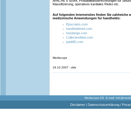
APACHE II Score, Probabilitätsberechnungen für Sinusi
Klassifizierung, operatives kardiales Risiko etc.
Auf folgenden Internetsites finden Sie zahlreiche 
medizinische Anwendungen für handhelds:
Epocrates.com
handheldmed.com
handango.com
CollectiveMed.com
pdaMD.com
Mediscope
19.10.2007 - dde
Mediscope AG E-mail:
info@medi
Disclaimer
|
Datenschutzerklärung / Privac