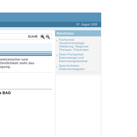
07. August 2026
Nützliches
Schrift:
Fachportal
Gastroenterologie:
Abklärung, Diagnose
Therapie, Prävention
Eisen-Fachportal:
Eisenmangel und
 medizinischer und
Eisenmangelanämie
entlichkeit steht das
Sprechzimmer:
fügung.
Patientenratgeber
es BAG