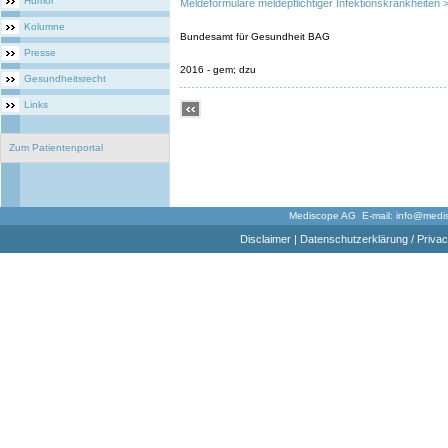
Humor
Meldeformulare meldepflichtiger Infektionskrankheiten 
Kolumne
Bundesamt für Gesundheit BAG
Presse
2016 - gem; dzu
Gesundheitsrecht
Links
Zum Patientenportal
Mediscope AG E-mail:
info@medi
Disclaimer
|
Datenschutzerklärung / Privac