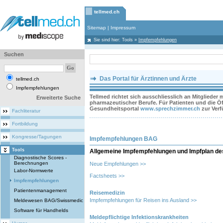
tellmed.ch
Sitemap
|
Impressum
Sie sind hier:
Tools
»
Impfempfehlungen
Suchen
Das Portal für Ärztinnen und Ärzte
tellmed.ch
Impfempfehlungen
Tellmed richtet sich ausschliesslich an Mitglieder
Erweiterte Suche
pharmazeutischer Berufe. Für Patienten und die Öff
Gesundheitsportal
www.sprechzimmer.ch
zur Ver
Fachliteratur
Fortbildung
Kongresse/Tagungen
Impfempfehlungen BAG
Tools
Allgemeine Impfempfehlungen und Impfplan d
Diagnostische Scores -
Berechnungen
Neue Empfehlungen >>
Labor-Normwerte
Factsheets >>
Impfempfehlungen
Patientenmanagement
Reisemedizin
Impfempfehlungen für Reisen ins Ausland >>
Meldewesen BAG/Swissmedic
Software für Handhelds
Meldepflichtige Infektionskrankheiten