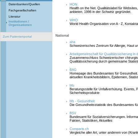
Datenbanken/Quellen
HON
Health on the Net. Qualitätslabel für Websites
Fachgesellschaften
anbieten. 1996 in der Schweiz gegründet.
Literatur
WHO
Institutionen /
World Health Organisation von A - Z, Kontakt
Organisationen
National
Zum Patientenportal
aha
Schweizerisches Zentrum für Allergie, Haut 
Arbeitgemeinschaft für Qualitätssicherung in 
Zusammenschluss Schweizerischer chirurgisc
Qualitätssicherung durch gemeinsame Statist
BAG
Homepage des Bundesamtes für Gesundheit. I
aktuellen Krankheitsbildern, Epidemien, Statis
bfu
Beratungsstelle für Unfallverhütung. Events, Pr
Sicherheitsprodukte
bfs - Gesundheit
Die Gesundheitsstatistik des Bundesamtes für 
BSV
Bundesamt für Sozialversicherungen. Informa
Fakten, Statistiken, Aktuelles
Comparis.ch
Vergleiche aller Art, unter anderem von (Kr