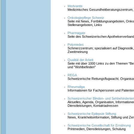
Medvantis
Medizinisches Gesundheitberatungszentrum, 
Onkologiepflege Schweiz
Seite mit News, Fortbildungsangeboten, Onko
Stellenangeboten, Links
Pharmagate
Seite des Schweizerischen Apothekerverban
Polymedes
Schmerzzentrum; spezialisiert auf Diagnosti
Zweitmeinung
Qualität der Arbeit
Seite mit über 1000 Links zu den Themen "Ber
und "Wohlbefinden"
REGA
Schweizerische Rettungsflugwacht. Organisat
Rheumaliga
Informationen für Fachpersonen und Patiente
Schweizerischer Blinden- und Sehbehindert
Aktuelles, Agenda, Organisation, Informatione
Dienstleistungen, Kontaktadressen
Schweizerische Epilepsie Stiftung
News, Krankheitsinformation, Stiftung und Z
Schweizerische Gesellschaft für Ernährung
Printmedien, Dienstleistungen, Schulung