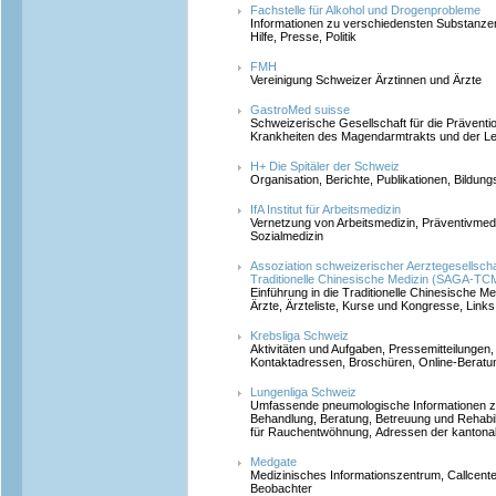
Fachstelle für Alkohol und Drogenprobleme
Informationen zu verschiedensten Substanzen
Hilfe, Presse, Politik
FMH
Vereinigung Schweizer Ärztinnen und Ärzte
GastroMed suisse
Schweizerische Gesellschaft für die Prävent
Krankheiten des Magendarmtrakts und der L
H+ Die Spitäler der Schweiz
Organisation, Berichte, Publikationen, Bildu
IfA Institut für Arbeitsmedizin
Vernetzung von Arbeitsmedizin, Präventivmedi
Sozialmedizin
Assoziation schweizerischer Aerztegesellscha
Traditionelle Chinesische Medizin (SAGA
Einführung in die Traditionelle Chinesische Me
Ärzte, Ärzteliste, Kurse und Kongresse, Links
Krebsliga Schweiz
Aktivitäten und Aufgaben, Pressemitteilunge
Kontaktadressen, Broschüren, Online-Beratun
Lungenliga Schweiz
Umfassende pneumologische Informationen zu
Behandlung, Beratung, Betreuung und Rehabilita
für Rauchentwöhnung, Adressen der kantonal
Medgate
Medizinisches Informationszentrum, Callcen
Beobachter