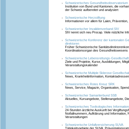
Schweizerisches Gesundheitsobservatorium
Institution von Bund und Kantonen, die vorha
der Schweiz aufbereitet und analysiert
Schweizerische Herzstiftung
Informationen vor allem für Laien, Prävention
Schweizerischer Invalidenverband SIV
SIV nennt sich neu Procap. Viele nützliche In
Schweizerische Konferenz der kantonalen Ge
direktoren
Früher Schweizerische Sanitätsdirektorenkonf
Koordinationsorgan des Gesundheitswesens
Schweizerische Lebensrettungs-Gesellschaft
Ziele und Projekte, Kurse, Ausbildungen, Mitg
Veranstaltungskalender
Schweizerische Multiple Sklerose Gesellschaf
News, Krankheitinformation, Kontaktadressen,
Schweizerisches Rotes Kreuz SRK
News, Service, Magazin, Organisation, Spen
Schweizerischer Samariterbund SSB
Aktuelles, Kursangebote, Stellenangebote, Di
Schweizerisches Toxikologisches Informatio
24-Stunden ärztliche Auskunft bei Vergiftungs
Notfallnummern, Aufklärung und Information, 
Veranstaltungen
Schweizerische Unfallversicherung SUVA
Tätigkeitsgebiete der SUVA, Präventationsrats