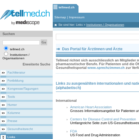
tellmed.ch
Sitemap
|
Impressum
Sie sind hier:
Links
»
Institutionen / Organisationen
Suchen
Das Portal für Ärztinnen und Ärzte
tellmed.ch
Institutionen /
Organisationen
Tellmed richtet sich ausschliesslich an Mitglieder
pharmazeutischer Berufe. Für Patienten und die Öff
Erweiterte Suche
Gesundheitsportal
www.sprechzimmer.ch
zur Ver
Fachliteratur
Fortbildung
Links zu ausgewählten internationalen und natio
(alphabetisch)
Kongresse/Tagungen
Tools
International
Humor
American Heart Association
Grosses Informationsangebot für Patienten u
Kolumne
Centers for Disease Control and Prevention
Presse
Umfangreiche Seite zum US-Gesundheitswes
Gesundheitsrecht
FDA
US Food and Drug Administration
Links