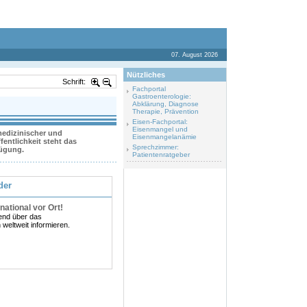
07. August 2026
Nützliches
Schrift:
Fachportal
Gastroenterologie:
Abklärung, Diagnose
Therapie, Prävention
Eisen-Fachportal:
Eisenmangel und
 medizinischer und
Eisenmangelanämie
entlichkeit steht das
Sprechzimmer:
fügung.
Patientenratgeber
der
national vor Ort!
fend über das
eltweit informieren.