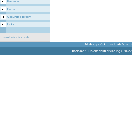
Kolumne
Presse
Gesundheitsrecht
Links
Zum Patientenportal
Mediscope AG E-mail:
info@medi
Disclaimer
|
Datenschutzerklärung / Privac