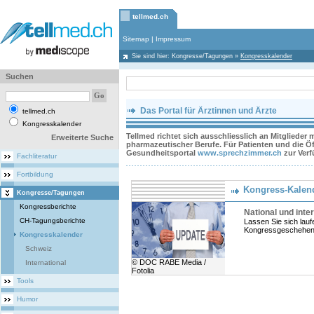
tellmed.ch
Sitemap
|
Impressum
Sie sind hier:
Kongresse/Tagungen
»
Kongresskalender
Suchen
Das Portal für Ärztinnen und Ärzte
tellmed.ch
Kongresskalender
Tellmed richtet sich ausschliesslich an Mitglieder
Erweiterte Suche
pharmazeutischer Berufe. Für Patienten und die Öff
Gesundheitsportal
www.sprechzimmer.ch
zur Ver
Fachliteratur
Fortbildung
Kongress-Kalen
Kongresse/Tagungen
Kongressberichte
National und inter
CH-Tagungsberichte
Lassen Sie sich lau
Kongressgeschehen w
Kongresskalender
Schweiz
© DOC RABE Media /
International
Fotolia
Tools
Humor