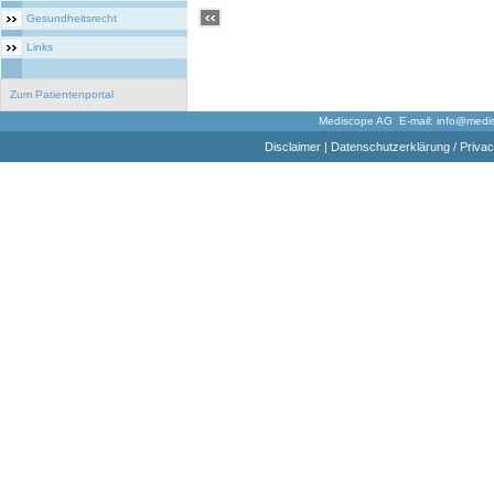
Gesundheitsrecht
Links
Zum Patientenportal
Mediscope AG E-mail:
info@medi
Disclaimer
|
Datenschutzerklärung / Privac