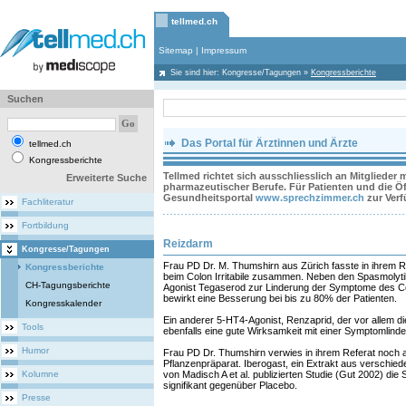
tellmed.ch
Sitemap
|
Impressum
Sie sind hier:
Kongresse/Tagungen
»
Kongressberichte
Suchen
Das Portal für Ärztinnen und Ärzte
tellmed.ch
Kongressberichte
Tellmed richtet sich ausschliesslich an Mitglieder
Erweiterte Suche
pharmazeutischer Berufe. Für Patienten und die Öff
Gesundheitsportal
www.sprechzimmer.ch
zur Ver
Fachliteratur
Fortbildung
Reizdarm
Kongresse/Tagungen
Frau PD Dr. M. Thumshirn aus Zürich fasste in ihrem R
Kongressberichte
beim Colon Irritabile zusammen. Neben den Spasmolytik
CH-Tagungsberichte
Agonist Tegaserod zur Linderung der Symptome des Col
bewirkt eine Besserung bei bis zu 80% der Patienten.
Kongresskalender
Ein anderer 5-HT4-Agonist, Renzaprid, der vor allem die
Tools
ebenfalls eine gute Wirksamkeit mit einer Symptomlinde
Humor
Frau PD Dr. Thumshirn verwies in ihrem Referat noch 
Pflanzenpräparat. Iberogast, ein Extrakt aus verschied
Kolumne
von Madisch A et al. publizierten Studie (Gut 2002) d
signifikant gegenüber Placebo.
Presse