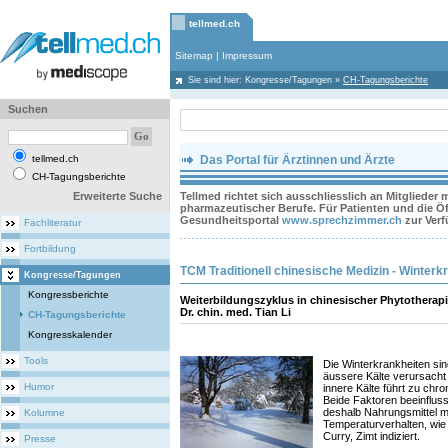
tellmed.ch
Sitemap
|
Impressum
Sie sind hier:
Kongresse/Tagungen
»
CH-Tagungsberichte
Suchen
tellmed.ch
Das Portal für Ärztinnen und Ärzte
CH-Tagungsberichte
Erweiterte Suche
Tellmed richtet sich ausschliesslich an Mitglieder
pharmazeutischer Berufe. Für Patienten und die Öff
Gesundheitsportal
www.sprechzimmer.ch
zur Ver
Fachliteratur
Fortbildung
TCM Traditionell chinesische Medizin - Winterk
Kongresse/Tagungen
Kongressberichte
Weiterbildungszyklus in chinesischer Phytotherapie
Dr. chin. med. Tian Li
CH-Tagungsberichte
Kongresskalender
Tools
Die Winterkrankheiten sin
äussere Kälte verursacht
Humor
innere Kälte führt zu chr
Beide Faktoren beeinfluss
deshalb Nahrungsmittel 
Kolumne
Temperaturverhalten, wie 
Curry, Zimt indiziert.
Presse