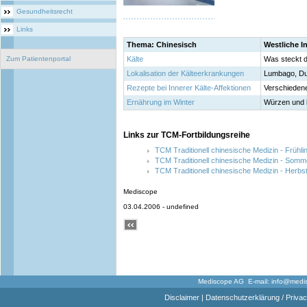
Gesundheitsrecht
Links
Thema: Chinesisch
Westliche In
Zum Patientenportal
Kälte
Was steckt d
Lokalisation der Kälteerkrankungen
Lumbago, Dur
Rezepte bei Innerer Kälte-Affektionen
Verschieden
Ernährung im Winter
Würzen und 
Links zur TCM-Fortbildungsreihe
TCM Traditionell chinesische Medizin - Frühl
TCM Traditionell chinesische Medizin - Somm
TCM Traditionell chinesische Medizin - Herbs
Mediscope
03.04.2006 - undefined
Mediscope AG E-mail:
info@medi
Disclaimer
|
Datenschutzerklärung / Privac