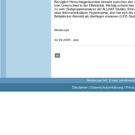
Bezüglich Hirnschlagprävention besteht zwischen den 
kein Unterschied in der Effektivität. Wichtig scheint hie
zu sein (Subgruppenanalyse der ALLHAT-Studie). Eine 
einer linksventrikulären Hypertrophie, dort hat sich 
Betablocker Atenolol als überlegen erwiesen (LIFE-Stud
Mediscope
02.09.2005 - dde
Mediscope AG E-mail:
info@medi
Disclaimer
|
Datenschutzerklärung / Privac