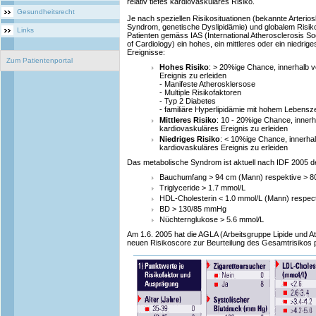
relativ tiefes kardiovaskuläres Risiko.
Gesundheitsrecht
Je nach speziellen Risikosituationen (bekannte Arterio
Syndrom, genetische Dyslipidämie) und globalem Risiko
Links
Patienten gemäss IAS (International Atherosclerosis S
of Cardiology) ein hohes, ein mittleres oder ein niedrig
Ereignisse:
Zum Patientenportal
Hohes Risiko
: > 20%ige Chance, innerhalb v
Ereignis zu erleiden
- Manifeste Atherosklersose
- Multiple Risikofaktoren
- Typ 2 Diabetes
- familiäre Hyperlipidämie mit hohem Lebensze
Mittleres Risiko
: 10 - 20%ige Chance, innerh
kardiovaskuläres Ereignis zu erleiden
Niedriges Risiko
: < 10%ige Chance, innerha
kardiovaskuläres Ereignis zu erleiden
Das metabolische Syndrom ist aktuell nach IDF 2005 def
Bauchumfang > 94 cm (Mann) respektive > 8
Triglyceride > 1.7 mmol/L
HDL-Cholesterin < 1.0 mmol/L (Mann) respect
BD > 130/85 mmHg
Nüchternglukose > 5.6 mmol/L
Am 1.6. 2005 hat die AGLA (Arbeitsgruppe Lipide und A
neuen Risikoscore zur Beurteilung des Gesamtrisikos pu