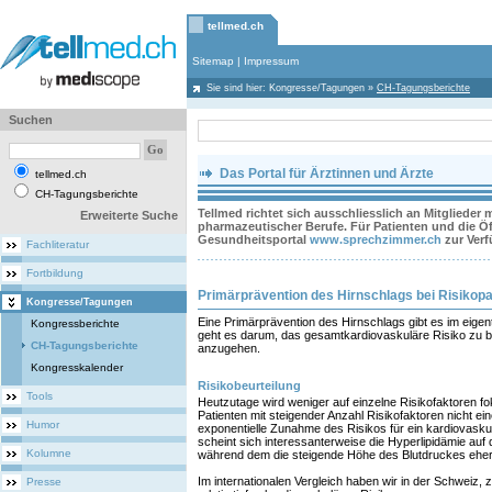
tellmed.ch
Sitemap
|
Impressum
Sie sind hier:
Kongresse/Tagungen
»
CH-Tagungsberichte
Suchen
Das Portal für Ärztinnen und Ärzte
tellmed.ch
CH-Tagungsberichte
Tellmed richtet sich ausschliesslich an Mitglieder
Erweiterte Suche
pharmazeutischer Berufe. Für Patienten und die Öff
Gesundheitsportal
www.sprechzimmer.ch
zur Ver
Fachliteratur
Fortbildung
Primärprävention des Hirnschlags bei Risikopa
Kongresse/Tagungen
Eine Primärprävention des Hirnschlags gibt es im eigentl
Kongressberichte
geht es darum, das gesamtkardiovaskuläre Risiko zu b
CH-Tagungsberichte
anzugehen.
Kongresskalender
Risikobeurteilung
Tools
Heutzutage wird weniger auf einzelne Risikofaktoren fok
Patienten mit steigender Anzahl Risikofaktoren nicht ein
Humor
exponentielle Zunahme des Risikos für ein kardiovasku
scheint sich interessanterweise die Hyperlipidämie auf 
Kolumne
während dem die steigende Höhe des Blutdruckes eher 
Im internationalen Vergleich haben wir in der Schweiz, z
Presse