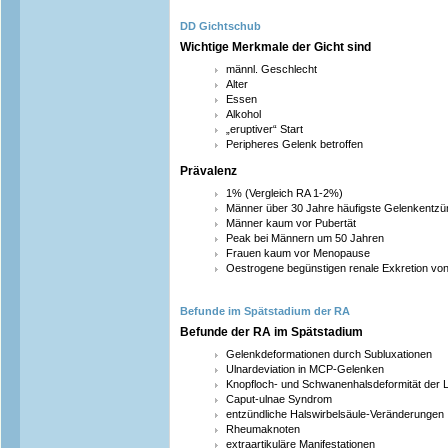
DD Gichtschub
Wichtige Merkmale der Gicht sind
männl. Geschlecht
Alter
Essen
Alkohol
„eruptiver“ Start
Peripheres Gelenk betroffen
Prävalenz
1% (Vergleich RA 1-2%)
Männer über 30 Jahre häufigste Gelenkentz
Männer kaum vor Pubertät
Peak bei Männern um 50 Jahren
Frauen kaum vor Menopause
Oestrogene begünstigen renale Exkretion vo
Befunde im Spätstadium der RA
Befunde der RA im Spätstadium
Gelenkdeformationen durch Subluxationen
Ulnardeviation in MCP-Gelenken
Knopfloch- und Schwanenhalsdeformität der L
Caput-ulnae Syndrom
entzündliche Halswirbelsäule-Veränderungen
Rheumaknoten
extraartikuläre Manifestationen