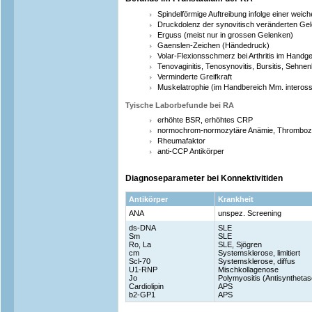
Spindelförmige Auftreibung infolge einer weich
Druckdolenz der synovitisch veränderten Ge
Erguss (meist nur in grossen Gelenken)
Gaenslen-Zeichen (Händedruck)
Volar-Flexionsschmerz bei Arthritis im Handg
Tenovaginitis, Tenosynovitis, Bursitis, Sehne
Verminderte Greifkraft
Muskelatrophie (im Handbereich Mm. inteross
Tyische Laborbefunde bei RA
erhöhte BSR, erhöhtes CRP
normochrom-normozytäre Anämie, Thromboz
Rheumafaktor
anti-CCP Antikörper
Diagnoseparameter bei Konnektivitiden
Antikörper
Krankheit
ANA
unspez. Screening
ds-DNA
SLE
Sm
SLE
Ro, La
SLE, Sjögren
cm
Systemsklerose, limitiert
Scl-70
Systemsklerose, diffus
U1-RNP
Mischkollagenose
Jo
Polymyositis (Antisynthetas
Cardiolipin
APS
b2-GP1
APS