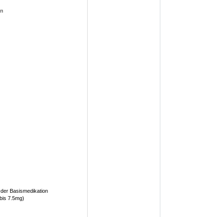
en
 der Basismedikation
 bis 7.5mg)