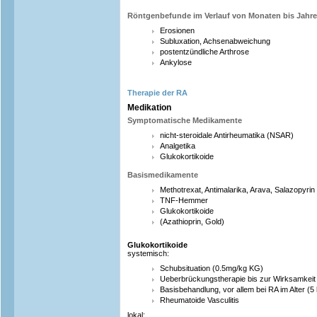
Röntgenbefunde im Verlauf von Monaten bis Jahr
Erosionen
Subluxation, Achsenabweichung
postentzündliche Arthrose
Ankylose
Therapie der RA
Medikation
Symptomatische Medikamente
nicht-steroidale Antirheumatika (NSAR)
Analgetika
Glukokortikoide
Basismedikamente
Methotrexat, Antimalarika, Arava, Salazopyrin
TNF-Hemmer
Glukokortikoide
(Azathioprin, Gold)
Glukokortikoide
systemisch:
Schubsituation (0.5mg/kg KG)
Ueberbrückungstherapie bis zur Wirksamkeit
Basisbehandlung, vor allem bei RA im Alter (5
Rheumatoide Vasculitis
lokal: