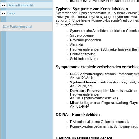
Inappetenz, Gewichtsverlust, subfebrile Tem
Gesundheitsrecht
Typische Symptome von Konnektivitiden
Systemischer Lupus erythematosus, Systemsklerose 
Links
Polymyositis, Dermatomyositis, Sjögrensyndrom, Mis
syndrom), Undefinierte Konnektivitis (undefined connec
Overlap-Syndrom
Zum Patientenportal
Symmetrische Arthritiden der kleinen Gelenke
Sicca-probleme
Raynaud-phänomen
Alopezie
Hautveränderungen (Schmetterlingsexanthe
Photosensitivität
Schleimhautulzera
Symptomunterschiede zwischen den verschie
SLE
: Schmetterlingsexanthem, Photosensitivit
AK: ds-DNA, Sm
Systemsklerose
: Hautinduration, Raynaud, ö
AK: Scl-70, cm
Dermato-, Polymyositis
: Muskelschwäche, 
Hautveränderungen
AK: Jo-1 (zytoplasmatische AK)
Mischkollagenose
: Fingerschwellung, Rayna
AK: U1-RNP
DD RA – Konnektivitiden
RA beginnt als reine Gelenkproblematik
Konnektivitiden beginnen mit Symptomen au
Befunde im Frühstadium der RA