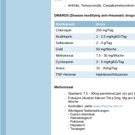
Arthritis, Tenosynovitis, Carpaltunnelsyndrom
DMARDS (Disease modifying anti-rheumatic drugs
Medikament
Dosis
Chloroquin
250 mg/Tag
Azathioprin
1 - 2.5 mg/kgKG/Tag
Sulfasalazin
2 - 3 g/Tag
Gold
50 mg/Woche
Methotrexat
7.5 - 30 mg/Woche
Cyclosporin
3 - 5 mg/kgKG/Tag
Arava
10 - 20mg/Tag
TNF-Hemmer
Injektionen/Infusionen
Methotrexat
Standard: 7.5 - 30mg parenteral (per os) pro
Folsäure (Acidum folicum Tbl a 5mg. Mg pro
Woche
Kontrollen: siehe
www.rheuma-net.ch
Wichtigste Nebenwirkungen:
- Gastro-intestinal
- Hämatologisch
- Pulmonal
- Hepatisch
- Teratogen