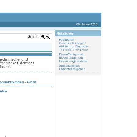
06. August 2026
Nützliches
Schrift:
Fachportal
Gastroenterologie:
Abklärung, Diagnose
Therapie, Prävention
Eisen-Fachportal:
Eisenmangel und
 medizinischer und
Eisenmangelanämie
entlichkeit steht das
Sprechzimmer:
fügung.
Patientenratgeber
nektivitiden - Gicht
iden