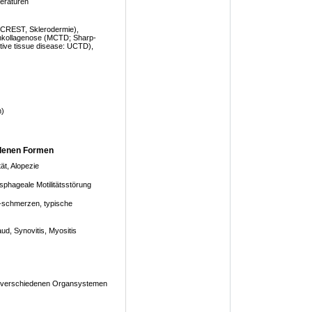
peraturen
(CREST, Sklerodermie),
chkollagenose (MCTD; Sharp-
tive tissue disease: UCTD),
m)
denen Formen
ät, Alopezie
sphageale Motilitätsstörung
-schmerzen, typische
ud, Synovitis, Myositis
s verschiedenen Organsystemen