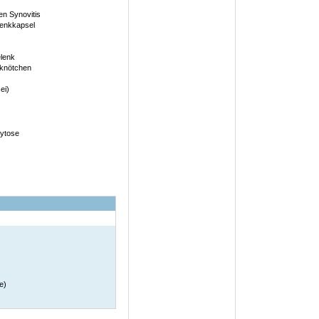
en Synovitis
lenkkapsel
elenk
nknötchen
ei)
ytose
e)