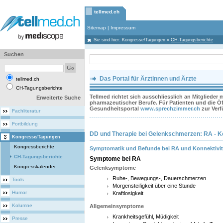
tellmed.ch
Sitemap
|
Impressum
Sie sind hier:
Kongresse/Tagungen
»
CH-Tagungsberichte
Suchen
Das Portal für Ärztinnen und Ärzte
tellmed.ch
CH-Tagungsberichte
Tellmed richtet sich ausschliesslich an Mitglieder
Erweiterte Suche
pharmazeutischer Berufe. Für Patienten und die Öff
Gesundheitsportal
www.sprechzimmer.ch
zur Ver
Fachliteratur
Fortbildung
DD und Therapie bei Gelenkschmerzen: RA - Kon
Kongresse/Tagungen
Kongressberichte
Symptomatik und Befunde bei RA und Konnektivit
CH-Tagungsberichte
Symptome bei RA
Kongresskalender
Gelenksymptome
Ruhe-, Bewegungs-, Dauerschmerzen
Tools
Morgensteifigkeit über eine Stunde
Humor
Kraftlosigkeit
Kolumne
Allgemeinsymptome
Krankheitsgefühl, Müdigkeit
Presse