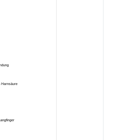
ündung
n Harnsäure
angfinger