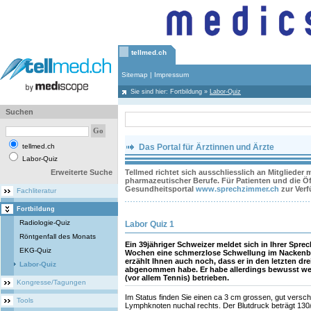
tellmed.ch
Sitemap
|
Impressum
Sie sind hier:
Fortbildung
»
Labor-Quiz
Suchen
tellmed.ch
Das Portal für Ärztinnen und Ärzte
Labor-Quiz
Erweiterte Suche
Tellmed richtet sich ausschliesslich an Mitglieder
pharmazeutischer Berufe. Für Patienten und die Öff
Gesundheitsportal
www.sprechzimmer.ch
zur Ver
Fachliteratur
Fortbildung
Radiologie-Quiz
Labor Quiz 1
Röntgenfall des Monats
Ein 39jähriger Schweizer meldet sich in Ihrer Sprec
EKG-Quiz
Wochen eine schmerzlose Schwellung im Nackenber
erzählt Ihnen auch noch, dass er in den letzten dr
Labor-Quiz
abgenommen habe. Er habe allerdings bewusst we
(vor allem Tennis) betrieben.
Kongresse/Tagungen
Im Status finden Sie einen ca 3 cm grossen, gut versch
Tools
Lymphknoten nuchal rechts. Der Blutdruck beträgt 130