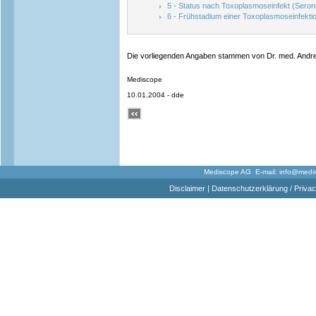
5 - Status nach Toxoplasmoseinfekt (Seron
6 - Frühstadium einer Toxoplasmoseinfekti
Die vorliegenden Angaben stammen von Dr. med. Andre
Mediscope
10.01.2004 - dde
Mediscope AG E-mail:
info@medi
Disclaimer
|
Datenschutzerklärung / Privac