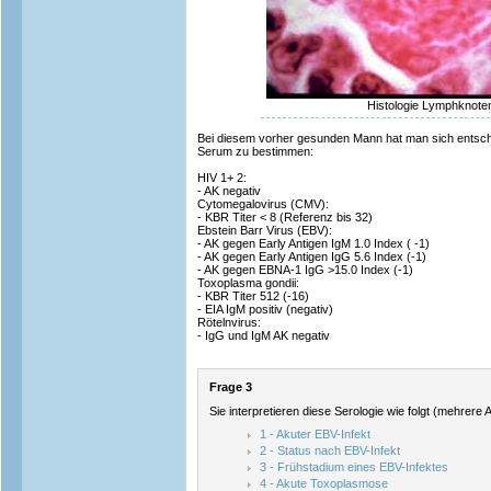
Histologie Lymphknote
Bei diesem vorher gesunden Mann hat man sich entschl
Serum zu bestimmen:
HIV 1+ 2:
- AK negativ
Cytomegalovirus (CMV):
- KBR Titer < 8 (Referenz bis 32)
Ebstein Barr Virus (EBV):
- AK gegen Early Antigen IgM 1.0 Index ( -1)
- AK gegen Early Antigen IgG 5.6 Index (-1)
- AK gegen EBNA-1 IgG >15.0 Index (-1)
Toxoplasma gondii:
- KBR Titer 512 (-16)
- EIA IgM positiv (negativ)
Rötelnvirus:
- IgG und IgM AK negativ
Frage 3
Sie interpretieren diese Serologie wie folgt (mehrere 
1 - Akuter EBV-Infekt
2 - Status nach EBV-Infekt
3 - Frühstadium eines EBV-Infektes
4 - Akute Toxoplasmose