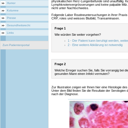
physikalischen Herz-Lungenbefunde sind unauffällig. K
Humor
Lymphknotenvergrösserungen und keine palpable Milz. De
nicht unter Nachtschweiss.
Kolumne
Folgende Labor Routineuntersuchungen in Ihrer Praxis 
Presse
CRP, rotes und weisses Blutbild, Transaminasen.
Gesundheitsrecht
Frage 1
Links
Wie würden Sie weiter vorgehen?
1 - Der Patient kann beruhigt werden, weit
2 - Eine weitere Abklärung ist notwendig
Zum Patientenportal
Frage 2
Welche Erreger suchen Sie, falls Sie vorrangig bei d
gesunden Mann einen Infekt vermuten?
Zur Illustration zeigen wir Ihnen hier eine Histologie 
Unter dem Bild finden Sie die Resultate der Serologien 
nach der Diagnose.