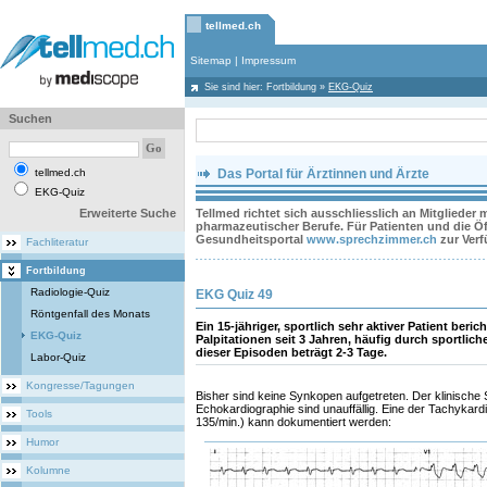
tellmed.ch
Sitemap
|
Impressum
Sie sind hier:
Fortbildung
»
EKG-Quiz
Suchen
tellmed.ch
Das Portal für Ärztinnen und Ärzte
EKG-Quiz
Erweiterte Suche
Tellmed richtet sich ausschliesslich an Mitglieder
pharmazeutischer Berufe. Für Patienten und die Öff
Gesundheitsportal
www.sprechzimmer.ch
zur Ver
Fachliteratur
Fortbildung
Radiologie-Quiz
EKG Quiz 49
Röntgenfall des Monats
Ein 15-jähriger, sportlich sehr aktiver Patient beric
EKG-Quiz
Palpitationen seit 3 Jahren, häufig durch sportlich
dieser Episoden beträgt 2-3 Tage.
Labor-Quiz
Kongresse/Tagungen
Bisher sind keine Synkopen aufgetreten. Der klinische 
Echokardiographie sind unauffällig. Eine der Tachykar
Tools
135/min.) kann dokumentiert werden:
Humor
Kolumne