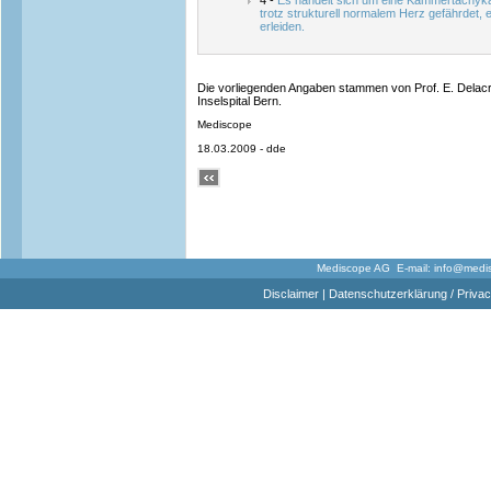
4 -
Es handelt sich um eine Kammertachykard
trotz strukturell normalem Herz gefährdet, 
erleiden.
Die vorliegenden Angaben stammen von Prof. E. Delacré
Inselspital Bern.
Mediscope
18.03.2009 - dde
Mediscope AG E-mail:
info@medi
Disclaimer
|
Datenschutzerklärung / Privac