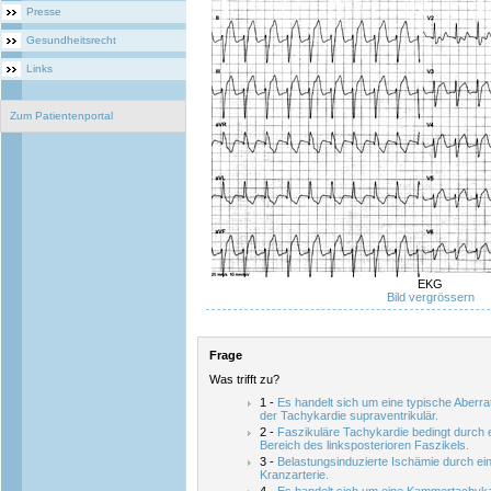
Presse
Gesundheitsrecht
Links
Zum Patientenportal
EKG
Bild vergrössern
Frage
Was trifft zu?
1 -
Es handelt sich um eine typische Aberrat
der Tachykardie supraventrikulär.
2 -
Faszikuläre Tachykardie bedingt durch e
Bereich des linksposterioren Faszikels.
3 -
Belastungsinduzierte Ischämie durch ei
Kranzarterie.