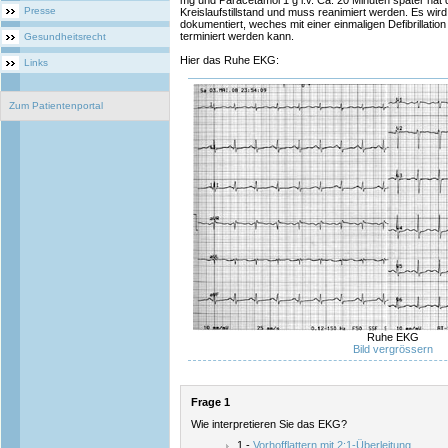
mg und Paracetamol 1 g i.v. Ca. 20 Minuten später hat d
Presse
Kreislaufstillstand und muss reanimiert werden. Es wi
dokumentiert, weches mit einer einmaligen Defibrillation
terminiert werden kann.
Gesundheitsrecht
Hier das Ruhe EKG:
Links
Zum Patientenportal
Ruhe EKG
Bild vergrössern
Frage 1
Wie interpretieren Sie das EKG?
1 -
Vorhofflattern mit 2:1-Überleitung