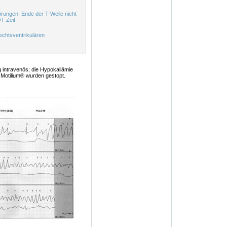
örungen; Ende der T-Welle nicht
QT-Zeit
chtsventrikulären
g intravenös; die Hypokaliämie
 Motilium® wurden gestopt.