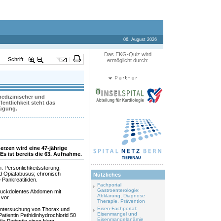
06. August 2026
Das EKG-Quiz wird
Schrift:
ermöglicht durch:
 medizinischer und
entlichkeit steht das
fügung.
rzen wird eine 47-jährige
Es ist bereits die 63. Aufnahme.
 Persönlichkeitsstörung,
d Opiatabusus; chronisch
Nützliches
Pankreatitiden.
Fachportal
Gastroenterologie:
 druckdolentes Abdomen mit
Abklärung, Diagnose
 vor.
Therapie, Prävention
Eisen-Fachportal:
untersuchung von Thorax und
Eisenmangel und
tientin Pethidinhydrochlorid 50
Eisenmangelanämie