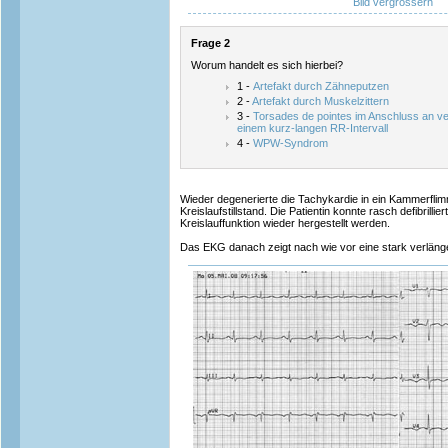
Bild vergrössern
Frage 2
Worum handelt es sich hierbei?
1 -
Artefakt durch Zähneputzen
2 -
Artefakt durch Muskelzittern
3 -
Torsades de pointes im Anschluss an ven
einem kurz-langen RR-Intervall
4 -
WPW-Syndrom
Wieder degenerierte die Tachykardie in ein Kammerfli
Kreislaufstillstand. Die Patientin konnte rasch defibrilli
Kreislauffunktion wieder hergestellt werden.
Das EKG danach zeigt nach wie vor eine stark verlänge