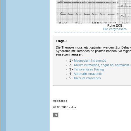
Ruhe EKG
Bild vergrössern
Frage 3
Die Therapie muss jetzt optimiert werden. Zur Beh
Syndroms mit Torsades de pointes können Sie folg
einsetzen,
ausser:
1 -
Magnesium intravenös
2 -
Kalium intravenös, sogar bei normalem
3 -
Tansvenöses Pacing
4 -
Adrenalin intravenös
5 -
Kalzium intravenös
Mediscope
28.05.2008 - dde