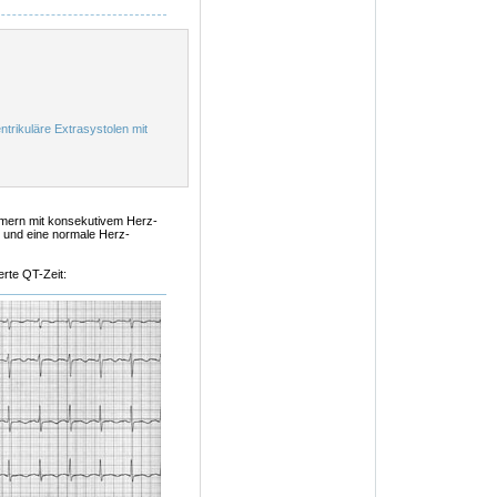
trikuläre Extrasystolen mit
mmern mit konsekutivem Herz-
ert und eine normale Herz-
rte QT-Zeit: