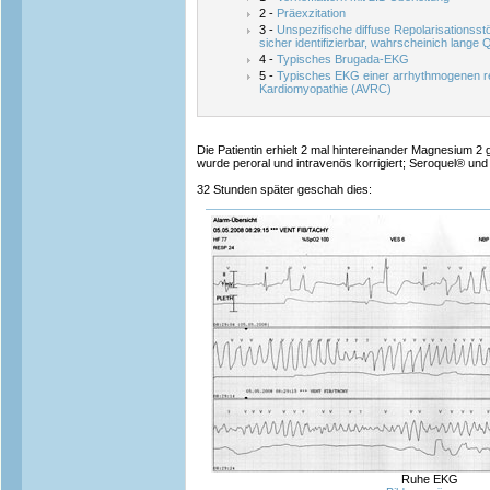
2 -
Präexzitation
3 -
Unspezifische diffuse Repolarisationsst
sicher identifizierbar, wahrscheinich lange 
4 -
Typisches Brugada-EKG
5 -
Typisches EKG einer arrhythmogenen re
Kardiomyopathie (AVRC)
Die Patientin erhielt 2 mal hintereinander Magnesium 2 
wurde peroral und intravenös korrigiert; Seroquel® und
32 Stunden später geschah dies:
Ruhe EKG