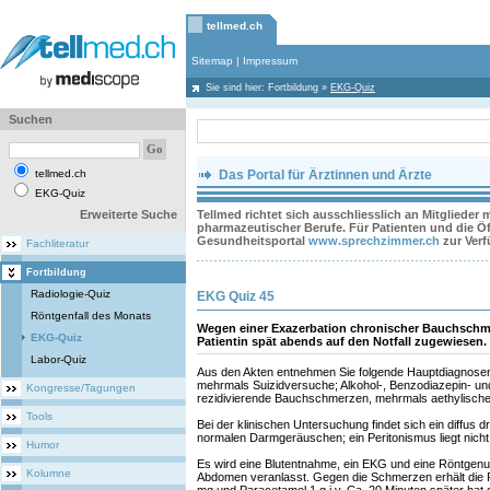
tellmed.ch
Sitemap
|
Impressum
Sie sind hier:
Fortbildung
»
EKG-Quiz
Suchen
tellmed.ch
Das Portal für Ärztinnen und Ärzte
EKG-Quiz
Erweiterte Suche
Tellmed richtet sich ausschliesslich an Mitglieder
pharmazeutischer Berufe. Für Patienten und die Öff
Gesundheitsportal
www.sprechzimmer.ch
zur Ver
Fachliteratur
Fortbildung
Radiologie-Quiz
EKG Quiz 45
Röntgenfall des Monats
Wegen einer Exazerbation chronischer Bauchschme
EKG-Quiz
Patientin spät abends auf den Notfall zugewiesen. 
Labor-Quiz
Aus den Akten entnehmen Sie folgende Hauptdiagnosen:
mehrmals Suizidversuche; Alkohol-, Benzodiazepin- un
Kongresse/Tagungen
rezidivierende Bauchschmerzen, mehrmals aethylische 
Tools
Bei der klinischen Untersuchung findet sich ein diffus
normalen Darmgeräuschen; ein Peritonismus liegt nicht
Humor
Es wird eine Blutentnahme, ein EKG und eine Röntgen
Kolumne
Abdomen veranlasst. Gegen die Schmerzen erhält die Pa