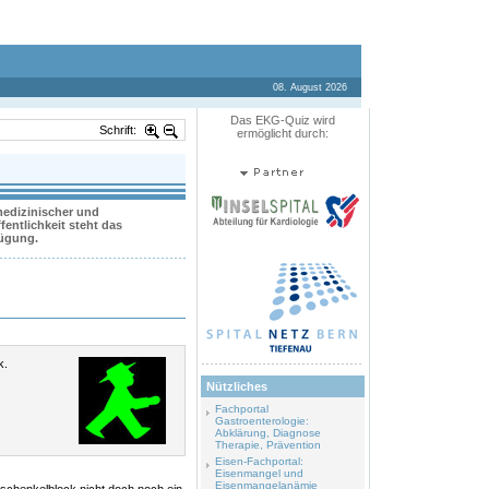
08. August 2026
Das EKG-Quiz wird
Schrift:
ermöglicht durch:
 medizinischer und
entlichkeit steht das
fügung.
k.
Nützliches
Fachportal
Gastroenterologie:
Abklärung, Diagnose
Therapie, Prävention
Eisen-Fachportal:
Eisenmangel und
Eisenmangelanämie