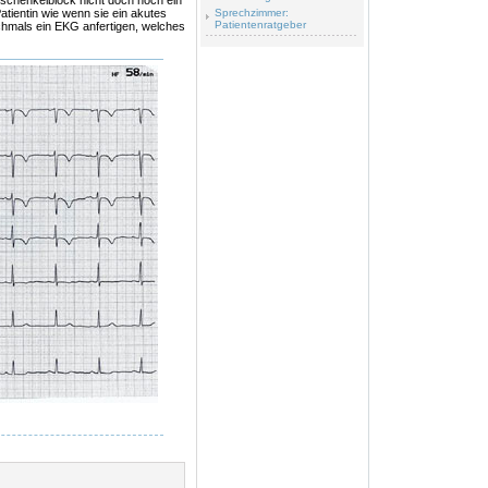
ksschenkelblock nicht doch noch ein
atientin wie wenn sie ein akutes
Sprechzimmer:
Patientenratgeber
hmals ein EKG anfertigen, welches