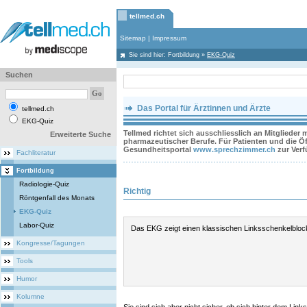
tellmed.ch
Sitemap
|
Impressum
Sie sind hier:
Fortbildung
»
EKG-Quiz
Suchen
Das Portal für Ärztinnen und Ärzte
tellmed.ch
EKG-Quiz
Tellmed richtet sich ausschliesslich an Mitglieder
Erweiterte Suche
pharmazeutischer Berufe. Für Patienten und die Öff
Gesundheitsportal
www.sprechzimmer.ch
zur Ver
Fachliteratur
Fortbildung
Radiologie-Quiz
Richtig
Röntgenfall des Monats
EKG-Quiz
Labor-Quiz
Das EKG zeigt einen klassischen Linksschenkelbloc
Kongresse/Tagungen
Tools
Humor
Kolumne