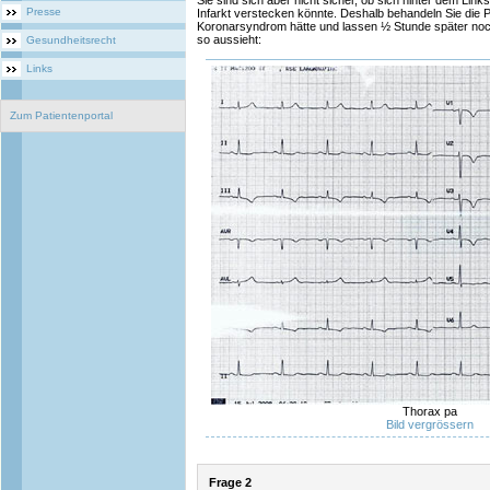
Sie sind sich aber nicht sicher, ob sich hinter dem Lin
Presse
Infarkt verstecken könnte. Deshalb behandeln Sie die P
Koronarsyndrom hätte und lassen ½ Stunde später noc
so aussieht:
Gesundheitsrecht
Links
Zum Patientenportal
Thorax pa
Bild vergrössern
Frage 2