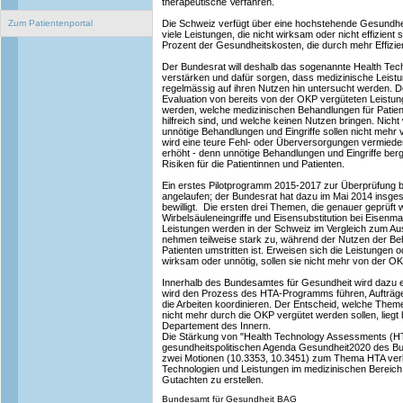
therapeutische Verfahren.
Zum Patientenportal
Die Schweiz verfügt über eine hochstehende Gesundhei
viele Leistungen, die nicht wirksam oder nicht effizient s
Prozent der Gesundheitskosten, die durch mehr Effizi
Der Bundesrat will deshalb das sogenannte Health Te
verstärken und dafür sorgen, dass medizinische Leist
regelmässig auf ihren Nutzen hin untersucht werden. De
Evaluation von bereits von der OKP vergüteten Leistung
werden, welche medizinischen Behandlungen für Patient
hilfreich sind, und welche keinen Nutzen bringen. Nicht 
unnötige Behandlungen und Eingriffe sollen nicht mehr
wird eine teure Fehl- oder Überversorgungen vermiede
erhöht - denn unnötige Behandlungen und Eingriffe ber
Risiken für die Patientinnen und Patienten.
Ein erstes Pilotprogramm 2015-2017 zur Überprüfung b
angelaufen; der Bundesrat hat dazu im Mai 2014 insges
bewilligt. Die ersten drei Themen, die genauer geprüft 
Wirbelsäuleneingriffe und Eisensubstitution bei Eisenma
Leistungen werden in der Schweiz im Vergleich zum Aus
nehmen teilweise stark zu, während der Nutzen der Beh
Patienten umstritten ist. Erweisen sich die Leistungen o
wirksam oder unnötig, sollen sie nicht mehr von der O
Innerhalb des Bundesamtes für Gesundheit wird dazu e
wird den Prozess des HTA-Programms führen, Aufträge
die Arbeiten koordinieren. Der Entscheid, welche Them
nicht mehr durch die OKP vergütet werden sollen, lieg
Departement des Innern.
Die Stärkung von "Health Technology Assessments (HTA)"
gesundheitspolitischen Agenda Gesundheit2020 des Bu
zwei Motionen (10.3353, 10.3451) zum Thema HTA verlan
Technologien und Leistungen im medizinischen Bereich 
Gutachten zu erstellen.
Bundesamt für Gesundheit BAG