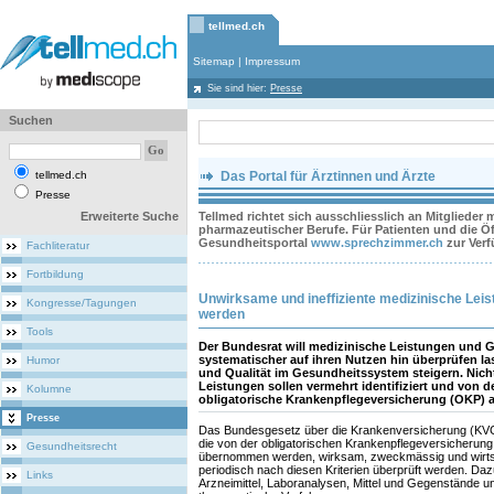
tellmed.ch
Sitemap
|
Impressum
Sie sind hier:
Presse
Suchen
tellmed.ch
Das Portal für Ärztinnen und Ärzte
Presse
Erweiterte Suche
Tellmed richtet sich ausschliesslich an Mitglieder
pharmazeutischer Berufe. Für Patienten und die Öff
Gesundheitsportal
www.sprechzimmer.ch
zur Ver
Fachliteratur
Fortbildung
Unwirksame und ineffiziente medizinische Leist
Kongresse/Tagungen
werden
Tools
Der Bundesrat will medizinische Leistungen und 
systematischer auf ihren Nutzen hin überprüfen la
Humor
und Qualität im Gesundheitssystem steigern. Nicht
Leistungen sollen vermehrt identifiziert und von 
Kolumne
obligatorische Krankenpflegeversicherung (OKP)
Presse
Das Bundesgesetz über die Krankenversicherung (KVG) 
die von der obligatorischen Krankenpflegeversicherun
Gesundheitsrecht
übernommen werden, wirksam, zweckmässig und wirtsch
periodisch nach diesen Kriterien überprüft werden. Da
Links
Arzneimittel, Laboranalysen, Mittel und Gegenstände u