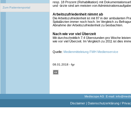
resp. 18 Prozent (Rehabilitation) mit Dokumentationsar
und -ärzte sind am meisten von Administrationsaufgabe
Zum Patientenportal
Arbeitszufriedenheit nimmt ab
Die Arbeitszufriedenheit ist mit 87 in der ambulanten P
Spitalärzten immer noch hoch. Im Vergleich zu Befragun
Abnahme der Arbeitszufriedenheit zu beobachten.
Nach wie vor viel Überzeit
Mit durchschnittlich 7.4 Überstunden pro Woche leisten
wie vor viel Überzeit. Im Vergleich zu 2011 ist dies imm
Quelle:
Medienmitteleiung FMH Medienservice
08.01.2018 - fgr
Mediscope AG E-mail:
info@medi
Disclaimer
|
Datenschutzerklärung / Privac