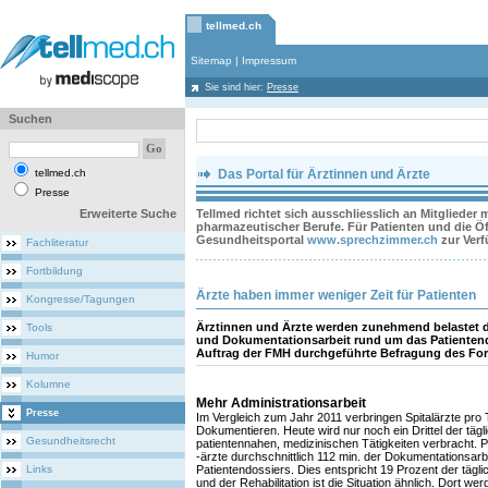
tellmed.ch
Sitemap
|
Impressum
Sie sind hier:
Presse
Suchen
tellmed.ch
Das Portal für Ärztinnen und Ärzte
Presse
Erweiterte Suche
Tellmed richtet sich ausschliesslich an Mitglieder
pharmazeutischer Berufe. Für Patienten und die Öff
Gesundheitsportal
www.sprechzimmer.ch
zur Ver
Fachliteratur
Fortbildung
Ärzte haben immer weniger Zeit für Patienten
Kongresse/Tagungen
Ärztinnen und Ärzte werden zunehmend belastet d
Tools
und Dokumentationsarbeit rund um das Patientendo
Auftrag der FMH durchgeführte Befragung des For
Humor
Kolumne
Mehr Administrationsarbeit
Presse
Im Vergleich zum Jahr 2011 verbringen Spitalärzte pro 
Dokumentieren. Heute wird nur noch ein Drittel der tägli
Gesundheitsrecht
patientennahen, medizinischen Tätigkeiten verbracht. 
-ärzte durchschnittlich 112 min. der Dokumentationsar
Links
Patientendossiers. Dies entspricht 19 Prozent der täglic
und der Rehabilitation ist die Situation ähnlich. Dort we