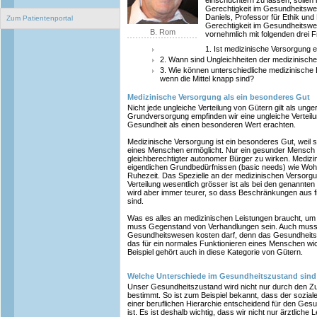
einschüchtern zu lassen, sollen 
Gerechtigkeit im Gesundheitswe
Daniels, Professor für Ethik und
Zum Patientenportal
Gerechtigkeit im Gesundheitswe
B. Rom
vornehmlich mit folgenden drei 
1. Ist medizinische Versorgung 
2. Wann sind Ungleichheiten der medizinisch
3. Wie können unterschiedliche medizinische 
wenn die Mittel knapp sind?
Medizinische Versorgung als ein besonderes Gut
Nicht jede ungleiche Verteilung von Gütern gilt als unge
Grundversorgung empfinden wir eine ungleiche Verteilun
Gesundheit als einen besonderen Wert erachten.
Medizinische Versorgung ist ein besonderes Gut, weil s
eines Menschen ermöglicht. Nur ein gesunder Mensch 
gleichberechtigter autonomer Bürger zu wirken. Mediz
eigentlichen Grundbedürfnissen (basic needs) wie Wo
Ruhezeit. Das Spezielle an der medizinischen Versorgung
Verteilung wesentlich grösser ist als bei den genannte
wird aber immer teurer, so dass Beschränkungen aus f
sind.
Was es alles an medizinischen Leistungen braucht, um
muss Gegenstand von Verhandlungen sein. Auch muss
Gesundheitswesen kosten darf, denn das Gesundheitswe
das für ein normales Funktionieren eines Menschen wic
Beispiel gehört auch in diese Kategorie von Gütern.
Welche Unterschiede im Gesundheitszustand sind
Unser Gesundheitszustand wird nicht nur durch den
bestimmt. So ist zum Beispiel bekannt, dass der soziale
einer beruflichen Hierarchie entscheidend für den Ge
ist. Es ist deshalb wichtig, dass wir nicht nur ärztlich