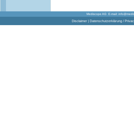
Mediscope AG E-mail:
info@medi
Disclaimer
|
Datenschutzerklärung / Privac