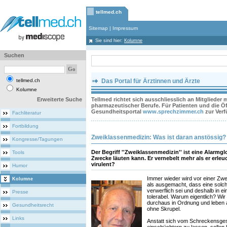
tellmed.ch
Sitemap
|
Impressum
Sie sind hier:
Kolumne
Suchen
tellmed.ch
Das Portal für Ärztinnen und Ärzte
Kolumne
Erweiterte Suche
Tellmed richtet sich ausschliesslich an Mitglieder
pharmazeutischer Berufe. Für Patienten und die Öff
Gesundheitsportal
www.sprechzimmer.ch
zur Ver
Fachliteratur
Fortbildung
Zweiklassenmedizin: Was ist daran anstössig?
Kongresse/Tagungen
Der Begriff ''Zweiklassenmedizin'' ist eine Alarmgl
Tools
Zwecke läuten kann. Er vernebelt mehr als er erleu
virulent?
Humor
Immer wieder wird vor einer Zwe
Kolumne
als ausgemacht, dass eine solc
verwerflich sei und deshalb in e
Presse
tolerabel. Warum eigentlich? Wir
durchaus in Ordnung und leben a
Gesundheitsrecht
ohne Skrupel.
Links
Anstatt sich vom Schreckensge