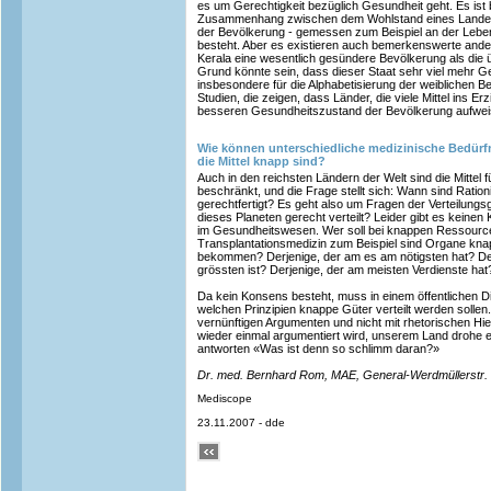
es um Gerechtigkeit bezüglich Gesundheit geht. Es ist 
Zusammenhang zwischen dem Wohlstand eines Lande
der Bevölkerung - gemessen zum Beispiel an der Lebe
besteht. Aber es existieren auch bemerkenswerte ande
Kerala eine wesentlich gesündere Bevölkerung als die ü
Grund könnte sein, dass dieser Staat sehr viel mehr Ge
insbesondere für die Alphabetisierung der weiblichen Be
Studien, die zeigen, dass Länder, die viele Mittel ins E
besseren Gesundheitszustand der Bevölkerung aufwei
Wie können unterschiedliche medizinische Bedürfn
die Mittel knapp sind?
Auch in den reichsten Ländern der Welt sind die Mitte
beschränkt, und die Frage stellt sich: Wann sind Rat
gerechtfertigt? Es geht also um Fragen der Verteilungs
dieses Planeten gerecht verteilt? Leider gibt es keinen
im Gesundheitswesen. Wer soll bei knappen Ressource
Transplantationsmedizin zum Beispiel sind Organe kna
bekommen? Derjenige, der am es am nötigsten hat? De
grössten ist? Derjenige, der am meisten Verdienste ha
Da kein Konsens besteht, muss in einem öffentlichen 
welchen Prinzipien knappe Güter verteilt werden sollen.
vernünftigen Argumenten und nicht mit rhetorischen 
wieder einmal argumentiert wird, unserem Land drohe 
antworten «Was ist denn so schlimm daran?»
Dr. med. Bernhard Rom, MAE, General-Werdmüllerstr.
Mediscope
23.11.2007 - dde