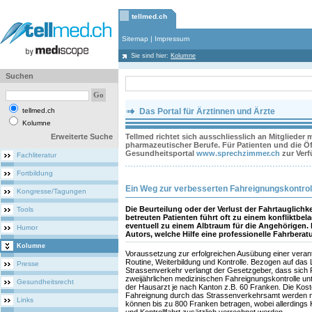
tellmed.ch
Sitemap
|
Impressum
Sie sind hier:
Kolumne
Suchen
tellmed.ch
Das Portal für Ärztinnen und Ärzte
Kolumne
Erweiterte Suche
Tellmed richtet sich ausschliesslich an Mitglieder
pharmazeutischer Berufe. Für Patienten und die Öff
Gesundheitsportal
www.sprechzimmer.ch
zur Ver
Fachliteratur
Fortbildung
Ein Weg zur verbesserten Fahreignungskontroll
Kongresse/Tagungen
Die Beurteilung oder der Verlust der Fahrtauglichk
Tools
betreuten Patienten führt oft zu einem konfliktbe
eventuell zu einem Albtraum für die Angehörigen. 
Humor
Autors, welche Hilfe eine professionelle Fahrberat
Kolumne
Voraussetzung zur erfolgreichen Ausübung einer verant
Routine, Weiterbildung und Kontrolle. Bezogen auf da
Presse
Strassenverkehr verlangt der Gesetzgeber, dass sich
zweijährlichen medizinischen Fahreignungskontrolle unte
Gesundheitsrecht
der Hausarzt je nach Kanton z.B. 60 Franken. Die Kos
Fahreignung durch das Strassenverkehrsamt werden 
Links
können bis zu 800 Franken betragen, wobei allerdings