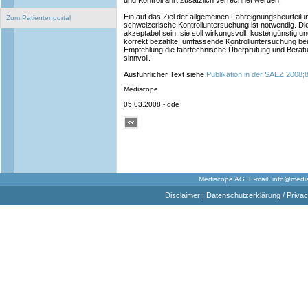
und Kontrollfahrt zusätzlich verrechnet werden.
Ein auf das Ziel der allgemeinen Fahreignungsbeurteilung
Zum Patientenportal
schweizerische Kontrolluntersuchung ist notwendig. Die 
akzeptabel sein, sie soll wirkungsvoll, kostengünstig 
korrekt bezahlte, umfassende Kontrolluntersuchung bei
Empfehlung die fahrtechnische Überprüfung und Berat
sinnvoll.
Ausführlicher Text siehe
Publikation in der SAEZ 2008;
Mediscope
05.03.2008 - dde
Mediscope AG E-mail:
info@medi
Disclaimer
|
Datenschutzerklärung / Privac