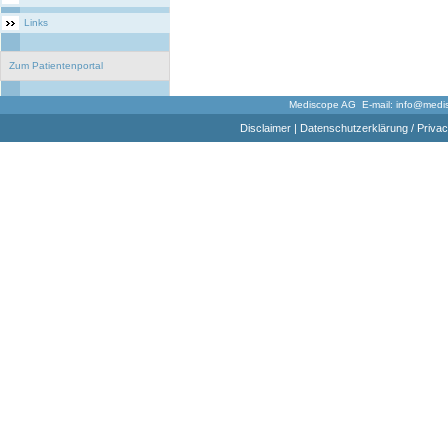
Links
Zum Patientenportal
Mediscope AG E-mail:
info@medi
Disclaimer
|
Datenschutzerklärung / Privac