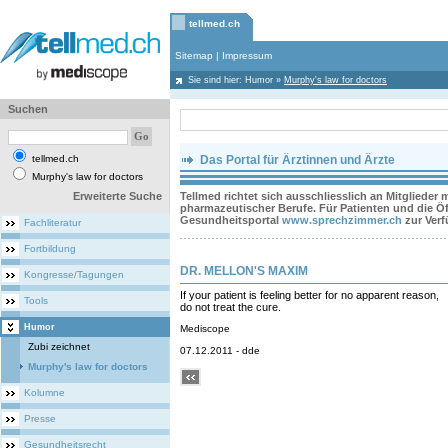
tellmed.ch
Sitemap
|
Impressum
Sie sind hier:
Humor
»
Murphy's law for doctors
Suchen
tellmed.ch
Das Portal für Ärztinnen und Ärzte
Murphy's law for doctors
Erweiterte Suche
Tellmed richtet sich ausschliesslich an Mitglieder
pharmazeutischer Berufe. Für Patienten und die Öff
Gesundheitsportal
www.sprechzimmer.ch
zur Ver
Fachliteratur
Fortbildung
DR. MELLON'S MAXIM
Kongresse/Tagungen
If your patient is feeling better for no apparent reason,
Tools
do not treat the cure.
Humor
Mediscope
Zubi zeichnet
07.12.2011 - dde
Murphy's law for doctors
Kolumne
Presse
Gesundheitsrecht