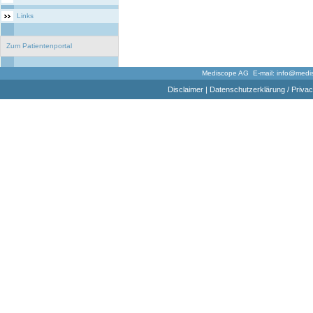
Links
Zum Patientenportal
Mediscope AG E-mail:
info@medi
Disclaimer
|
Datenschutzerklärung / Privac