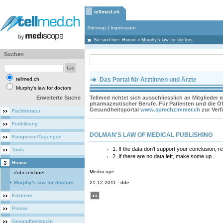
tellmed.ch
Sitemap
|
Impressum
Sie sind hier:
Humor
»
Murphy's law for doctors
Suchen
tellmed.ch
Das Portal für Ärztinnen und Ärzte
Murphy's law for doctors
Erweiterte Suche
Tellmed richtet sich ausschliesslich an Mitglieder
pharmazeutischer Berufe. Für Patienten und die Öff
Gesundheitsportal
www.sprechzimmer.ch
zur Ver
Fachliteratur
Fortbildung
DOLMAN'S LAW OF MEDICAL PUBLISHING
Kongresse/Tagungen
1. If the data don't support your conclusion,
Tools
2. If there are no data left, make some up.
Humor
Mediscope
Zubi zeichnet
Murphy's law for doctors
21.12.2011 - dde
Kolumne
Presse
Gesundheitsrecht