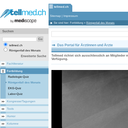
tellmed.ch
Sitemap
|
Impressum
Sie sind hier:
Fortbildung
»
Röntgenfall des Monats
Suchen
Das Portal für Ärztinnen und Ärzte
tellmed.ch
Röntgenfall des Monats
Tellmed richtet sich ausschliesslich an Mitgliede
Erweiterte Suche
Verfügung.
Fachliteratur
Fortbildung
Radiologie-Quiz
Röntgenfall des Monats
EKG-Quiz
Labor-Quiz
Kongresse/Tagungen
Tools
Humor
Kolumne