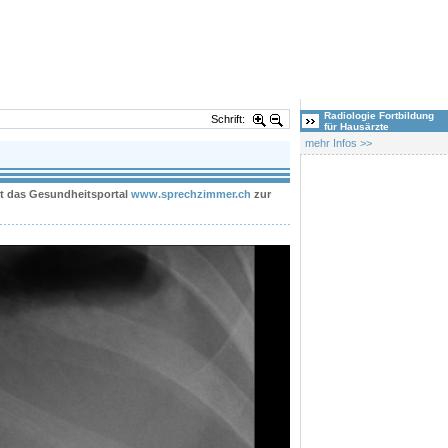
Radiologie Fortbildung
Schrift:
für Hausärzte
mehr Infos >>
eht das Gesundheitsportal
www.sprechzimmer.ch
zur