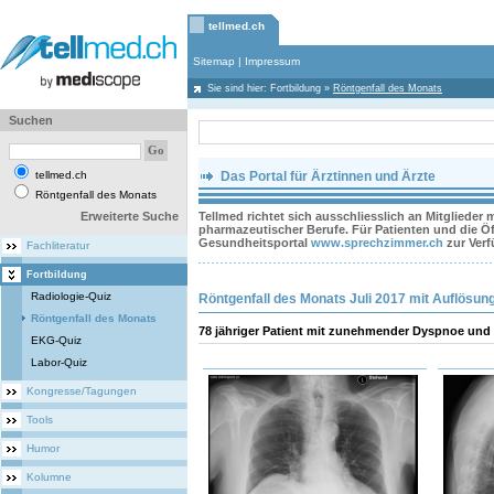
tellmed.ch
Sitemap
|
Impressum
Sie sind hier:
Fortbildung
»
Röntgenfall des Monats
Suchen
tellmed.ch
Das Portal für Ärztinnen und Ärzte
Röntgenfall des Monats
Erweiterte Suche
Tellmed richtet sich ausschliesslich an Mitglieder
pharmazeutischer Berufe. Für Patienten und die Öff
Gesundheitsportal
www.sprechzimmer.ch
zur Ver
Fachliteratur
Fortbildung
Radiologie-Quiz
Röntgenfall des Monats Juli 2017 mit Auflösun
Röntgenfall des Monats
78 jähriger Patient mit zunehmender Dyspnoe un
EKG-Quiz
Labor-Quiz
Kongresse/Tagungen
Tools
Humor
Kolumne