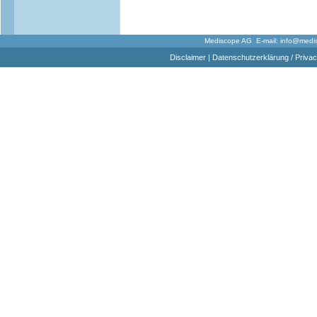
Mediscope AG E-mail:
info@medi
Disclaimer
|
Datenschutzerklärung / Privac