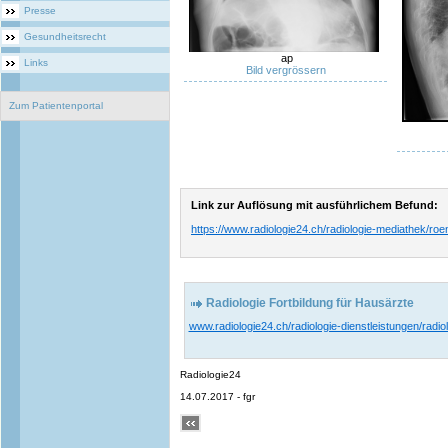
Presse
Gesundheitsrecht
ap
Links
Bild vergrössern
Zum Patientenportal
Link zur Auflösung mit ausführlichem Befund:
https://www.radiologie24.ch/radiologie-mediathek/ro
Radiologie Fortbildung für Hausärzte
www.radiologie24.ch/radiologie-dienstleistungen/radiol
Radiologie24
14.07.2017 - fgr