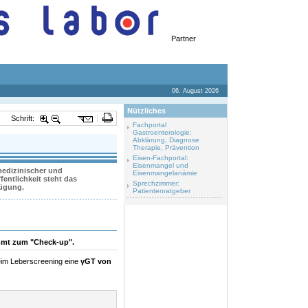
Partner
06. August 2026
Nützliches
Schrift:
Fachportal
Gastroenterologie:
Abklärung, Diagnose
Therapie, Prävention
Eisen-Fachportal:
Eisenmangel und
 medizinischer und
Eisenmangelanämie
entlichkeit steht das
Sprechzimmer:
fügung.
Patientenratgeber
ommt zum "Check-up".
beim Leberscreening eine
γGT von