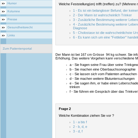
Humor
Welche Feststellung(en) trifft (treffen) zu? (Mehrere 
1 - Es ist ein belangloser Befund, der keiner
Kolumne
2 - Der Mann ist wahrscheinlich Trinker
Presse
3 - Zusätzliche Bestimmung weiterer Leber
4 - Zusätzliche Bestimmung weiterer Leber
Gesundheitsrecht
Diagnose
5 - Cholostase ist die wahrscheinlichste U
Links
6 - Es kann sich um eine "Fettleber" handel
Zum Patientenportal
Der Mann ist bei 167 cm Grösse 94 kg schwer. Sie info
Erhöhung. Das weitere Vorgehen kann verschiedene
a - Sie fragen seine Frau über seine Trinkge
b - Sie machen eine Oberbauchsonographie
c - Sie lassen sich vom Patienten anhauchen
d - Sie machen weitere Blutuntersuchungen
e - Sie sagen ihm, er habe einen Leberschade
trinken
f - Sie führen ein Gespräch über das Trinkver
Frage 2
Welche Kombination ziehen Sie vor ?
1 - a bis f
2 - b, d, e
3 - d, f