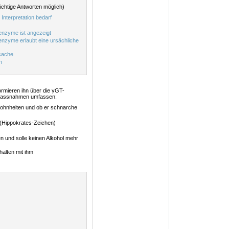
richtige Antworten möglich)
 Interpretation bedarf
enzyme ist angezeigt
enzyme erlaubt eine ursächliche
rsache
n
rmieren ihn über die γGT-
 Massnahmen umfassen:
wohnheiten und ob er schnarche
 (Hippokrates-Zeichen)
n und solle keinen Alkohol mehr
halten mit ihm