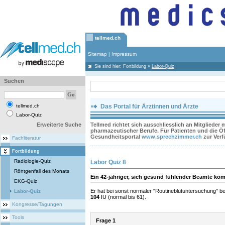
tellmed.ch
Sitemap
|
Impressum
Sie sind hier:
Fortbildung
»
Labor-Quiz
Suchen
tellmed.ch
Das Portal für Ärztinnen und Ärzte
Labor-Quiz
Erweiterte Suche
Tellmed richtet sich ausschliesslich an Mitglieder
pharmazeutischer Berufe. Für Patienten und die Öff
Gesundheitsportal
www.sprechzimmer.ch
zur Ver
Fachliteratur
Fortbildung
Radiologie-Quiz
Labor Quiz 8
Röntgenfall des Monats
Ein 42-jähriger, sich gesund fühlender Beamte k
EKG-Quiz
Er hat bei sonst normaler "Routineblutuntersuchung" 
Labor-Quiz
104
IU (normal bis 61).
Kongresse/Tagungen
Tools
Frage 1