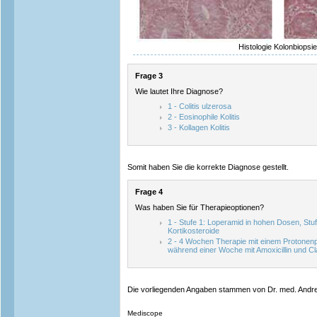
Histologie Kolonbiopsie
Frage 3
Wie lautet Ihre Diagnose?
1 - Colitis ulzerosa
2 - Eosinophile Kolitis
3 - Kollagen Kolitis
Somit haben Sie die korrekte Diagnose gestellt.
Frage 4
Was haben Sie für Therapieoptionen?
1 - Stufe 1: Loperamid in hohen Dosen, Stuf
Kortikosteroide
2 - 4 Wochen Therapie mit einem Protonen
während einer Woche mit Amoxicillin und Cl
Die vorliegenden Angaben stammen von Dr. med. Andre
Mediscope