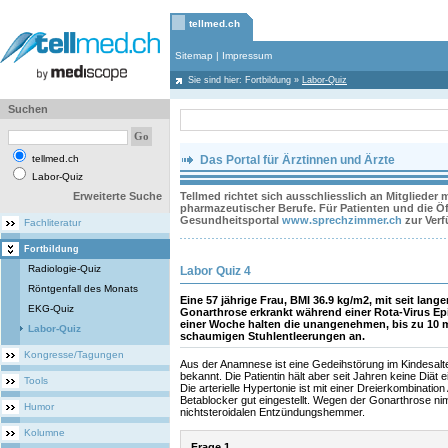
tellmed.ch
Sitemap
|
Impressum
Sie sind hier:
Fortbildung
»
Labor-Quiz
Suchen
tellmed.ch
Das Portal für Ärztinnen und Ärzte
Labor-Quiz
Erweiterte Suche
Tellmed richtet sich ausschliesslich an Mitglieder
pharmazeutischer Berufe. Für Patienten und die Öff
Gesundheitsportal
www.sprechzimmer.ch
zur Ver
Fachliteratur
Fortbildung
Radiologie-Quiz
Labor Quiz 4
Röntgenfall des Monats
Eine 57 jährige Frau, BMI 36.9 kg/m2, mit seit lan
EKG-Quiz
Gonarthrose erkrankt während einer Rota-Virus Ep
einer Woche halten die unangenehmen, bis zu 10 ma
Labor-Quiz
schaumigen Stuhlentleerungen an.
Kongresse/Tagungen
Aus der Anamnese ist eine Gedeihstörung im Kindesalter
bekannt. Die Patientin hält aber seit Jahren keine Diät
Tools
Die arterielle Hypertonie ist mit einer Dreierkombinatio
Betablocker gut eingestellt. Wegen der Gonarthrose nim
Humor
nichtsteroidalen Entzündungshemmer.
Kolumne
Frage 1