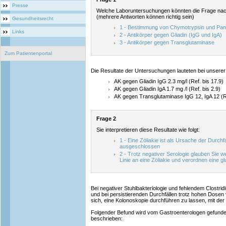
Presse
Welche Laboruntersuchungen könnten die Frage nach
(mehrere Antworten können richtig sein)
Gesundheitsrecht
1 - Bestimmung von Chymotrypsin und Pan
Links
2 - Antikörper gegen Gliadin (IgG und IgA)
3 - Antikörper gegen Transglutaminase
Zum Patientenportal
Die Resultate der Untersuchungen lauteten bei unserer P
AK gegen Gliadin IgG 2.3 mg/l (Ref. bis 17.9)
AK gegen Gliadin IgA 1.7 mg /l (Ref. bis 2.9)
AK gegen Transglutaminase IgG 12, IgA 12 (R
Frage 2
Sie interpretieren diese Resultate wie folgt:
1 - Eine Zöliakie ist als Ursache der Durch
ausgeschlossen
2 - Trotz negativer Serologie glauben Sie 
Linie an eine Zöliakie und verordnen eine gl
Bei negativer Stuhlbakteriologie und fehlendem Clostrid
und bei persistierenden Durchfällen trotz hohen Dosen
sich, eine Kolonoskopie durchführen zu lassen, mit der 
Folgender Befund wird vom Gastroenterologen gefunde
beschrieben: