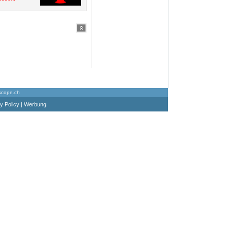
scope.ch
y Policy
|
Werbung