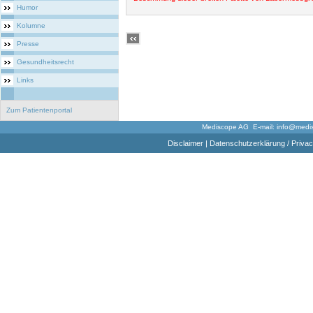
Humor
Kolumne
Presse
Gesundheitsrecht
Links
Zum Patientenportal
Mediscope AG E-mail:
info@medi
Disclaimer
|
Datenschutzerklärung / Privac