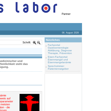
Partner
06. August 2026
Nützliches
Schrift:
Fachportal
Gastroenterologie:
Abklärung, Diagnose
Therapie, Prävention
Eisen-Fachportal:
Eisenmangel und
 medizinischer und
Eisenmangelanämie
entlichkeit steht das
Sprechzimmer:
fügung.
Patientenratgeber
nämie
nweis auf
separameter
 meisten
tion - die
össen.