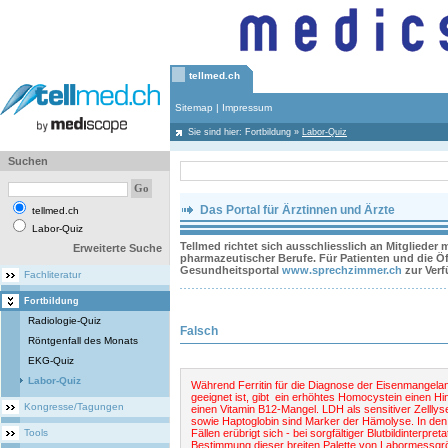
tellmed.ch
Sitemap
|
Impressum
Sie sind hier:
Fortbildung
»
Labor-Quiz
Suchen
Das Portal für Ärztinnen und Ärzte
tellmed.ch
Labor-Quiz
Tellmed richtet sich ausschliesslich an Mitglieder
Erweiterte Suche
pharmazeutischer Berufe. Für Patienten und die Öff
Gesundheitsportal
www.sprechzimmer.ch
zur Ver
Fachliteratur
Fortbildung
Radiologie-Quiz
Falsch
Röntgenfall des Monats
EKG-Quiz
Labor-Quiz
Während Ferritin für die Diagnose der Eisenmangela
geeignet ist, gibt ein erhöhtes Homocystein einen Hi
Kongresse/Tagungen
einen Vitamin B12-Mangel. LDH als sensitiver Zellly
sowie Haptoglobin sind Marker der Hämolyse. In den
Tools
Fällen erübrigt sich - bei sorgfältiger Blutbildinterpreta
Bestimmung dieser breiten Palette von Labormessgr