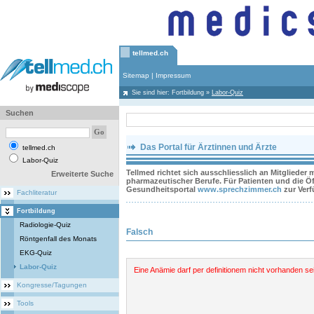
tellmed.ch
Sitemap
|
Impressum
Sie sind hier:
Fortbildung
»
Labor-Quiz
Suchen
Das Portal für Ärztinnen und Ärzte
tellmed.ch
Labor-Quiz
Tellmed richtet sich ausschliesslich an Mitglieder
Erweiterte Suche
pharmazeutischer Berufe. Für Patienten und die Öff
Gesundheitsportal
www.sprechzimmer.ch
zur Ver
Fachliteratur
Fortbildung
Radiologie-Quiz
Falsch
Röntgenfall des Monats
EKG-Quiz
Labor-Quiz
Eine Anämie darf per definitionem nicht vorhanden se
Kongresse/Tagungen
Tools