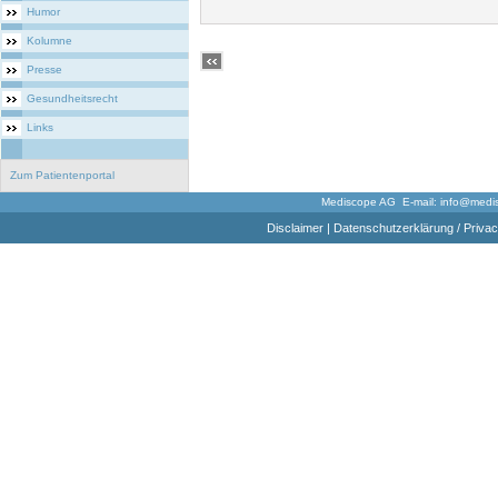
Humor
Kolumne
Presse
Gesundheitsrecht
Links
Zum Patientenportal
Mediscope AG E-mail:
info@medi
Disclaimer
|
Datenschutzerklärung / Privac