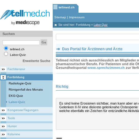
tellmed.ch
Sitemap
|
Impressum
Sie sind hier:
Fortbildung
»
Labor-Quiz
Suchen
Das Portal für Ärztinnen und Ärzte
tellmed.ch
Labor-Quiz
Tellmed richtet sich ausschliesslich an Mitglieder
Erweiterte Suche
pharmazeutischer Berufe. Für Patienten und die Öff
Gesundheitsportal
www.sprechzimmer.ch
zur Ver
Fachliteratur
Fortbildung
Radiologie-Quiz
Richtig
Röntgenfall des Monats
EKG-Quiz
Labor-Quiz
Es sind keine Erosionen sichtbar, man kann aber a
Gelenken II-IV eine diskrete gelenknahe Osteopenie f
Kongresse/Tagungen
welche ebenfalls ein Zeichen für entzündliche Aktivität
Tools
Humor
Kolumne