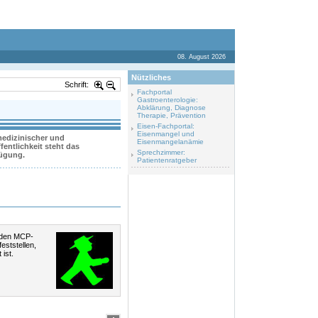
08. August 2026
Nützliches
Schrift:
Fachportal
Gastroenterologie:
Abklärung, Diagnose
Therapie, Prävention
Eisen-Fachportal:
Eisenmangel und
 medizinischer und
Eisenmangelanämie
entlichkeit steht das
Sprechzimmer:
fügung.
Patientenratgeber
n den MCP-
eststellen,
 ist.