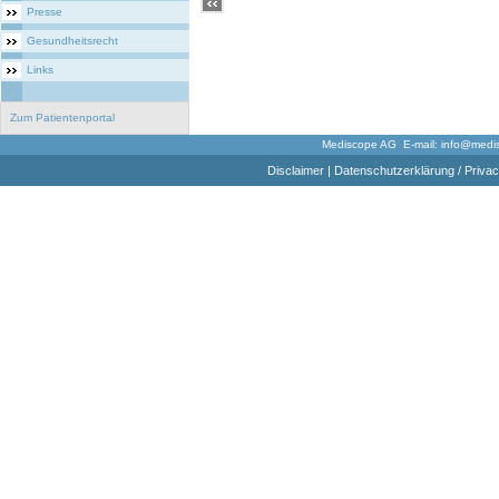
Presse
Gesundheitsrecht
Links
Zum Patientenportal
Mediscope AG E-mail:
info@medi
Disclaimer
|
Datenschutzerklärung / Privac