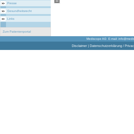
Presse
Gesundheitsrecht
Links
Zum Patientenportal
Mediscope AG E-mail:
info@medi
Disclaimer
|
Datenschutzerklärung / Privac