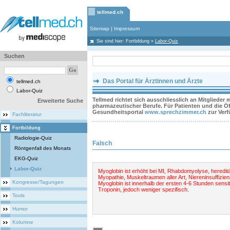
tellmed.ch
Sitemap
|
Impressum
Sie sind hier:
Fortbildung
»
Labor-Quiz
Suchen
Das Portal für Ärztinnen und Ärzte
tellmed.ch
Labor-Quiz
Tellmed richtet sich ausschliesslich an Mitglieder
Erweiterte Suche
pharmazeutischer Berufe. Für Patienten und die Öff
Gesundheitsportal
www.sprechzimmer.ch
zur Ver
Fachliteratur
Fortbildung
Radiologie-Quiz
Falsch
Röntgenfall des Monats
EKG-Quiz
Labor-Quiz
Myoglobin ist erhöht bei MI, Rhabdomyolyse, heredit
Myopathie, Muskeltraumen aller Art, Niereninsuffizien
Kongresse/Tagungen
Myoglobin ist innerhalb der ersten 4-6 Stunden sensit
Troponin, jedoch weniger spezifisch.
Tools
Humor
Kolumne