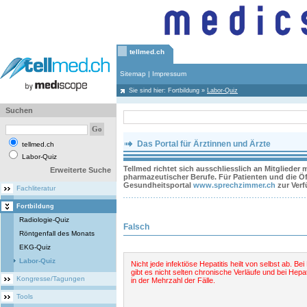
tellmed.ch
Sitemap
|
Impressum
Sie sind hier:
Fortbildung
»
Labor-Quiz
Suchen
Das Portal für Ärztinnen und Ärzte
tellmed.ch
Labor-Quiz
Tellmed richtet sich ausschliesslich an Mitglieder
Erweiterte Suche
pharmazeutischer Berufe. Für Patienten und die Öff
Gesundheitsportal
www.sprechzimmer.ch
zur Ver
Fachliteratur
Fortbildung
Radiologie-Quiz
Falsch
Röntgenfall des Monats
EKG-Quiz
Labor-Quiz
Nicht jede infektiöse Hepatitis heilt von selbst ab. Bei
gibt es nicht selten chronische Verläufe und bei Hepat
Kongresse/Tagungen
in der Mehrzahl der Fälle.
Tools