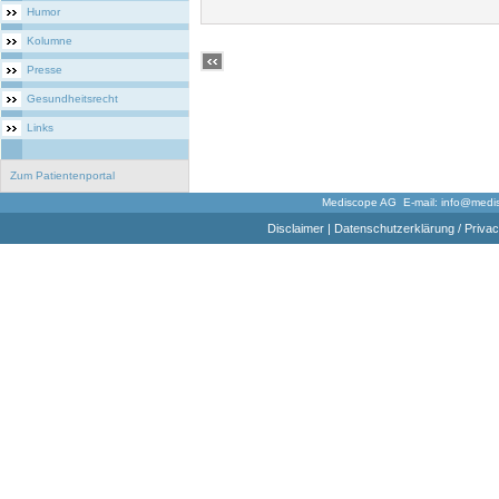
Humor
Kolumne
Presse
Gesundheitsrecht
Links
Zum Patientenportal
Mediscope AG E-mail:
info@medi
Disclaimer
|
Datenschutzerklärung / Privac