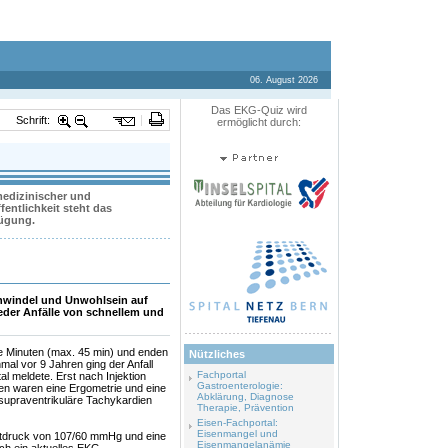
06. August 2026
Das EKG-Quiz wird
Schrift:
ermöglicht durch:
 medizinischer und
entlichkeit steht das
fügung.
Schwindel und Unwohlsein auf
ieder Anfälle von schnellem und
re Minuten (max. 45 min) und enden
Nützliches
mal vor 9 Jahren ging der Anfall
Fachportal
tal meldete. Erst nach Injektion
Gastroenterologie:
ren waren eine Ergometrie und eine
Abklärung, Diagnose
 supraventrikuläre Tachykardien
Therapie, Prävention
Eisen-Fachportal:
Eisenmangel und
lutdruck von 107/60 mmHg und eine
Eisenmangelanämie