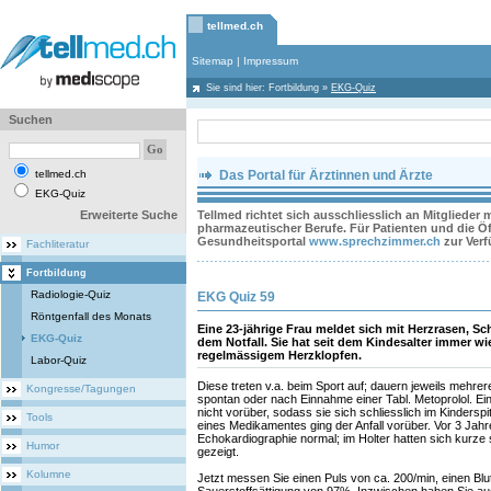
tellmed.ch
Sitemap
|
Impressum
Sie sind hier:
Fortbildung
»
EKG-Quiz
Suchen
tellmed.ch
Das Portal für Ärztinnen und Ärzte
EKG-Quiz
Erweiterte Suche
Tellmed richtet sich ausschliesslich an Mitglieder
pharmazeutischer Berufe. Für Patienten und die Öff
Gesundheitsportal
www.sprechzimmer.ch
zur Ver
Fachliteratur
Fortbildung
Radiologie-Quiz
EKG Quiz 59
Röntgenfall des Monats
Eine 23-jährige Frau meldet sich mit Herzrasen, 
EKG-Quiz
dem Notfall. Sie hat seit dem Kindesalter immer w
regelmässigem Herzklopfen.
Labor-Quiz
Diese treten v.a. beim Sport auf; dauern jeweils mehre
Kongresse/Tagungen
spontan oder nach Einnahme einer Tabl. Metoprolol. Ein
nicht vorüber, sodass sie sich schliesslich im Kinderspi
Tools
eines Medikamentes ging der Anfall vorüber. Vor 3 Jah
Echokardiographie normal; im Holter hatten sich kurze
Humor
gezeigt.
Kolumne
Jetzt messen Sie einen Puls von ca. 200/min, einen B