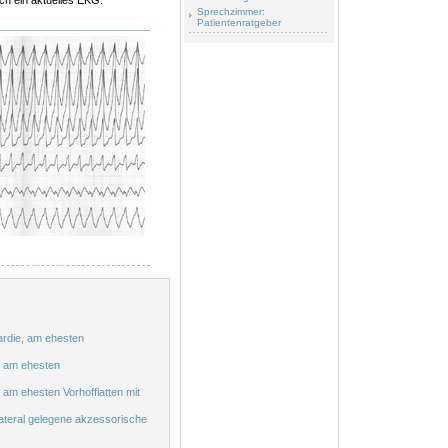
ch ein aktuelles EKG.
Sprechzimmer:
Patientenratgeber
rdie, am ehesten
, am ehesten
am ehesten Vorhofflatten mit
lateral gelegene akzessorische