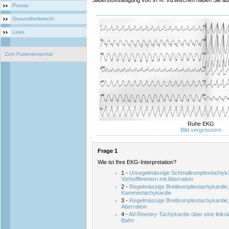
Sauerstoffsättigung von 97%. Inzwischen haben Sie au
Presse
Gesundheitsrecht
Links
Zum Patientenportal
Ruhe EKG
Bild vergrössern
Frage 1
Wie ist Ihre EKG-Interpretation?
1 -
Unregelmässige Schmalkomplextachyka
Vorhofflimmern mit Aberration
2 -
Regelmässige Breitkomplextachykardie
Kammertachykardie
3 -
Regelmässige Breitkomplextachykardie, 
Aberration
4 -
AV-Reentry-Tachykardie über eine links
Bahn