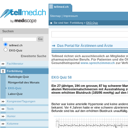
tellmed.ch
Sitemap
|
Impressum
Sie sind hier:
Fortbildung
»
EKG-Quiz
Suchen
tellmed.ch
Das Portal für Ärztinnen und Ärzte
EKG-Quiz
Erweiterte Suche
Tellmed richtet sich ausschliesslich an Mitglieder
pharmazeutischer Berufe. Für Patienten und die Öff
Gesundheitsportal
www.sprechzimmer.ch
zur Ver
Fachliteratur
Fortbildung
Radiologie-Quiz
EKG Quiz 58
Röntgenfall des Monats
Ein 27-jähriger, 194 cm grosser, 87 kg schwerer 
EKG-Quiz
akuten Retrosternalschmerzen mit Ausstrahlung zw
einem erhöhten Blutdruck (165/95 mmHg) auf den N
Labor-Quiz
Kongresse/Tagungen
Bisher war keine arterielle Hypertonie und keine ander
bekannt. Vor 4 Jahren hatte er eine schwere ulzerieren
Tools
Befunde sind bis auf den erhöhten Blutdruck unauffällig
Humor
Kolumne