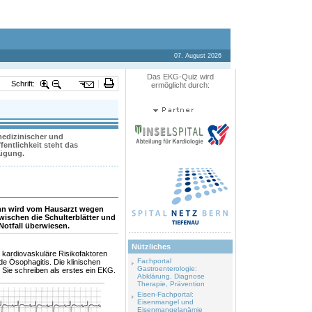
07. August 2026
Das EKG-Quiz wird
Schrift:
ermöglicht durch:
 medizinischer und
entlichkeit steht das
fügung.
Mann wird vom Hausarzt wegen
ischen die Schulterblätter und
otfall überwiesen.
Nützliches
e kardiovaskuläre Risikofaktoren
Fachportal
de Ösophagitis. Die klinischen
Gastroenterologie:
. Sie schreiben als erstes ein EKG.
Abklärung, Diagnose
Therapie, Prävention
Eisen-Fachportal:
Eisenmangel und
Eisenmangelanämie