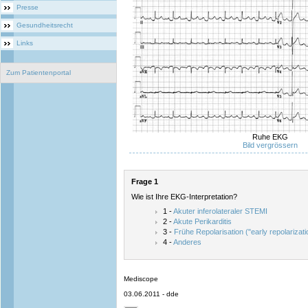
Presse
Gesundheitsrecht
Links
Zum Patientenportal
Ruhe EKG
Bild vergrössern
Frage 1
Wie ist Ihre EKG-Interpretation?
1 -
Akuter inferolateraler STEMI
2 -
Akute Perikarditis
3 -
Frühe Repolarisation ("early repolarizati
4 -
Anderes
Mediscope
03.06.2011 - dde