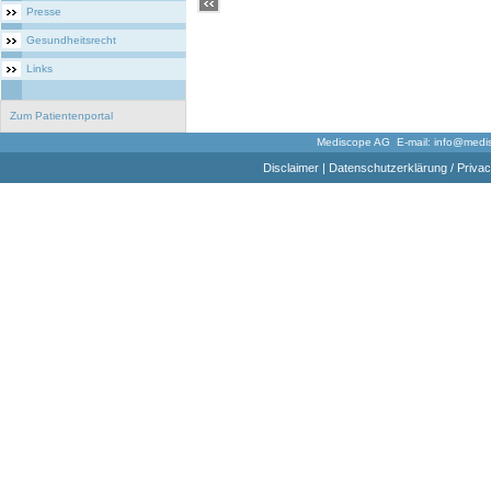
Presse
Gesundheitsrecht
Links
Zum Patientenportal
Mediscope AG E-mail:
info@medi
Disclaimer
|
Datenschutzerklärung / Privac