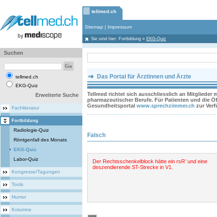
tellmed.ch
Sitemap
|
Impressum
Sie sind hier:
Fortbildung
»
EKG-Quiz
Suchen
Das Portal für Ärztinnen und Ärzte
tellmed.ch
EKG-Quiz
Tellmed richtet sich ausschliesslich an Mitglieder
Erweiterte Suche
pharmazeutischer Berufe. Für Patienten und die Öff
Gesundheitsportal
www.sprechzimmer.ch
zur Ver
Fachliteratur
Fortbildung
Radiologie-Quiz
Falsch
Röntgenfall des Monats
EKG-Quiz
Labor-Quiz
Der Rechtsschenkelblock hätte ein rsR’ und eine
deszendierende ST-Strecke in V1.
Kongresse/Tagungen
Tools
Humor
Kolumne