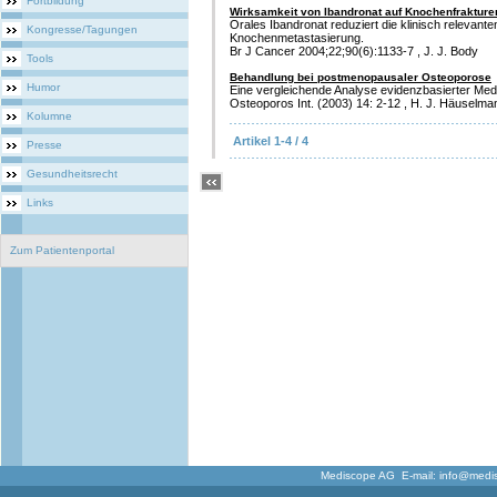
Fortbildung
Wirksamkeit von Ibandronat auf Knochenfrakture
Orales Ibandronat reduziert die klinisch relevant
Kongresse/Tagungen
Knochenmetastasierung.
Br J Cancer 2004;22;90(6):1133-7 , J. J. Body
Tools
Behandlung bei postmenopausaler Osteoporose
Humor
Eine vergleichende Analyse evidenzbasierter Me
Osteoporos Int. (2003) 14: 2-12 , H. J. Häuselman
Kolumne
Artikel 1-4 / 4
Presse
Gesundheitsrecht
Links
Zum Patientenportal
Mediscope AG E-mail:
info@medi