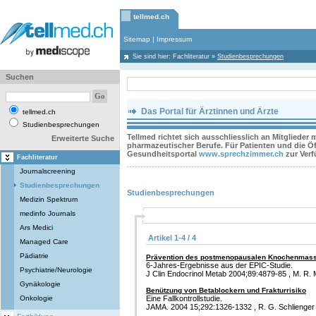
tellmed.ch
Sitemap
|
Impressum
Sie sind hier:
Fachliteratur
»
Studienbesprechungen
Suchen
Das Portal für Ärztinnen und Ärzte
tellmed.ch
Studienbesprechungen
Tellmed richtet sich ausschliesslich an Mitglieder
Erweiterte Suche
pharmazeutischer Berufe. Für Patienten und die Öff
Gesundheitsportal
www.sprechzimmer.ch
zur Ver
Fachliteratur
Journalscreening
Studienbesprechungen
Studienbesprechungen
Medizin Spektrum
medinfo Journals
Ars Medici
Artikel 1-4 / 4
Managed Care
Pädiatrie
Prävention des postmenopausalen Knochenmass
6-Jahres-Ergebnisse aus der EPIC-Studie.
Psychiatrie/Neurologie
J Clin Endocrinol Metab 2004;89:4879-85 , M. R. 
Gynäkologie
Benützung von Betablockern und Frakturrisiko
Onkologie
Eine Fallkontrollstudie.
JAMA. 2004 15;292:1326-1332 , R. G. Schlienger 