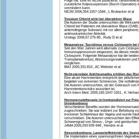
Folge hat. Eine im NEJM publizierte, randomisierte
zusätzliche Kolposuspension (Burch-Operation) d
vermindern kann.
NEJM 2006;354:1557-1566 , L Brubacker et al
Trospium Chlorid wirkt bei überaktiver Blase
Die Autoren der Studie untersuchten die Wirksam
Chlorid bei Patienten mit überaktiver Blase (OAB).
anticholingerge Substanz mit vor allem peripherer,
antimuskarinischer Aktivität.
Urology 2006;67:275-80 , Rudy D et al
Metaanalyse: Tacrolimus versus Ciclosporin bei 
Seit den 90er Jahren wird alternativ zum Ciclospor
Immunsuppressivum eingesetzt, da dieses mindeste
Ciclosporin. Folgende Metaanalyse hat die beiden
Transplantatverlust, Abstossungsreaktionen und
verglichen.
BMJ 2005;331:810 , AC Webster et al
Nicht-steroidale Antirheumatika erhöhen das Risi
Eine akute Harnretention entspricht der plötzlich
begleitet von extremen Schmerzen. Die notfallmäss
Die Autoren untersuchten, ob der Gebrauch von 
Harnretentionsrisiko assoziiert ist.
Arch Intern Med. 2005;165:1547-1551 , K. Verham
Hormonersatztherapie ist kontraindiziert zur Prä
Urininkontinenz
Verschiedene Benefits wurden der Hormonersatz
zugeschrieben. Sie war indiziert zur Behebung v
trockener Schleimhaut der Vagina und wurde häufi
verschrieben. Die Autoren untersuchten den Effek
Schweregrad von Stress-, Urge- und gemischter 
JAMA 2005;293:935-948 , Hendrix et al
Stressinkontinenz: Langzeiteffektivität des Vagi
Die Implantation eines spannungsfreien Vaginalba