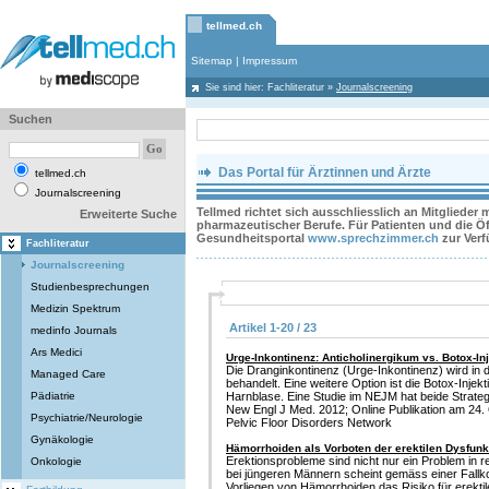
tellmed.ch
Sitemap
|
Impressum
Sie sind hier:
Fachliteratur
»
Journalscreening
Suchen
Das Portal für Ärztinnen und Ärzte
tellmed.ch
Journalscreening
Tellmed richtet sich ausschliesslich an Mitglieder
Erweiterte Suche
pharmazeutischer Berufe. Für Patienten und die Öff
Gesundheitsportal
www.sprechzimmer.ch
zur Ver
Fachliteratur
Journalscreening
Studienbesprechungen
Medizin Spektrum
Artikel 1-20 / 23
medinfo Journals
Ars Medici
Urge-Inkontinenz: Anticholinergikum vs. Botox-In
Die Dranginkontinenz (Urge-Inkontinenz) wird in d
Managed Care
behandelt. Eine weitere Option ist die Botox-Injek
Pädiatrie
Harnblase. Eine Studie im NEJM hat beide Strateg
New Engl J Med. 2012; Online Publikation am 24. O
Psychiatrie/Neurologie
Pelvic Floor Disorders Network
Gynäkologie
Hämorrhoiden als Vorboten der erektilen Dysfunk
Erektionsprobleme sind nicht nur ein Problem in 
Onkologie
bei jüngeren Männern scheint gemäss einer Fallko
Vorliegen von Hämorrhoiden das Risiko für erekti