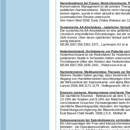
Harninkontinenz bei Frauen: Nicht-chirurgische 
Konservatives Management ist die primäre Therap
weiblichen Harninkontinenz. Welche nicht-chirur
besten eignen, wurde in einer aktuell in den Annals
systematischen Review untersucht.
Ann Intern Med 2008; Early Online Release am 12.
Systemische AA-Amyloidose - natürlicher Verlau
Die systemische AA-Amyloidose ist eine gefährlich
chronisch entzündlichen Erkrankungen, bei der e
(AA) kommt. Über deren natürlichen Verlauf und 
wenig bekannt.
NEJM 2007;356:2361-2371 , Lachmann HJ et al
Hodenhochstand: Orchidopexie vor Pubertät verr
Hodenhochstand ist ein Risikofaktor für Hodenkr
publizierten Studie in Schweden haben untersucht,
Orchidopexie (Alter des Kindes) das Hodenkrebsri
NEJM 2007;356:1835-1841 , Pettersson A et al
Harnleitersteine: Medikamentöse Therapie zur S
Kleinere Studien haben gezeigt, dass bestimmte
Abgang von Harnleitersteinen beschleunigen kön
die Wirksamkeit der Kalziumkanal- und alpha-Block
Lancet 2006;368:1171-1179 , Hollingsworth JM et 
Enuresis nocturna: Alarmsysteme sind beste Th
Die nächtliche Enuresis - Bettnässen ab dem 5. Le
13-19% der Knaben und 9-16% der Mädchen leiden
verschiedene Ursachen (Schwierigkeiten beim Erw
nächtliche Blasenkapazität) diskutiert. Am häufigs
Entwicklungsverzögerung der Blasenkontrolle a
Evid Based Child Health. 2006;1:5-8 , Moffatt M
Kolposuspension bei Sakrokolpopexie vermindert
Ein Uterusprolaps der Frau wird klassischerweis
behoben - ein Operationsverfahren, welches nicht