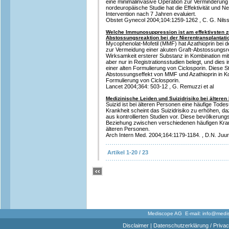
eine minimalinvasive Operation zur Verminderung
nordeuropäische Studie hat die Effektivität und 
Intervention nach 7 Jahren evaluiert.
Obstet Gynecol 2004;104:1259-1262 , C. G. Nilss
Welche Immunosuppression ist am effektivsten z
Abstossungsreaktion bei der Nierentransplantati
Mycophenolat-Mofetil (MMF) hat Azathioprin bei 
zur Vermeidung einer akuten Graft-Abstossungsre
Wirksamkeit ersterer Substanz in Kombination mit
aber nur in Registrationsstudien belegt, und dies i
einer alten Formulierung von Ciclosporin. Diese St
Abstossungseffekt von MMF und Azathioprin in Ko
Formulierung von Ciclosporin.
Lancet 2004;364: 503-12 , G. Remuzzi et al
Medizinische Leiden und Suizidrisiko bei ältere
Suizid ist bei älteren Personen eine häufige Tode
Krankheit scheint das Suizidrisiko zu erhöhen, d
aus kontrollierten Studien vor. Diese bevölkerung
Beziehung zwischen verschiedenen häufigen Kran
älteren Personen.
Arch Intern Med. 2004;164:1179-1184. , D.N. Juurl
Artikel 1-20 / 23
Mediscope AG E-mail:
info@medi
Disclaimer
|
Datenschutzerklärung / Privac