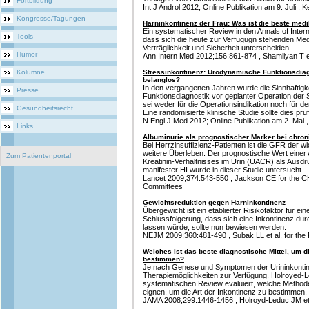
Fortbildung
Int J Androl 2012; Online Publikation am 9. Juli , Kel
Kongresse/Tagungen
Harninkontinenz der Frau: Was ist die beste me
Ein systematischer Review in den Annals of Inte
Tools
dass sich die heute zur Verfügugn stehenden Medi
Verträglichkeit und Sicherheit unterscheiden.
Humor
Ann Intern Med 2012;156:861-874 , Shamliyan T et
Kolumne
Stressinkontinenz: Urodynamische Funktionsdiagn
belanglos?
In den vergangenen Jahren wurde die Sinnhaftig
Presse
Funktionsdiagnostik vor geplanter Operation der S
sei weder für die Operationsindikation noch für d
Gesundheitsrecht
Eine randomisierte klinische Studie sollte dies prü
N Engl J Med 2012; Online Publikation am 2. Mai 
Links
Albuminurie als prognostischer Marker bei chroni
Bei Herrzinsuffizienz-Patienten ist die GFR der wi
weitere Überleben. Der prognostische Wert einer 
Zum Patientenportal
Kreatinin-Verhältnisses im Urin (UACR) als Ausd
manifester HI wurde in dieser Studie untersucht.
Lancet 2009;374:543-550 , Jackson CE for the 
Committees
Gewichtsreduktion gegen Harninkontinenz
Übergewicht ist ein etablierter Risikofaktor für ei
Schlussfolgerung, dass sich eine Inkontinenz du
lassen würde, sollte nun bewiesen werden.
NEJM 2009;360:481-490 , Subak LL et al. for the
Welches ist das beste diagnostische Mittel, um di
bestimmen?
Je nach Genese und Symptomen der Urininkonti
Therapiemöglichkeiten zur Verfügung. Holroyed-
systematischen Review evaluiert, welche Methode
eignen, um die Art der Inkontinenz zu bestimmen.
JAMA 2008;299:1446-1456 , Holroyd-Leduc JM et